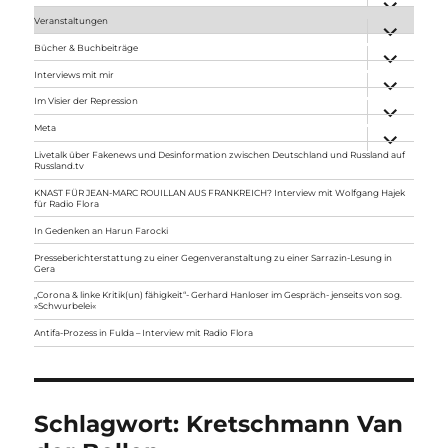
anzeigen
Veranstaltungen
Unterme
anzeigen
Bücher & Buchbeiträge
Unterme
anzeigen
Interviews mit mir
Unterme
anzeigen
Im Visier der Repression
Unterme
anzeigen
Meta
Unterme
anzeigen
Livetalk über Fakenews und Desinformation zwischen Deutschland und Russland auf
Russland.tv
KNAST FÜR JEAN-MARC ROUILLAN AUS FRANKREICH? Interview mit Wolfgang Hajek
für Radio Flora
In Gedenken an Harun Farocki
Presseberichterstattung zu einer Gegenveranstaltung zu einer Sarrazin-Lesung in
Gera
„Corona & linke Kritik(un) fähigkeit“- Gerhard Hanloser im Gespräch- jenseits von sog.
»Schwurbelei«
Antifa-Prozess in Fulda – Interview mit Radio Flora
Schlagwort:
Kretschmann Van