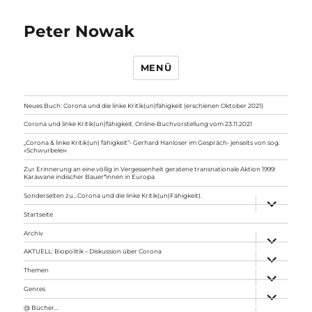
Peter Nowak
MENÜ
Neues Buch: Corona und die linke Kritik(un)fähigkeit (erschienen Oktober 2021)
Corona und linke Kritik(un)fähigkeit. Online-Buchvorstellung vom 23.11.2021
„Corona & linke Kritik(un) fähigkeit“- Gerhard Hanloser im Gespräch- jenseits von sog.
»Schwurbelei«
Zur Erinnerung an eine völlig in Vergessenheit geratene transnationale Aktion 1999:
Karawane indischer Bauer*innen in Europa
Sonderseiten zu…Corona und die linke Kritik(un)Fähigkeit).
Unterme
anzeigen
Startseite
Archiv
Unterme
anzeigen
AKTUELL: Biopolitik – Diskussion über Corona
Unterme
anzeigen
Themen
Unterme
anzeigen
Genres
Unterme
anzeigen
@ Bücher…
Unterme