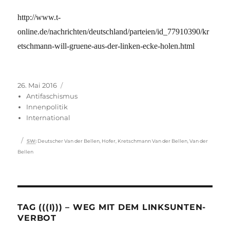
http://www.t-
online.de/nachrichten/deutschland/parteien/id_77910390/kr
etschmann-will-gruene-aus-der-linken-ecke-holen.html
Veröffentlicht
Kategorien
26. Mai 2016
am
Antifaschismus
Innenpolitik
International
Schlagwörter
SW
:
Deutscher Van der Bellen
,
Hofer
,
Kretschmann Van der Bellen
,
Van der
Bellen
TAG (((I))) – WEG MIT DEM LINKSUNTEN-
VERBOT