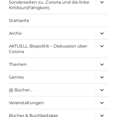
Unterme
Sonderseiten zu…Corona und die linke
anzeigen
Kritik(un)Fähigkeit).
Startseite
Unterme
Archiv
anzeigen
Unterme
AKTUELL: Biopolitik – Diskussion über
anzeigen
Corona
Unterme
Themen
anzeigen
Unterme
Genres
anzeigen
Unterme
@ Bücher…
anzeigen
Unterme
Veranstaltungen
anzeigen
Unterme
Bücher & Buchbeiträge