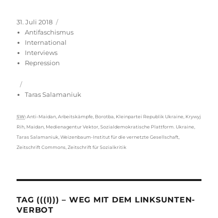
Veröffentlicht
Kategorien
31. Juli 2018
am
Antifaschismus
International
Interviews
Repression
Taras Salamaniuk
Schlagwörter
SW
:
Anti-Maidan
,
Arbeitskämpfe
,
Borotba
,
Kleinpartei Republik Ukraine
,
Krywyj
Rih
,
Maidan
,
Medienagentur Vektor
,
Sozialdemokratische Plattform. Ukraine
,
Taras Salamaniuk
,
Weizenbaum-Institut für die vernetzte Gesellschaft
,
Zeitschrift Commons
,
Zeitschrift für Sozialkritik
TAG (((I))) – WEG MIT DEM LINKSUNTEN-
VERBOT