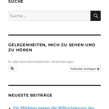
SUCHE
SU
Suche
nach:
GELEGENHEITEN, MICH ZU SEHEN UND
ZU HÖREN
Es gibt keine bevorstehenden Veranstaltungen.
Kalender anzeigen
NEUESTE BEITRÄGE
Ein Plädoyer gegen die Militarisierung des