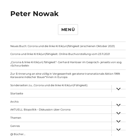
Peter Nowak
MENÜ
Neues Buch: Corona und die linke Kritik(un)fähigkeit (erschienen Oktober 2021)
Corona und linke Kritik(un)fähigkeit. Online-Buchvorstellung vom 23.11.2021
„Corona & linke Kritik(un) fähigkeit“- Gerhard Hanloser im Gespräch- jenseits von sog.
»Schwurbelei«
Zur Erinnerung an eine völlig in Vergessenheit geratene transnationale Aktion 1999:
Karawane indischer Bauer*innen in Europa
Sonderseiten zu…Corona und die linke Kritik(un)Fähigkeit).
Unterme
anzeigen
Startseite
Archiv
Unterme
anzeigen
AKTUELL: Biopolitik – Diskussion über Corona
Unterme
anzeigen
Themen
Unterme
anzeigen
Genres
Unterme
anzeigen
@ Bücher…
Unterme