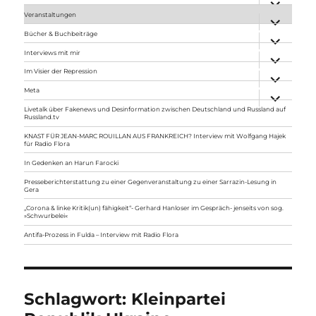
anzeigen
Veranstaltungen
Unterme
anzeigen
Bücher & Buchbeiträge
Unterme
anzeigen
Interviews mit mir
Unterme
anzeigen
Im Visier der Repression
Unterme
anzeigen
Meta
Unterme
anzeigen
Livetalk über Fakenews und Desinformation zwischen Deutschland und Russland auf
Russland.tv
KNAST FÜR JEAN-MARC ROUILLAN AUS FRANKREICH? Interview mit Wolfgang Hajek
für Radio Flora
In Gedenken an Harun Farocki
Presseberichterstattung zu einer Gegenveranstaltung zu einer Sarrazin-Lesung in
Gera
„Corona & linke Kritik(un) fähigkeit“- Gerhard Hanloser im Gespräch- jenseits von sog.
»Schwurbelei«
Antifa-Prozess in Fulda – Interview mit Radio Flora
Schlagwort:
Kleinpartei