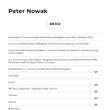
Peter Nowak
MENÜ
Neues Buch: Corona und die linke Kritik(un)fähigkeit (erschienen Oktober 2021)
Corona und linke Kritik(un)fähigkeit. Online-Buchvorstellung vom 23.11.2021
„Corona & linke Kritik(un) fähigkeit“- Gerhard Hanloser im Gespräch- jenseits von sog.
»Schwurbelei«
Zur Erinnerung an eine völlig in Vergessenheit geratene transnationale Aktion 1999:
Karawane indischer Bauer*innen in Europa
Sonderseiten zu…Corona und die linke Kritik(un)Fähigkeit).
Unterme
anzeigen
Startseite
Archiv
Unterme
anzeigen
AKTUELL: Biopolitik – Diskussion über Corona
Unterme
anzeigen
Themen
Unterme
anzeigen
Genres
Unterme
anzeigen
@ Bücher…
Unterme