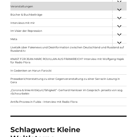
anzeigen
Veranstaltungen
Unterme
anzeigen
Bücher & Buchbeiträge
Unterme
anzeigen
Interviews mit mir
Unterme
anzeigen
Im Visier der Repression
Unterme
anzeigen
Meta
Unterme
anzeigen
Livetalk über Fakenews und Desinformation zwischen Deutschland und Russland auf
Russland.tv
KNAST FÜR JEAN-MARC ROUILLAN AUS FRANKREICH? Interview mit Wolfgang Hajek
für Radio Flora
In Gedenken an Harun Farocki
Presseberichterstattung zu einer Gegenveranstaltung zu einer Sarrazin-Lesung in
Gera
„Corona & linke Kritik(un) fähigkeit“- Gerhard Hanloser im Gespräch- jenseits von sog.
»Schwurbelei«
Antifa-Prozess in Fulda – Interview mit Radio Flora
Schlagwort:
Kleine