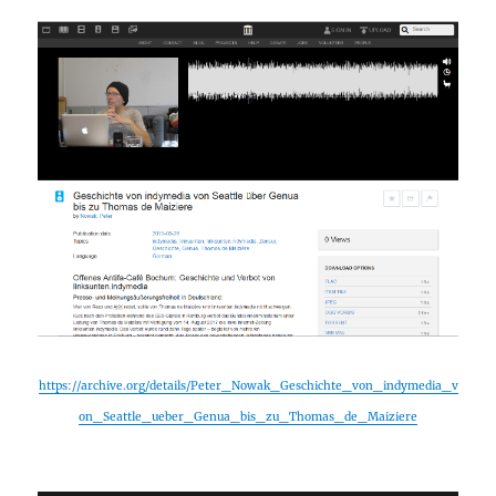
https://archive.org/details/Peter_Nowak_Geschichte_von_indymedia_v
on_Seattle_ueber_Genua_bis_zu_Thomas_de_Maiziere