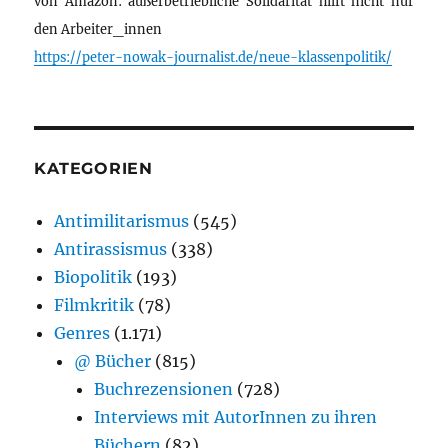
von Amazon: außerbetriebliche Solidarität hilft nicht nur
den Arbeiter_innen
https://peter-nowak-journalist.de/neue-klassenpolitik/
KATEGORIEN
Antimilitarismus
(545)
Antirassismus
(338)
Biopolitik
(193)
Filmkritik
(78)
Genres
(1.171)
@ Bücher
(815)
Buchrezensionen
(728)
Interviews mit AutorInnen zu ihren
Büchern
(82)