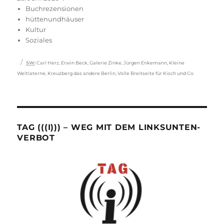
am
Buchrezensionen
hüttenundhäuser
Kultur
Soziales
Schlagwörter
SW
:
Carl Herz
,
Erwin Beck
,
Galerie Zinke
,
Jürgen Enkemann
,
Kleine
Weltlaterne
,
Kreuzberg das andere Berlin
,
Volle Breitseite für Kisch und Co
TAG (((I))) – WEG MIT DEM LINKSUNTEN-
VERBOT