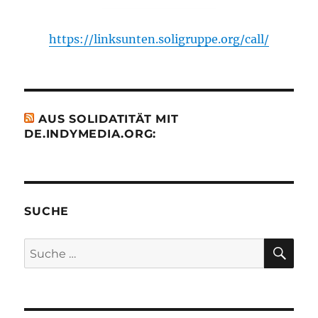
https://linksunten.soligruppe.org/call/
AUS SOLIDATITÄT MIT
DE.INDYMEDIA.ORG:
SUCHE
SU
Suche
nach: