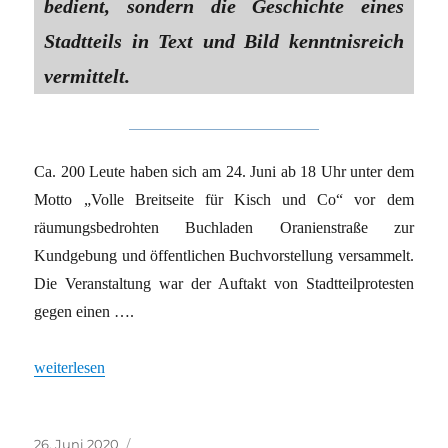
bedient, sondern die Geschichte eines
Stadtteils in Text und Bild kenntnisreich
vermittelt.
Ca. 200 Leute haben sich am 24. Juni ab 18 Uhr unter dem
Motto „Volle Breitseite für Kisch und Co“ vor dem
räumungsbedrohten Buchladen Oranienstraße zur
Kundgebung und öffentlichen Buchvorstellung versammelt.
Die Veranstaltung war der Auftakt von Stadtteilprotesten
gegen einen ….
„Ein Lob auf den Kreuzberger Widerstandsgeist“
weiterlesen
Veröffentlicht
Kategorien
26. Juni 2020