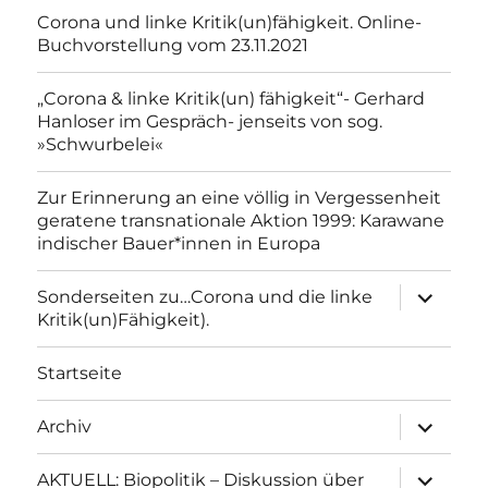
Corona und linke Kritik(un)fähigkeit. Online-
Buchvorstellung vom 23.11.2021
„Corona & linke Kritik(un) fähigkeit“- Gerhard
Hanloser im Gespräch- jenseits von sog.
»Schwurbelei«
Zur Erinnerung an eine völlig in Vergessenheit
geratene transnationale Aktion 1999: Karawane
indischer Bauer*innen in Europa
Unterme
Sonderseiten zu…Corona und die linke
anzeigen
Kritik(un)Fähigkeit).
Startseite
Unterme
Archiv
anzeigen
Unterme
AKTUELL: Biopolitik – Diskussion über