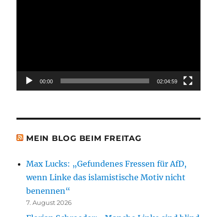
Player
00:00
02:04:59
MEIN BLOG BEIM FREITAG
Max Lucks: „Gefundenes Fressen für AfD,
wenn Linke das islamistische Motiv nicht
benennen“
7. August 2026