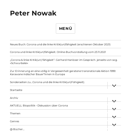
Peter Nowak
MENÜ
Neues Buch: Corona und die linke Kritik(un)fähigkeit (erschienen Oktober 2021)
Corona und linke Kritik(un)fähigkeit. Online-Buchvorstellung vom 23.11.2021
„Corona & linke Kritik(un) fähigkeit“- Gerhard Hanloser im Gespräch- jenseits von sog.
»Schwurbelei«
Zur Erinnerung an eine völlig in Vergessenheit geratene transnationale Aktion 1999:
Karawane indischer Bauer*innen in Europa
Sonderseiten zu…Corona und die linke Kritik(un)Fähigkeit).
Unterme
anzeigen
Startseite
Archiv
Unterme
anzeigen
AKTUELL: Biopolitik – Diskussion über Corona
Unterme
anzeigen
Themen
Unterme
anzeigen
Genres
Unterme
anzeigen
@ Bücher…
Unterme