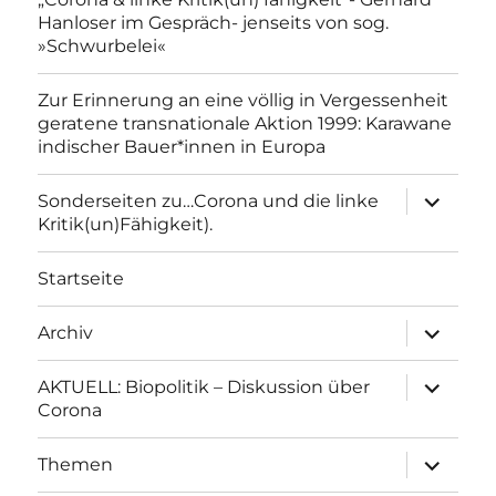
Hanloser im Gespräch- jenseits von sog.
»Schwurbelei«
Zur Erinnerung an eine völlig in Vergessenheit
geratene transnationale Aktion 1999: Karawane
indischer Bauer*innen in Europa
Unterme
Sonderseiten zu…Corona und die linke
anzeigen
Kritik(un)Fähigkeit).
Startseite
Unterme
Archiv
anzeigen
Unterme
AKTUELL: Biopolitik – Diskussion über
anzeigen
Corona
Unterme
Themen
anzeigen