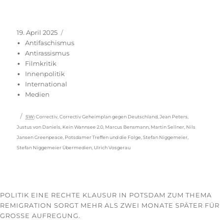
Veröffentlicht
Kategorien
19. April 2025
am
Antifaschismus
Antirassismus
Filmkritik
Innenpolitik
International
Medien
Schlagwörter
SW
:
Correctiv
,
Correctiv Geheimplan gegen Deutschland
,
Jean Peters
,
Justus von Daniels
,
Kein Wannsee 2.0
,
Marcus Bensmann
,
Martin Sellner
,
Nils
Jansen Greenpeace
,
Potsdamer Treffen und die Folge
,
Stefan Niggemeier
,
Stefan Niggemeier Übermedien
,
Ulrich Vosgerau
POLITIK EINE RECHTE KLAUSUR IN POTSDAM ZUM THEMA
REMIGRATION SORGT MEHR ALS ZWEI MONATE SPÄTER FÜR
GROSSE AUFREGUNG.