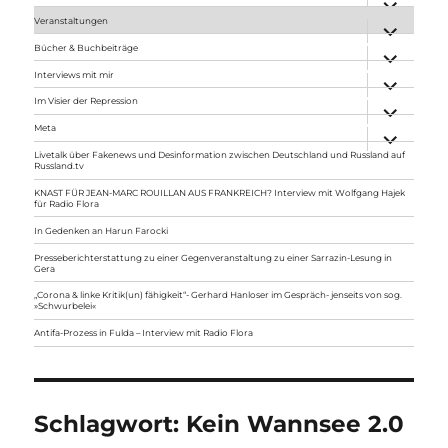
anzeigen
Veranstaltungen
Unterme
anzeigen
Bücher & Buchbeiträge
Unterme
anzeigen
Interviews mit mir
Unterme
anzeigen
Im Visier der Repression
Unterme
anzeigen
Meta
Unterme
anzeigen
Livetalk über Fakenews und Desinformation zwischen Deutschland und Russland auf
Russland.tv
KNAST FÜR JEAN-MARC ROUILLAN AUS FRANKREICH? Interview mit Wolfgang Hajek
für Radio Flora
In Gedenken an Harun Farocki
Presseberichterstattung zu einer Gegenveranstaltung zu einer Sarrazin-Lesung in
Gera
„Corona & linke Kritik(un) fähigkeit“- Gerhard Hanloser im Gespräch- jenseits von sog.
»Schwurbelei«
Antifa-Prozess in Fulda – Interview mit Radio Flora
Schlagwort:
Kein Wannsee 2.0