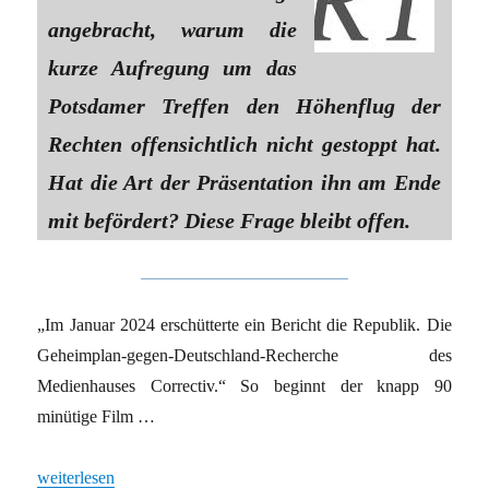
angebracht, warum die
kurze Aufregung um das
Potsdamer Treffen den Höhenflug der
Rechten offensichtlich nicht gestoppt hat.
Hat die Art der Präsentation ihn am Ende
mit befördert? Diese Frage bleibt offen.
„Im Januar 2024 erschütterte ein Bericht die Republik. Die
Geheimplan-gegen-Deutschland-Recherche des
Medienhauses Correctiv.“ So beginnt der knapp 90
minütige Film …
„Correctiv und das Potsdamer Treffen: Selbstkritik offenbar une
weiterlesen