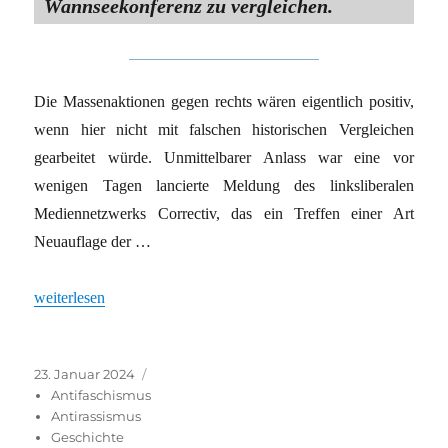
Wannseekonferenz zu vergleichen.
Die Massenaktionen gegen rechts wären eigentlich positiv,
wenn hier nicht mit falschen historischen Vergleichen
gearbeitet würde. Unmittelbarer Anlass war eine vor
wenigen Tagen lancierte Meldung des linksliberalen
Mediennetzwerks Correctiv, das ein Treffen einer Art
Neuauflage der …
„Harzburger Front – keine Wannseekonferenz“
weiterlesen
Veröffentlicht
Kategorien
23. Januar 2024
am
Antifaschismus
Antirassismus
Geschichte