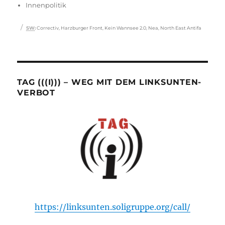
Innenpolitik
Schlagwörter
SW
:
Correctiv
,
Harzburger Front
,
Kein Wannsee 2.0
,
Nea
,
North East Antifa
TAG (((I))) – WEG MIT DEM LINKSUNTEN-
VERBOT
https://linksunten.soligruppe.org/call/