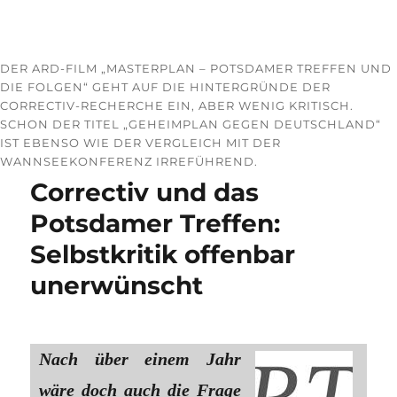
DER ARD-FILM „MASTERPLAN – POTSDAMER TREFFEN UND
DIE FOLGEN“ GEHT AUF DIE HINTERGRÜNDE DER
CORRECTIV-RECHERCHE EIN, ABER WENIG KRITISCH.
SCHON DER TITEL „GEHEIMPLAN GEGEN DEUTSCHLAND“
IST EBENSO WIE DER VERGLEICH MIT DER
WANNSEEKONFERENZ IRREFÜHREND.
Correctiv und das
Potsdamer Treffen:
Selbstkritik offenbar
unerwünscht
Nach über einem Jahr
wäre doch auch die Frage