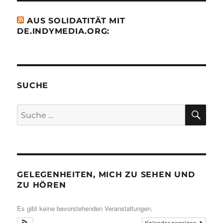
AUS SOLIDATITÄT MIT
DE.INDYMEDIA.ORG:
SUCHE
SU
Suche
nach:
GELEGENHEITEN, MICH ZU SEHEN UND
ZU HÖREN
Es gibt keine bevorstehenden Veranstaltungen.
Kalender anzeigen