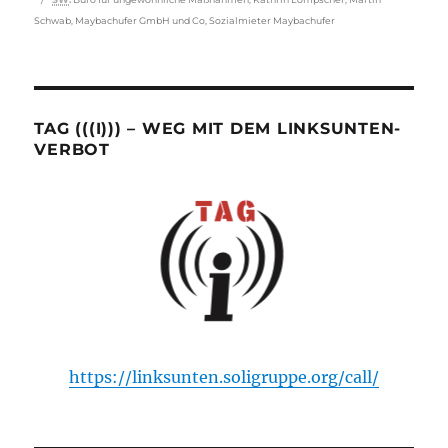
Schwab
,
Maybachufer GmbH und Co
,
Sozialmieter Maybachufer
TAG (((I))) – WEG MIT DEM LINKSUNTEN-
VERBOT
https://linksunten.soligruppe.org/call/