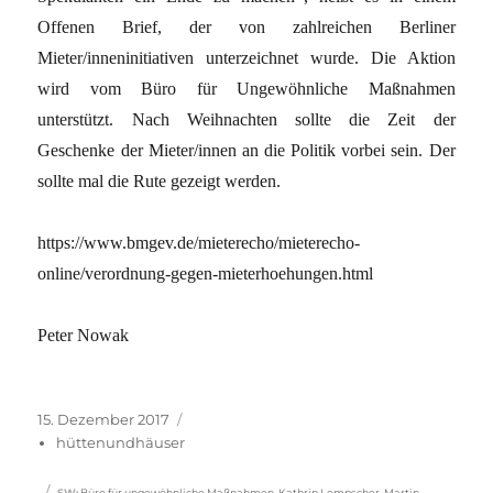
Offenen Brief, der von zahlreichen Berliner
Mieter/inneninitiativen unterzeichnet wurde. Die Aktion
wird vom Büro für Ungewöhnliche Maßnahmen
unterstützt. Nach Weihnachten sollte die Zeit der
Geschenke der Mieter/innen an die Politik vorbei sein. Der
sollte mal die Rute gezeigt werden.
https://www.bmgev.de/mieterecho/mieterecho-
online/verordnung-gegen-mieterhoehungen.html
Peter Nowak
Veröffentlicht
Kategorien
15. Dezember 2017
am
hüttenundhäuser
Schlagwörter
SW
:
Büro für ungewöhnliche Maßnahmen
,
Kathrin Lompscher
,
Martin