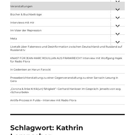
anzeigen
Veranstaltungen
Unterme
anzeigen
Bücher & Buchbeiträge
Unterme
anzeigen
Interviews mit mir
Unterme
anzeigen
Im Visier der Repression
Unterme
anzeigen
Meta
Unterme
anzeigen
Livetalk über Fakenews und Desinformation zwischen Deutschland und Russland auf
Russland.tv
KNAST FÜR JEAN-MARC ROUILLAN AUS FRANKREICH? Interview mit Wolfgang Hajek
für Radio Flora
In Gedenken an Harun Farocki
Presseberichterstattung zu einer Gegenveranstaltung zu einer Sarrazin-Lesung in
Gera
„Corona & linke Kritik(un) fähigkeit“- Gerhard Hanloser im Gespräch- jenseits von sog.
»Schwurbelei«
Antifa-Prozess in Fulda – Interview mit Radio Flora
Schlagwort:
Kathrin