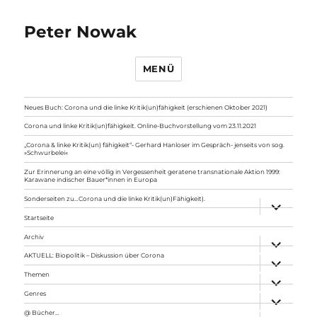
Peter Nowak
MENÜ
Neues Buch: Corona und die linke Kritik(un)fähigkeit (erschienen Oktober 2021)
Corona und linke Kritik(un)fähigkeit. Online-Buchvorstellung vom 23.11.2021
„Corona & linke Kritik(un) fähigkeit“- Gerhard Hanloser im Gespräch- jenseits von sog.
»Schwurbelei«
Zur Erinnerung an eine völlig in Vergessenheit geratene transnationale Aktion 1999:
Karawane indischer Bauer*innen in Europa
Sonderseiten zu…Corona und die linke Kritik(un)Fähigkeit).
Unterme
anzeigen
Startseite
Archiv
Unterme
anzeigen
AKTUELL: Biopolitik – Diskussion über Corona
Unterme
anzeigen
Themen
Unterme
anzeigen
Genres
Unterme
anzeigen
@ Bücher…
Unterme