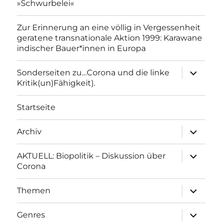
»Schwurbelei«
Zur Erinnerung an eine völlig in Vergessenheit
geratene transnationale Aktion 1999: Karawane
indischer Bauer*innen in Europa
Unterme
Sonderseiten zu…Corona und die linke
anzeigen
Kritik(un)Fähigkeit).
Startseite
Unterme
Archiv
anzeigen
Unterme
AKTUELL: Biopolitik – Diskussion über
anzeigen
Corona
Unterme
Themen
anzeigen
Unterme
Genres
anzeigen