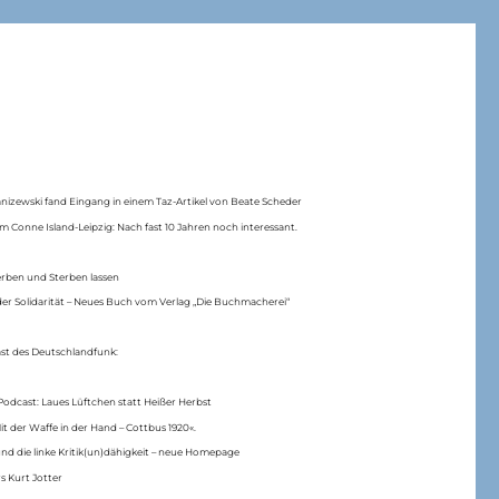
anizewski fand Eingang in einem Taz-Artikel von Beate Scheder
m Conne Island-Leipzig: Nach fast 10 Jahren noch interessant.
erben und Sterben lassen
er Solidarität – Neues Buch vom Verlag „Die Buchmacherei“
ast des Deutschlandfunk:
Podcast: Laues Lüftchen statt Heißer Herbst
Mit der Waffe in der Hand – Cottbus 1920«.
nd die linke Kritik(un)dähigkeit – neue Homepage
s Kurt Jotter