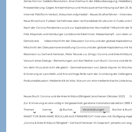
James Horrox: Gelebte Revolution. Anarchismus in der Kibbuzbewegung, Heidelber
Presseerklärung: Gegen Antisemitismus und Holocaustverharmlosung auf den 25. 
Internet Plattform-Verbot, linksunten.indymedia1 – Neues Strafverfahren – Interview
Neue Broschüre: Fuldaer Verhältnisse über rechtsradikale Strukturen in Fulda und 
Nach der Corona-Pandemie zurück zur kapitalistischen Normalität? Mitschnitt der Re
Felix Klopotek und Hamburger LockdownkritikerInnen: Klassenkampf – von oben und
Demokratie
Videomitschnitt der Diskussion Corona und der globale Kapitalismus
Mitschnitt der Diskussionsveranstaltung Corona und der globale Kapitalismus mit Ka
Rezension zu Gerhard Hanloser, Peter Nowak u.a. (Hrsg.): Corona und linke Kritik(un)
Versuch eines Dialogs – Bemerkungen von Karl Reitter zum Buch: Corona und die link
Vor dem Virus sind nicht alle gleich – Sammelrezension von Jakob Hayner im Woch
Erinnerung an Lara Melin und ihre wichtige Rolle nach der Gründung der Gefange
Podiumsdiskussion: Medienkritik ist links. Warum wir eine medienkritische Linke br
Neues Buch: Corona und die linke Kritik(un)fähigkeit (erschienen Oktober 2021)
C
Zur Erinnerung an eine völlig in Vergessenheit geratene transnationale Aktion 1999
Themen
Genres
@ Bücher…
Veranstaltungen
Bücher & Buch
KNAST FÜR JEAN-MARC ROUILLAN AUS FRANKREICH? Interview mit Wolfgang Hajek 
„Corona & linke Kritik(un) fähigkeit“- Gerhard Hanloser im Gespräch- jenseits von sog