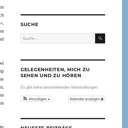
en
ch
«,
SUCHE
am
SUCHEN
Suche
uf
nach:
ei
GELEGENHEITEN, MICH ZU
ip
SEHEN UND ZU HÖREN
ne
Es gibt keine bevorstehenden Veranstaltungen.
i,
nn
Hinzufügen
Kalender anzeigen
en
te