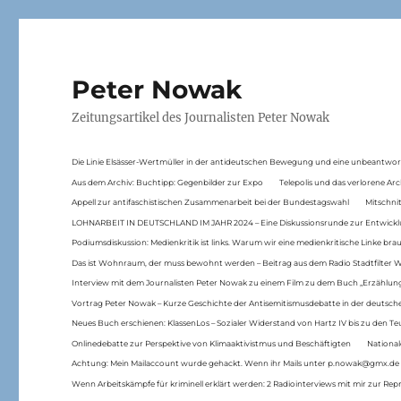
Peter Nowak
Zeitungsartikel des Journalisten Peter Nowak
Die Linie Elsässer-Wertmüller in der antideutschen Bewegung und eine unbeantwor
Aus dem Archiv: Buchtipp: Gegenbilder zur Expo
Telepolis und das verlorene Arc
Appell zur antifaschistischen Zusammenarbeit bei der Bundestagswahl
Mitschni
LOHNARBEIT IN DEUTSCHLAND IM JAHR 2024 – Eine Diskussionsrunde zur Entwickl
Podiumsdiskussion: Medienkritik ist links. Warum wir eine medienkritische Linke br
Das ist Wohnraum, der muss bewohnt werden – Beitrag aus dem Radio Stadtfilter 
Interview mit dem Journalisten Peter Nowak zu einem Film zu dem Buch „Erzählung
Vortrag Peter Nowak – Kurze Geschichte der Antisemitismusdebatte in der deutsche
Neues Buch erschienen: KlassenLos – Sozialer Widerstand von Hartz IV bis zu den 
Onlinedebatte zur Perspektive von Klimaaktivistmus und Beschäftigten
National
Achtung: Mein Mailaccount wurde gehackt. Wenn ihr Mails unter p.nowak@gmx.de
Wenn Arbeitskämpfe für kriminell erklärt werden: 2 Radiointerviews mit mir zur Rep