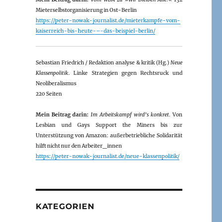
Mieterselbstorganisierung in Ost-Berlin
https://peter-nowak-journalist.de/mieterkampfe-vom-
kaiserreich-bis-heute-–-das-beispiel-berlin/
Sebastian Friedrich / Redaktion analyse & kritik (Hg.)
Neue
Klassenpolitik
. Linke Strategien gegen Rechtsruck und
Neoliberalismus
220 Seiten
Mein Beitrag darin:
Im Arbeitskampf wird’s konkret
. Von
Lesbian und Gays Support the Miners bis zur
Unterstützung von Amazon: außerbetriebliche Solidarität
hilft nicht nur den Arbeiter_innen
https://peter-nowak-journalist.de/neue-klassenpolitik/
KATEGORIEN