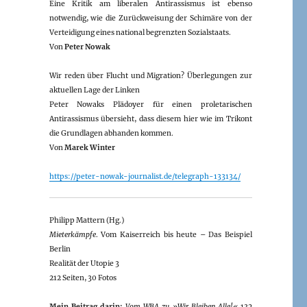
Eine Kritik am liberalen Antirassismus ist ebenso
notwendig, wie die Zurückweisung der Schimäre von der
Verteidigung eines national begrenzten Sozialstaats.
Von
Peter Nowak
Wir reden über Flucht und Migration? Überlegungen zur
aktuellen Lage der Linken
Peter Nowaks Plädoyer für einen proletarischen
Antirassismus übersieht, dass diesem hier wie im Trikont
die Grundlagen abhanden kommen.
Von
Marek Winter
https://peter-nowak-journalist.de/telegraph-133134/
Philipp Mattern (Hg.)
Mieterkämpfe
. Vom Kaiserreich bis heute – Das Beispiel
Berlin
Realität der Utopie 3
212 Seiten, 30 Fotos
Mein Beitrag darin:
Vom WBA zu »Wir Bleiben Alle!«
132