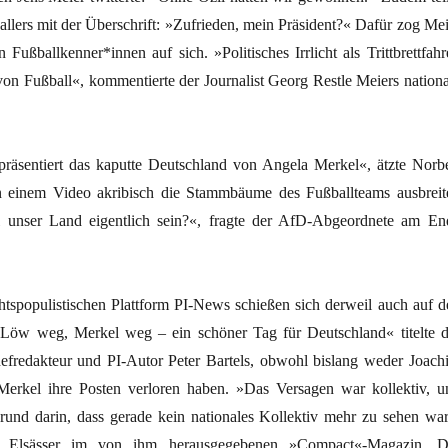
allers mit der Überschrift: »Zufrieden, mein Präsident?« Dafür zog Mei
 Fußballkenner*innen auf sich. »Politisches Irrlicht als Trittbrettfahr
n Fußball«, kommentierte der Journalist Georg Restle Meiers nationa
räsentiert das kaputte Deutschland von Angela Merkel«, ätzte Norbe
n einem Video akribisch die Stammbäume des Fußballteams ausbreite
ll unser Land eigentlich sein?«, fragte der AfD-Abgeordnete am En
htspopulistischen Plattform PI-News schießen sich derweil auch auf d
»Löw weg, Merkel weg – ein schöner Tag für Deutschland« titelte d
fredakteur und PI-Autor Peter Bartels, obwohl bislang weder Joach
rkel ihre Posten verloren haben. »Das Versagen war kollektiv, u
Grund darin, dass gerade kein nationales Kollektiv mehr zu sehen war
en Elsässer im von ihm herausgegebenen »Compact«-Magazin. D