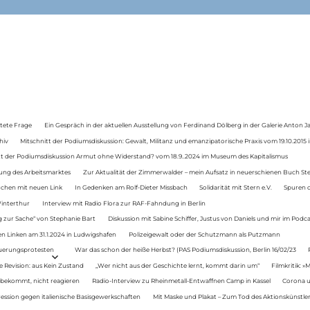
tete Frage
Ein Gespräch in der aktuellen Ausstellung von Ferdinand Dölberg in der Galerie Anton J
hiv
Mitschnitt der Podiumsdiskussion: Gewalt, Militanz und emanzipatorische Praxis vom 19.10.2015 i
tt der Podiumsdiskussion Armut ohne Widerstand? vom 18.9..2024 im Museum des Kapitalismus
ung des Arbeitsmarktes
Zur Aktualität der Zimmerwalder – mein Aufsatz in neuerschienen Buch St
auchen mit neuen Link
In Gedenken am Rolf-Dieter Missbach
Solidarität mit Stern e.V.
Spuren d
Winterthur
Interview mit Radio Flora zur RAF-Fahndung in Berlin
 zur Sache“ von Stephanie Bart
Diskussion mit Sabine Schiffer, Justus von Daniels und mir im Podc
n Linken am 31.1.2024 in Ludwigshafen
Polizeigewalt oder der Schutzmann als Putzmann
Teuerungsprotesten
War das schon der heiße Herbst? (PAS Podiumsdiskussion, Berlin 16/02/23
e Revision: aus Kein Zustand
„Wer nicht aus der Geschichte lernt, kommt darin um“
Filmkritik: »
 bekommt, nicht reagieren
Radio-Interview zu Rheinmetall-Entwaffnen Camp in Kassel
Corona u
ression gegen italienische Basisgewerkschaften
Mit Maske und Plakat – Zum Tod des Aktionskünstler