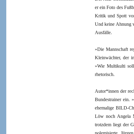
er ein Foto des Fußb
Kritik und Spott von
Und keine Ahnung vo
Ausfälle.
»Die Mannschaft rep
Kleinwächter, der i
»Wie Multikulti so
rhetorisch.
Autor*innen der rec
Bundestrainer ein. 
ehemalige BILD-Che
Löw noch Angela Me
trotzdem liegt der 
polemisierte Jürg