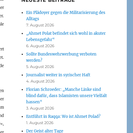
NEUESTE BEITRÄGE
er
Ein Plädoyer gegen die Militarisierung des
er.
Alltags
le
7. August 2026
„Ahmet Polat befindet sich wohl in akuter
Lebensgefahr“
6. August 2026
rt
Sollte Bundeswehrwerbung verboten
t.
werden?
de
5. August 2026
Journalist weiter in syrischer Haft
4. August 2026
Florian Schroeder: „Manche Linke sind
en
blind dafür, dass Islamisten unsere Vielfalt
er
hassen“
im
3. August 2026
nd
Entführt in Raqqa: Wo ist Ahmet Polad?
1. August 2026
«,
Der Geist alter Tage
er