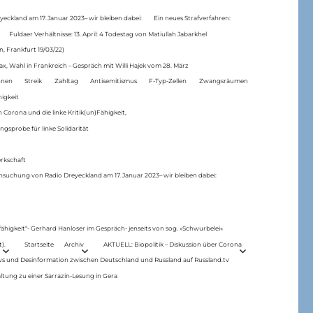
eckland am 17.Januar 2023– wir bleiben dabei:
Ein neues Strafverfahren:
Fuldaer Verhältnisse: 13. April: 4 Todestag von Matiul­lah Jabarkhel
n, Frankfurt 19/03/22)
ax, Wahl in Frankreich – Gespräch mit Willi Hajek vom 28. März
nen
Streik
Zahltag
Antisemitismus
F-Typ-Zellen
Zwangsräumen
higkeit
 Corona und die linke Kritik(un)Fähigkeit,
ngsprobe für linke Solidarität
rkschaft
hsuchung von Radio Dreyeckland am 17.Januar 2023– wir bleiben dabei:
 fähigkeit“- Gerhard Hanloser im Gespräch- jenseits von sog. »Schwurbelei«
).
Startseite
Archiv
AKTUELL: Biopolitik – Diskussion über Corona
ws und Desinformation zwischen Deutschland und Russland auf Russland.tv
ltung zu einer Sarrazin-Lesung in Gera