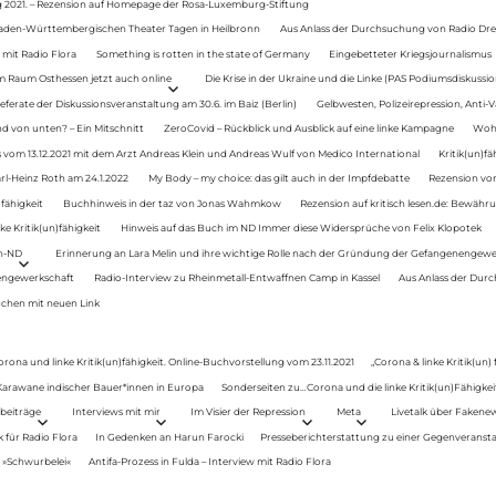
g 2021. – Rezension auf Homepage der Rosa-Luxemburg-Stiftung
Baden-Württembergischen Theater Tagen in Heilbronn
Aus Anlass der Durchsuchung von Radio Drey
 mit Radio Flora
Something is rotten in the state of Germany
Eingebetteter Kriegsjournalismus
im Raum Osthessen jetzt auch online
Die Krise in der Ukraine und die Linke (PAS Podiumsdiskussio
ferate der Diskussionsveranstaltung am 30.6. im Baiz (Berlin)
Gelbwesten, Polizeirepression, Anti-V
 von unten? – Ein Mitschnitt
ZeroCovid – Rückblick und Ausblick auf eine linke Kampagne
Woh
 vom 13.12.2021 mit dem Arzt Andreas Klein und Andreas Wulf von Medico International
Kritik(un)fä
rl-Heinz Roth am 24.1.2022
My Body – my choice: das gilt auch in der Impfdebatte
Rezension von
fähigkeit
Buchhinweis in der taz von Jonas Wahmkow
Rezension auf kritisch lesen.de: Bewähru
e Kritik(un)fähigkeit
Hinweis auf das Buch im ND Immer diese Widersprüche von Felix Klopotek
en-ND
Erinnerung an Lara Melin und ihre wichtige Rolle nach der Gründung der Gefangenengewe
nengewerkschaft
Radio-Interview zu Rheinmetall-Entwaffnen Camp in Kassel
Aus Anlass der Durc
auchen mit neuen Link
orona und linke Kritik(un)fähigkeit. Online-Buchvorstellung vom 23.11.2021
„Corona & linke Kritik(un)
: Karawane indischer Bauer*innen in Europa
Sonderseiten zu…Corona und die linke Kritik(un)Fähigkeit
beiträge
Interviews mit mir
Im Visier der Repression
Meta
Livetalk über Fakene
für Radio Flora
In Gedenken an Harun Farocki
Presseberichterstattung zu einer Gegenveransta
. »Schwurbelei«
Antifa-Prozess in Fulda – Interview mit Radio Flora