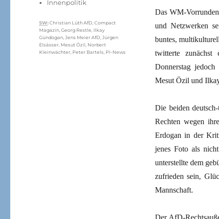
Innenpolitik
Das WM-Vorrunden-A
Schlagwörter
SW
:
Christian Lüth AfD
,
Compact
und Netzwerken sei
Magazin
,
Georg Restle
,
Ilkay
Gündogan
,
Jens Meier AfD
,
Jürgen
buntes, multikulture
Elsässer
,
Mesut Özil
,
Norbert
twitterte zunächs
Kleinwächter
,
Peter Bartels
,
PI-News
Donnerstag jedoch 
Mesut Özil und Ilka
Die beiden deutsch-
Rechten wegen ihre
Erdogan in der Kri
jenes Foto als nich
unterstellte dem geb
zufrieden sein, Gl
Mannschaft.
Der AfD-Rechtsaußen