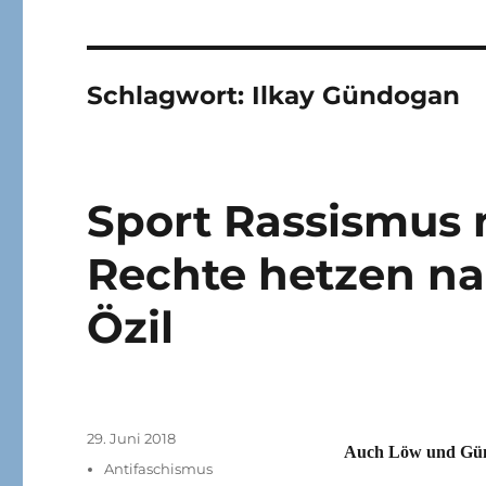
Schlagwort:
Ilkay Gündogan
Sport Rassismus
Rechte hetzen n
Özil
Veröffentlicht
29. Juni 2018
Auch Löw und Gün
am
Kategorien
Antifaschismus