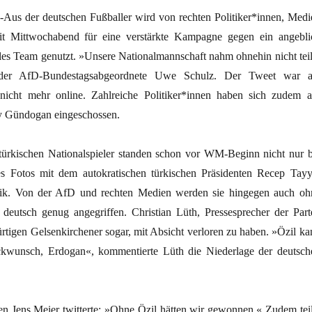
us der deutschen Fußballer wird von rechten Politiker*innen, Medi
t Mittwochabend für eine verstärkte Kampagne gegen ein angebli
lles Team genutzt. »Unsere Nationalmannschaft nahm ohnehin nicht teil
t der AfD-Bundestagsabgeordnete Uwe Schulz. Der Tweet war 
nicht mehr online. Zahlreiche Politiker*innen haben sich zudem a
y Gündogan eingeschossen.
türkischen Nationalspieler standen schon vor WM-Beginn nicht nur b
s Fotos mit dem autokratischen türkischen Präsidenten Recep Tayy
tik. Von der AfD und rechten Medien werden sie hingegen auch oh
t deutsch genug angegriffen. Christian Lüth, Pressesprecher der Parte
ürtigen Gelsenkirchener sogar, mit Absicht verloren zu haben. »Özil ka
ückwunsch, Erdogan«, kommentierte Lüth die Niederlage der deutsch
 Jens Meier twitterte: »Ohne Özil hätten wir gewonnen.« Zudem teil