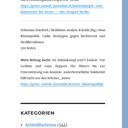
https://peter-nowak-journalist.de/mieterkampfe-vom-
kaiserreich-bis-heute-–-das-beispiel-berlin/
Sebastian Friedrich / Redaktion analyse & kritik (Hg.)
Neue
Klassenpolitik
. Linke Strategien gegen Rechtsruck und
Neoliberalismus
220 Seiten
Mein Beitrag darin:
Im Arbeitskampf wird’s konkret
. Von
Lesbian und Gays Support the Miners bis zur
Unterstützung von Amazon: außerbetriebliche Solidarität
hilft nicht nur den Arbeiter_innen
https://peter-nowak-journalist.de/neue-klassenpolitik/
KATEGORIEN
Antimilitarismus
(544)