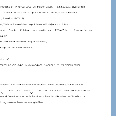
eckland am 17.Januar 2023– wir bleiben dabei:
Ein neues Strafverfahren:
Fuldaer Verhältnisse: 13. April: 4 Todestag von Matiul­lah Jabarkhel
n, Frankfurt 19/03/22)
ax, Wahl in Frankreich – Gespräch mit Willi Hajek vom 28. März
nen
Streik
Zahltag
Antisemitismus
F-Typ-Zellen
Zwangsräumen
higkeit
 Corona und die linke Kritik(un)Fähigkeit,
ngsprobe für linke Solidarität
rkschaft
hsuchung von Radio Dreyeckland am 17.Januar 2023– wir bleiben dabei:
 fähigkeit“- Gerhard Hanloser im Gespräch- jenseits von sog. »Schwurbelei«
).
Startseite
Archiv
AKTUELL: Biopolitik – Diskussion über Corona
ws und Desinformation zwischen Deutschland und Russland auf Russland.tv
ltung zu einer Sarrazin-Lesung in Gera