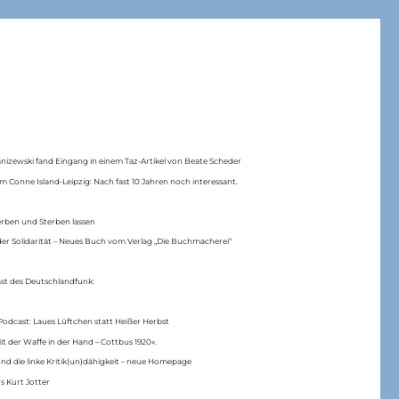
anizewski fand Eingang in einem Taz-Artikel von Beate Scheder
m Conne Island-Leipzig: Nach fast 10 Jahren noch interessant.
erben und Sterben lassen
er Solidarität – Neues Buch vom Verlag „Die Buchmacherei“
ast des Deutschlandfunk:
Podcast: Laues Lüftchen statt Heißer Herbst
Mit der Waffe in der Hand – Cottbus 1920«.
nd die linke Kritik(un)dähigkeit – neue Homepage
s Kurt Jotter