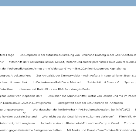
tete Frage
Ein Gespräch in der aktuellen Ausstellung von Ferdinand Dölberg in der Galerie Anton J
hiv
Mitschnitt der Podiumsdiskussion: Gewalt, Militanz und emanzipatorische Praxis vom 19.10.2015 i
tt der Podiumsdiskussion Armut ohne Widerstand? vom 18.9..2024 im Museum des Kapitalismus
ung des Arbeitsmarktes
Zur Aktualität der Zimmerwalder – mein Aufsatz in neuerschienen Buch St
auchen mit neuen Link
In Gedenken am Rolf-Dieter Missbach
Solidarität mit Stern e.V.
Spuren d
Winterthur
Interview mit Radio Flora zur RAF-Fahndung in Berlin
 zur Sache“ von Stephanie Bart
Diskussion mit Sabine Schiffer, Justus von Daniels und mir im Podc
n Linken am 31.1.2024 in Ludwigshafen
Polizeigewalt oder der Schutzmann als Putzmann
Teuerungsprotesten
War das schon der heiße Herbst? (PAS Podiumsdiskussion, Berlin 16/02/23
e Revision: aus Kein Zustand
„Wer nicht aus der Geschichte lernt, kommt darin um“
Filmkritik: »
 bekommt, nicht reagieren
Radio-Interview zu Rheinmetall-Entwaffnen Camp in Kassel
Corona u
ression gegen italienische Basisgewerkschaften
Mit Maske und Plakat – Zum Tod des Aktionskünstler