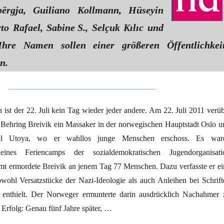
ërgja, Guiliano Kollmann, Hüseyin
to Rafael, Sabine S., Selçuk Kılıc und
hre Namen sollen einer größeren Öffentlichkei
n.
n ist der 22. Juli kein Tag wieder jeder andere. Am 22. Juli 2011 verüb
Behring Breivik ein Massaker in der norwegischen Hauptstadt Oslo u
sel Utoya, wo er wahllos junge Menschen erschoss. Es war
eines Feriencamps der sozialdemokratischen Jugendorganisati
t ermordete Breivik an jenem Tag 77 Menschen. Dazu verfasste er ei
owohl Versatzstücke der Nazi-Ideologie als auch Anleihen bei Schrift
enthielt. Der Norweger ermunterte darin ausdrücklich Nachahmer 
 Erfolg: Genau fünf Jahre später, …