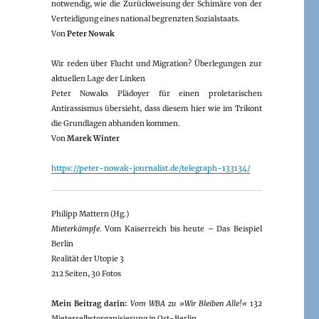
notwendig, wie die Zurückweisung der Schimäre von der
Verteidigung eines national begrenzten Sozialstaats.
Von
Peter Nowak
Wir reden über Flucht und Migration? Überlegungen zur
aktuellen Lage der Linken
Peter Nowaks Plädoyer für einen proletarischen
Antirassismus übersieht, dass diesem hier wie im Trikont
die Grundlagen abhanden kommen.
Von
Marek Winter
https://peter-nowak-journalist.de/telegraph-133134/
Philipp Mattern (Hg.)
Mieterkämpfe
. Vom Kaiserreich bis heute – Das Beispiel
Berlin
Realität der Utopie 3
212 Seiten, 30 Fotos
Mein Beitrag darin:
Vom WBA zu »Wir Bleiben Alle!«
132
Mieterselbstorganisierung in Ost-Berlin