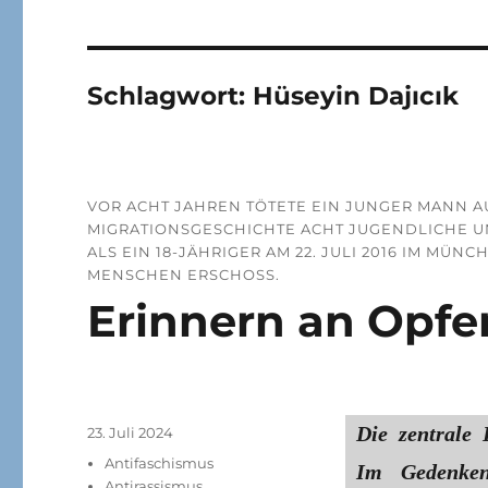
Schlagwort:
Hüseyin Dajıcık
VOR ACHT JAHREN TÖTETE EIN JUNGER MANN A
MIGRATIONSGESCHICHTE ACHT JUGENDLICHE U
ALS EIN 18-JÄHRIGER AM 22. JULI 2016 IM M
MENSCHEN ERSCHOSS.
Erinnern an Opfer
Die zentrale
Veröffentlicht
23. Juli 2024
am
Kategorien
Antifaschismus
Im Gedenken
Antirassismus