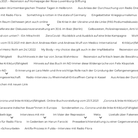
g 2021. – Rezension auf Homepage der Rosa-Luxemburg-Stiftung
Baden-Württembergischen Theater Tagen in Heilbronn
Aus Anlass der Durchsuchung von Radio Drey
 mit Radio Flora
Something is rotten in the state of Germany
Eingebetteter Kriegsjournalismus
im Raum Osthessen jetzt auch online
Die Krise in der Ukraine und die Linke (PAS Podiumsdiskussio
ferate der Diskussionsveranstaltung am 30.6. im Baiz (Berlin)
Gelbwesten, Polizeirepression, Anti-V
 von unten? – Ein Mitschnitt
ZeroCovid – Rückblick und Ausblick auf eine linke Kampagne
Woh
 vom 13.12.2021 mit dem Arzt Andreas Klein und Andreas Wulf von Medico International
Kritik(un)fä
rl-Heinz Roth am 24.1.2022
My Body – my choice: das gilt auch in der Impfdebatte
Rezension von
fähigkeit
Buchhinweis in der taz von Jonas Wahmkow
Rezension auf kritisch lesen.de: Bewähru
e Kritik(un)fähigkeit
Hinweis auf das Buch im ND Immer diese Widersprüche von Felix Klopotek
en-ND
Erinnerung an Lara Melin und ihre wichtige Rolle nach der Gründung der Gefangenengewe
nengewerkschaft
Radio-Interview zu Rheinmetall-Entwaffnen Camp in Kassel
Aus Anlass der Durc
auchen mit neuen Link
orona und linke Kritik(un)fähigkeit. Online-Buchvorstellung vom 23.11.2021
„Corona & linke Kritik(un)
: Karawane indischer Bauer*innen in Europa
Sonderseiten zu…Corona und die linke Kritik(un)Fähigkeit
beiträge
Interviews mit mir
Im Visier der Repression
Meta
Livetalk über Fakene
für Radio Flora
In Gedenken an Harun Farocki
Presseberichterstattung zu einer Gegenveransta
. »Schwurbelei«
Antifa-Prozess in Fulda – Interview mit Radio Flora