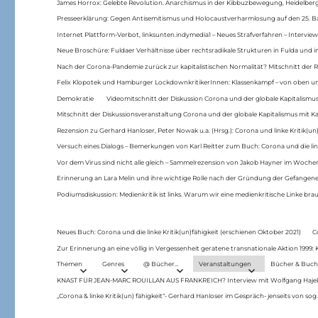
James Horrox: Gelebte Revolution. Anarchismus in der Kibbuzbewegung, Heidelber
Presseerklärung: Gegen Antisemitismus und Holocaustverharmlosung auf den 25. 
Internet Plattform-Verbot, linksunten.indymedia1 – Neues Strafverfahren – Interview
Neue Broschüre: Fuldaer Verhältnisse über rechtsradikale Strukturen in Fulda und 
Nach der Corona-Pandemie zurück zur kapitalistischen Normalität? Mitschnitt der Re
Felix Klopotek und Hamburger LockdownkritikerInnen: Klassenkampf – von oben und
Demokratie
Videomitschnitt der Diskussion Corona und der globale Kapitalismus
Mitschnitt der Diskussionsveranstaltung Corona und der globale Kapitalismus mit Ka
Rezension zu Gerhard Hanloser, Peter Nowak u.a. (Hrsg.): Corona und linke Kritik(un)
Versuch eines Dialogs – Bemerkungen von Karl Reitter zum Buch: Corona und die link
Vor dem Virus sind nicht alle gleich – Sammelrezension von Jakob Hayner im Woch
Erinnerung an Lara Melin und ihre wichtige Rolle nach der Gründung der Gefange
Podiumsdiskussion: Medienkritik ist links. Warum wir eine medienkritische Linke br
Neues Buch: Corona und die linke Kritik(un)fähigkeit (erschienen Oktober 2021)
C
Zur Erinnerung an eine völlig in Vergessenheit geratene transnationale Aktion 1999
Themen
Genres
@ Bücher…
Veranstaltungen
Bücher & Buch
KNAST FÜR JEAN-MARC ROUILLAN AUS FRANKREICH? Interview mit Wolfgang Hajek 
„Corona & linke Kritik(un) fähigkeit“- Gerhard Hanloser im Gespräch- jenseits von sog