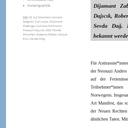
Dijamant Zab
Innenpolitik
Dajıcık, Rober
Schlagwörter
SW
:
23. Juli München
,
Armela
Segashi
,
Can Leyla
,
Dijamant
Sevda Dağ. I
Zabërgja
,
Guiliano Kollmann
,
Hüseyin Dajıcık
,
OEZ-Morde
bekannt werde
München
,
Roberto Rafael
,
Selçuk
Kılıc
,
Sevda Dağ
Für Antirassist*inne
der Neonazi Anders 
auf der Ferienin
Teilnehmer*innen 
Norwegens. Insgesam
Art Manifest, das s
der Neuen Rechten 
ähnlichen Taten. Mit