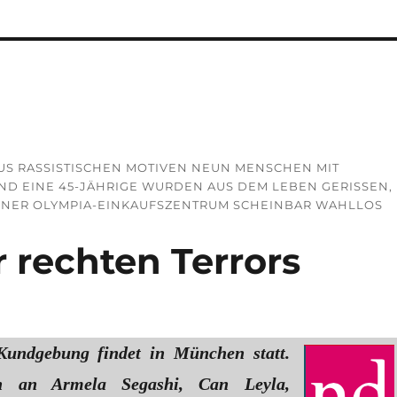
US RASSISTISCHEN MOTIVEN NEUN MENSCHEN MIT
ND EINE 45-JÄHRIGE WURDEN AUS DEM LEBEN GERISSEN,
ÜNCHNER OLYMPIA-EINKAUFSZENTRUM SCHEINBAR WAHLLOS
 rechten Terrors
 Kundgebung findet in München statt.
 an Armela Segashi, Can Leyla,