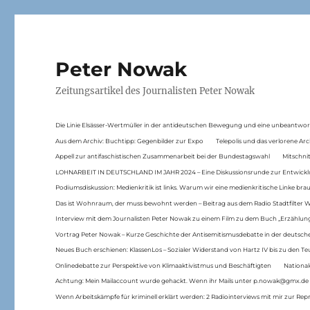
Peter Nowak
Zeitungsartikel des Journalisten Peter Nowak
Die Linie Elsässer-Wertmüller in der antideutschen Bewegung und eine unbeantwor
Aus dem Archiv: Buchtipp: Gegenbilder zur Expo
Telepolis und das verlorene Arc
Appell zur antifaschistischen Zusammenarbeit bei der Bundestagswahl
Mitschni
LOHNARBEIT IN DEUTSCHLAND IM JAHR 2024 – Eine Diskussionsrunde zur Entwickl
Podiumsdiskussion: Medienkritik ist links. Warum wir eine medienkritische Linke br
Das ist Wohnraum, der muss bewohnt werden – Beitrag aus dem Radio Stadtfilter 
Interview mit dem Journalisten Peter Nowak zu einem Film zu dem Buch „Erzählung
Vortrag Peter Nowak – Kurze Geschichte der Antisemitismusdebatte in der deutsche
Neues Buch erschienen: KlassenLos – Sozialer Widerstand von Hartz IV bis zu den 
Onlinedebatte zur Perspektive von Klimaaktivistmus und Beschäftigten
National
Achtung: Mein Mailaccount wurde gehackt. Wenn ihr Mails unter p.nowak@gmx.de
Wenn Arbeitskämpfe für kriminell erklärt werden: 2 Radiointerviews mit mir zur Rep