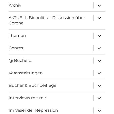
Unterme
Archiv
anzeigen
Unterme
AKTUELL: Biopolitik – Diskussion über
anzeigen
Corona
Unterme
Themen
anzeigen
Unterme
Genres
anzeigen
Unterme
@ Bücher…
anzeigen
Unterme
Veranstaltungen
anzeigen
Unterme
Bücher & Buchbeiträge
anzeigen
Unterme
Interviews mit mir
anzeigen
Unterme
Im Visier der Repression
anzeigen