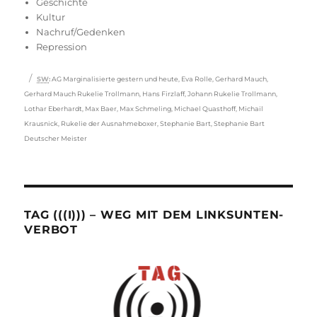
Geschichte
Kultur
Nachruf/Gedenken
Repression
Schlagwörter
SW
:
AG Marginalisierte gestern und heute
,
Eva Rolle
,
Gerhard Mauch
,
Gerhard Mauch Rukelie Trollmann
,
Hans Firzlaff
,
Johann Rukelie Trollmann
,
Lothar Eberhardt
,
Max Baer
,
Max Schmeling
,
Michael Quasthoff
,
Michail
Krausnick
,
Rukelie der Ausnahmeboxer
,
Stephanie Bart
,
Stephanie Bart
Deutscher Meister
TAG (((I))) – WEG MIT DEM LINKSUNTEN-
VERBOT