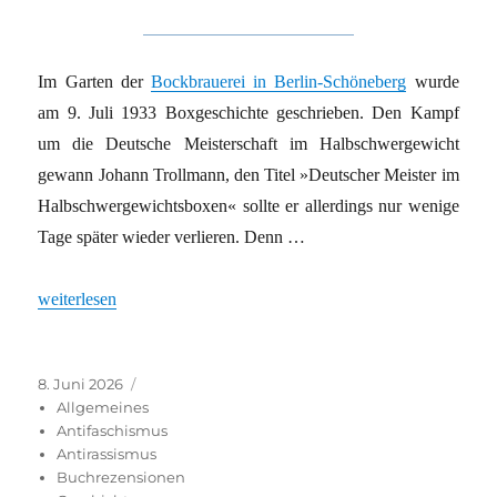
Im Garten der
Bockbrauerei in Berlin-Schöneberg
wurde
am 9. Juli 1933 Boxgeschichte geschrieben. Den Kampf
um die Deutsche Meisterschaft im Halbschwergewicht
gewann Johann Trollmann, den Titel »Deutscher Meister im
Halbschwergewichtsboxen« sollte er allerdings nur wenige
Tage später wieder verlieren. Denn …
„Sinto-Boxer Rukelie Trollmann: Weltmeister für eine Woche“
weiterlesen
Veröffentlicht
Kategorien
8. Juni 2026
am
Allgemeines
Antifaschismus
Antirassismus
Buchrezensionen