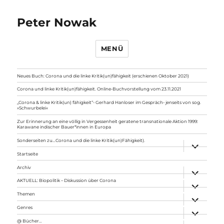
Peter Nowak
MENÜ
Neues Buch: Corona und die linke Kritik(un)fähigkeit (erschienen Oktober 2021)
Corona und linke Kritik(un)fähigkeit. Online-Buchvorstellung vom 23.11.2021
„Corona & linke Kritik(un) fähigkeit“- Gerhard Hanloser im Gespräch- jenseits von sog.
»Schwurbelei«
Zur Erinnerung an eine völlig in Vergessenheit geratene transnationale Aktion 1999:
Karawane indischer Bauer*innen in Europa
Sonderseiten zu…Corona und die linke Kritik(un)Fähigkeit).
Unterme
anzeigen
Startseite
Archiv
Unterme
anzeigen
AKTUELL: Biopolitik – Diskussion über Corona
Unterme
anzeigen
Themen
Unterme
anzeigen
Genres
Unterme
anzeigen
@ Bücher…
Unterme