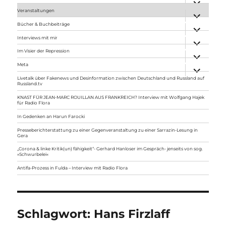
anzeigen
Veranstaltungen
Unterme
anzeigen
Bücher & Buchbeiträge
Unterme
anzeigen
Interviews mit mir
Unterme
anzeigen
Im Visier der Repression
Unterme
anzeigen
Meta
Unterme
anzeigen
Livetalk über Fakenews und Desinformation zwischen Deutschland und Russland auf
Russland.tv
KNAST FÜR JEAN-MARC ROUILLAN AUS FRANKREICH? Interview mit Wolfgang Hajek
für Radio Flora
In Gedenken an Harun Farocki
Presseberichterstattung zu einer Gegenveranstaltung zu einer Sarrazin-Lesung in
Gera
„Corona & linke Kritik(un) fähigkeit“- Gerhard Hanloser im Gespräch- jenseits von sog.
»Schwurbelei«
Antifa-Prozess in Fulda – Interview mit Radio Flora
Schlagwort:
Hans Firzlaff