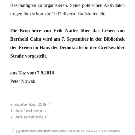
Beschäftigten zu organisieren. Seine politischen Aktivitäten
trugen ihm schon vor 1933 diverse Haftstrafen ein.
Die Broschüre von Erik Natter über das Leben von
Berthold Cahn wird am 7. September in der Bibliothek
der Freien im Haus der Demokratie in der Greifswalder
Straße vorgestellt.
aus Taz vom 7.9.2018
Peter Nowak
Veröffentlicht
Kategorien
6. September 2018
am
Antifaschismus
Antisemitismus
Schlagwörter
SW
:
Berthold Cahn
,
Berthold Cahn Anarchist
,
Berthold Cahn Stolperstein
,