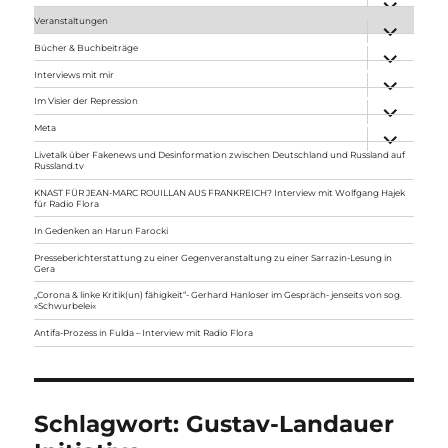
anzeigen
Veranstaltungen
Unterme
anzeigen
Bücher & Buchbeiträge
Unterme
anzeigen
Interviews mit mir
Unterme
anzeigen
Im Visier der Repression
Unterme
anzeigen
Meta
Unterme
anzeigen
Livetalk über Fakenews und Desinformation zwischen Deutschland und Russland auf
Russland.tv
KNAST FÜR JEAN-MARC ROUILLAN AUS FRANKREICH? Interview mit Wolfgang Hajek
für Radio Flora
In Gedenken an Harun Farocki
Presseberichterstattung zu einer Gegenveranstaltung zu einer Sarrazin-Lesung in
Gera
„Corona & linke Kritik(un) fähigkeit“- Gerhard Hanloser im Gespräch- jenseits von sog.
»Schwurbelei«
Antifa-Prozess in Fulda – Interview mit Radio Flora
Schlagwort:
Gustav-Landauer