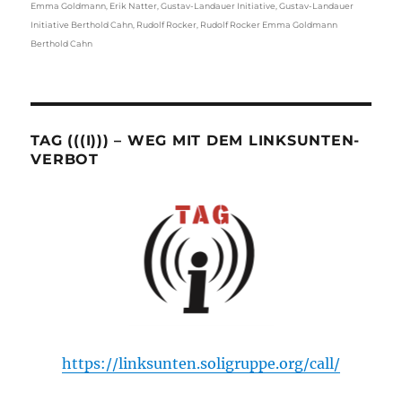
Emma Goldmann
,
Erik Natter
,
Gustav-Landauer Initiative
,
Gustav-Landauer
Initiative Berthold Cahn
,
Rudolf Rocker
,
Rudolf Rocker Emma Goldmann
Berthold Cahn
TAG (((I))) – WEG MIT DEM LINKSUNTEN-
VERBOT
https://linksunten.soligruppe.org/call/