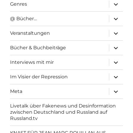
Unterme
Genres
anzeigen
Unterme
@ Bücher…
anzeigen
Unterme
Veranstaltungen
anzeigen
Unterme
Bücher & Buchbeiträge
anzeigen
Unterme
Interviews mit mir
anzeigen
Unterme
Im Visier der Repression
anzeigen
Unterme
Meta
anzeigen
Livetalk über Fakenews und Desinformation
zwischen Deutschland und Russland auf
Russland.tv
KNAST FÜR JEAN-MARC ROUILLAN AUS