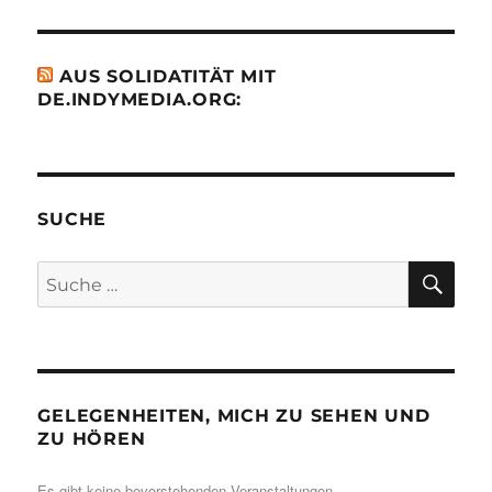
AUS SOLIDATITÄT MIT
DE.INDYMEDIA.ORG:
SUCHE
SU
Suche
nach:
GELEGENHEITEN, MICH ZU SEHEN UND
ZU HÖREN
Es gibt keine bevorstehenden Veranstaltungen.