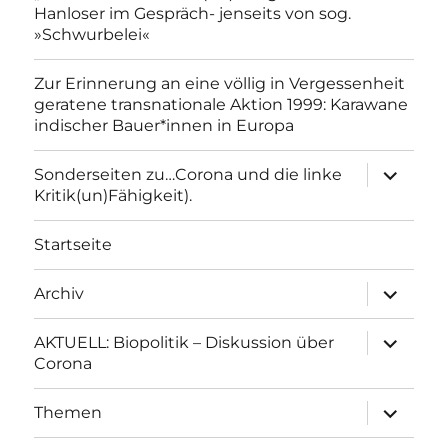
Hanloser im Gespräch- jenseits von sog.
»Schwurbelei«
Zur Erinnerung an eine völlig in Vergessenheit
geratene transnationale Aktion 1999: Karawane
indischer Bauer*innen in Europa
Unterme
Sonderseiten zu…Corona und die linke
anzeigen
Kritik(un)Fähigkeit).
Startseite
Unterme
Archiv
anzeigen
Unterme
AKTUELL: Biopolitik – Diskussion über
anzeigen
Corona
Unterme
Themen
anzeigen