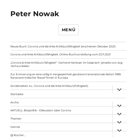
Peter Nowak
MENÜ
Neues Buch: Corona und die linke Kritik(un)fähigkeit (erschienen Oktober 2021)
Corona und linke Kritik(un)fähigkeit. Online-Buchvorstellung vom 23.11.2021
„Corona & linke Kritik(un) fähigkeit“- Gerhard Hanloser im Gespräch- jenseits von sog.
»Schwurbelei«
Zur Erinnerung an eine völlig in Vergessenheit geratene transnationale Aktion 1999:
Karawane indischer Bauer*innen in Europa
Sonderseiten zu…Corona und die linke Kritik(un)Fähigkeit).
Unterme
anzeigen
Startseite
Archiv
Unterme
anzeigen
AKTUELL: Biopolitik – Diskussion über Corona
Unterme
anzeigen
Themen
Unterme
anzeigen
Genres
Unterme
anzeigen
@ Bücher…
Unterme