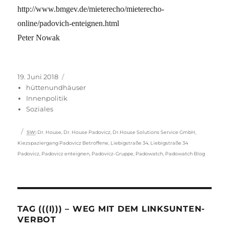
http://www.bmgev.de/mieterecho/mieterecho-
online/padovich-enteignen.html
Peter Nowak
Veröffentlicht
Kategorien
19. Juni 2018
am
hüttenundhäuser
Innenpolitik
Soziales
Schlagwörter
SW
:
Dr. House
,
Dr. House Padovicz
,
Dr.House Solutions Service GmbH
,
Kiezspaziergang Padovicz Betroffene
,
Liebigstraße 34
,
Liebigstraße 34
Padovicz
,
Padovicz enteignen
,
Padovicz-Gruppe
,
Padowatch
,
Padowatch Blog
TAG (((I))) – WEG MIT DEM LINKSUNTEN-
VERBOT