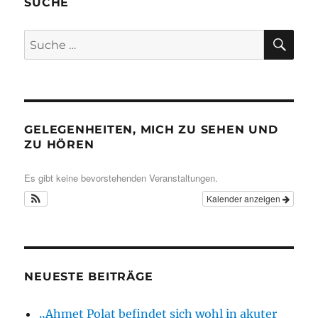
SUCHE
SU
Suche
nach:
GELEGENHEITEN, MICH ZU SEHEN UND
ZU HÖREN
Es gibt keine bevorstehenden Veranstaltungen.
Kalender anzeigen
NEUESTE BEITRÄGE
„Ahmet Polat befindet sich wohl in akuter