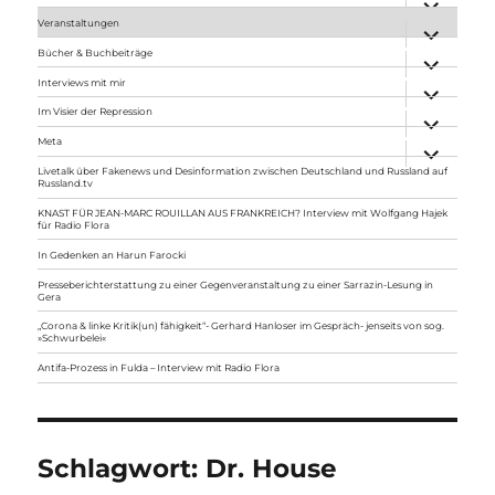
anzeigen
Veranstaltungen
Unterme
anzeigen
Bücher & Buchbeiträge
Unterme
anzeigen
Interviews mit mir
Unterme
anzeigen
Im Visier der Repression
Unterme
anzeigen
Meta
Unterme
anzeigen
Livetalk über Fakenews und Desinformation zwischen Deutschland und Russland auf
Russland.tv
KNAST FÜR JEAN-MARC ROUILLAN AUS FRANKREICH? Interview mit Wolfgang Hajek
für Radio Flora
In Gedenken an Harun Farocki
Presseberichterstattung zu einer Gegenveranstaltung zu einer Sarrazin-Lesung in
Gera
„Corona & linke Kritik(un) fähigkeit“- Gerhard Hanloser im Gespräch- jenseits von sog.
»Schwurbelei«
Antifa-Prozess in Fulda – Interview mit Radio Flora
Schlagwort:
Dr. House