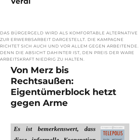
Verdi
DAS BÜRGERGELD WIRD ALS KOMFORTABLE ALTERNATIVE
ZUR ERWERBSARBEIT DARGESTELLT. DIE KAMPAGNE
RICHTET SICH AUCH UND VOR ALLEM GEGEN ARBEITENDE.
DENN DIE ABSICHT DAHINTER IST, DEN PREIS DER WARE
ARBEITSKRAFT NIEDRIG ZU HALTEN.
Von Merz bis
Rechtsaußen:
Eigentümerblock hetzt
gegen Arme
Es ist bemerkenswert, dass
diese informelle Kooperation