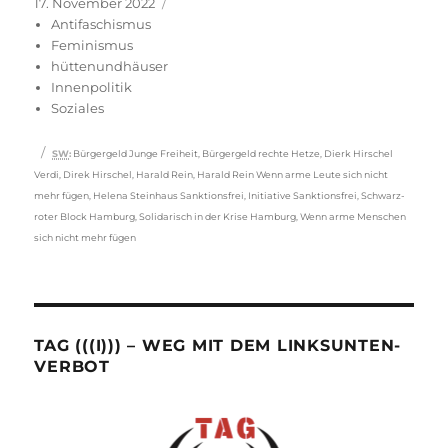
Veröffentlicht
Kategorien
17. November 2022
am
Antifaschismus
Feminismus
hüttenundhäuser
Innenpolitik
Soziales
Schlagwörter
SW
:
Bürgergeld Junge Freiheit
,
Bürgergeld rechte Hetze
,
Dierk Hirschel
Verdi
,
Direk Hirschel
,
Harald Rein
,
Harald Rein Wenn arme Leute sich nicht
mehr fügen
,
Helena Steinhaus Sanktionsfrei
,
Initiative Sanktionsfrei
,
Schwarz-
roter Block Hamburg
,
Solidarisch in der Krise Hamburg
,
Wenn arme Menschen
sich nicht mehr fügen
TAG (((I))) – WEG MIT DEM LINKSUNTEN-
VERBOT