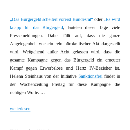
„Das Bürgergeld scheitert vorerst Bundesrat“
oder
„Es wird
knapp für das Bürgergeld
, lauteten dieser Tage viele
Pressemeldungen. Dabei fällt auf, dass die ganze
Angelegenheit wie ein rein bürokratischer Akt dargestellt
wird. Weitgehend außer Acht gelassen wird, dass die
gesamte Kampagne gegen das Bürgergeld ein erneuter
Kampf gegen Erwerbslose und Hartz IV-Bezieher ist.
Helena Steinhaus von der Initiative
Sanktionsfrei
findet in
der Wochenzeitung Freitag für diese Kampagne die
richtigen Worte. …
„Von Merz bis Rechtsaußen: Eigentümerblock hetzt gegen Arme
weiterlesen