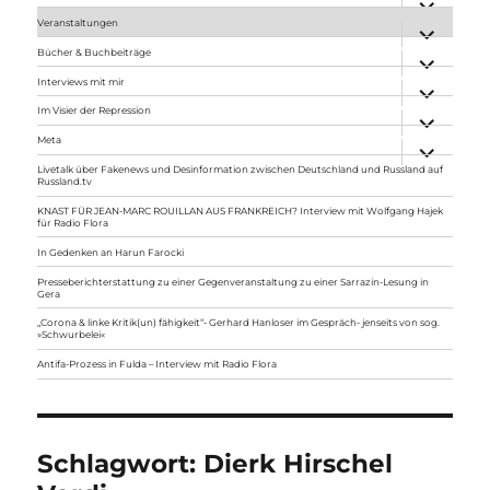
anzeigen
Veranstaltungen
Unterme
anzeigen
Bücher & Buchbeiträge
Unterme
anzeigen
Interviews mit mir
Unterme
anzeigen
Im Visier der Repression
Unterme
anzeigen
Meta
Unterme
anzeigen
Livetalk über Fakenews und Desinformation zwischen Deutschland und Russland auf
Russland.tv
KNAST FÜR JEAN-MARC ROUILLAN AUS FRANKREICH? Interview mit Wolfgang Hajek
für Radio Flora
In Gedenken an Harun Farocki
Presseberichterstattung zu einer Gegenveranstaltung zu einer Sarrazin-Lesung in
Gera
„Corona & linke Kritik(un) fähigkeit“- Gerhard Hanloser im Gespräch- jenseits von sog.
»Schwurbelei«
Antifa-Prozess in Fulda – Interview mit Radio Flora
Schlagwort:
Dierk Hirschel