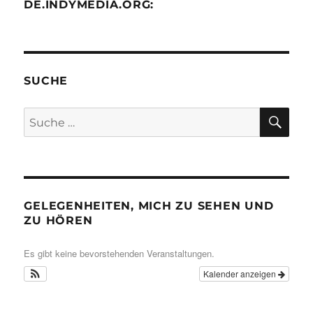
DE.INDYMEDIA.ORG:
SUCHE
SU
Suche
nach:
GELEGENHEITEN, MICH ZU SEHEN UND
ZU HÖREN
Es gibt keine bevorstehenden Veranstaltungen.
Kalender anzeigen