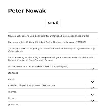
Peter Nowak
MENÜ
Neues Buch: Corona und die linke Kritik(un)fähigkeit (erschienen Oktober 2021)
Corona und linke Kritik(un)fähigkeit. Online-Buchvorstellung vom 23.11.2021
„Corona & linke Kritik(un) fähigkeit“- Gerhard Hanloser im Gespräch- jenseits von sog.
»Schwurbelei«
Zur Erinnerung an eine völlig in Vergessenheit geratene transnationale Aktion 1999:
Karawane indischer Bauer*innen in Europa
Sonderseiten zu…Corona und die linke Kritik(un)Fähigkeit).
Unterme
anzeigen
Startseite
Archiv
Unterme
anzeigen
AKTUELL: Biopolitik – Diskussion über Corona
Unterme
anzeigen
Themen
Unterme
anzeigen
Genres
Unterme
anzeigen
@ Bücher…
Unterme