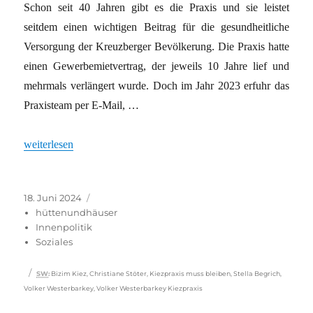
Schon seit 40 Jahren gibt es die Praxis und sie leistet
seitdem einen wichtigen Beitrag für die gesundheitliche
Versorgung der Kreuzberger Bevölkerung. Die Praxis hatte
einen Gewerbemietvertrag, der jeweils 10 Jahre lief und
mehrmals verlängert wurde. Doch im Jahr 2023 erfuhr das
Praxisteam per E-Mail, …
„Verdrängung hat viele Gesichter“
weiterlesen
Veröffentlicht
Kategorien
18. Juni 2024
am
hüttenundhäuser
Innenpolitik
Soziales
Schlagwörter
SW
:
Bizim Kiez
,
Christiane Stöter
,
Kiezpraxis muss bleiben
,
Stella Begrich
,
Volker Westerbarkey
,
Volker Westerbarkey Kiezpraxis