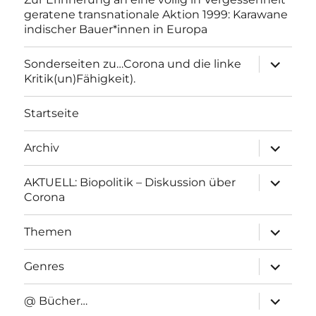
geratene transnationale Aktion 1999: Karawane
indischer Bauer*innen in Europa
Unterme
Sonderseiten zu…Corona und die linke
anzeigen
Kritik(un)Fähigkeit).
Startseite
Unterme
Archiv
anzeigen
Unterme
AKTUELL: Biopolitik – Diskussion über
anzeigen
Corona
Unterme
Themen
anzeigen
Unterme
Genres
anzeigen
Unterme
@ Bücher…
anzeigen