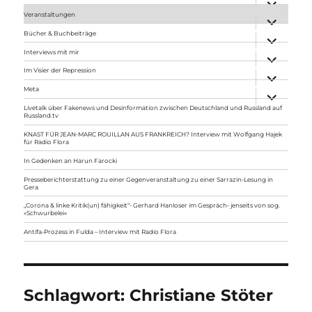
anzeigen
Veranstaltungen
Unterme
anzeigen
Bücher & Buchbeiträge
Unterme
anzeigen
Interviews mit mir
Unterme
anzeigen
Im Visier der Repression
Unterme
anzeigen
Meta
Unterme
anzeigen
Livetalk über Fakenews und Desinformation zwischen Deutschland und Russland auf
Russland.tv
KNAST FÜR JEAN-MARC ROUILLAN AUS FRANKREICH? Interview mit Wolfgang Hajek
für Radio Flora
In Gedenken an Harun Farocki
Presseberichterstattung zu einer Gegenveranstaltung zu einer Sarrazin-Lesung in
Gera
„Corona & linke Kritik(un) fähigkeit“- Gerhard Hanloser im Gespräch- jenseits von sog.
»Schwurbelei«
Antifa-Prozess in Fulda – Interview mit Radio Flora
Schlagwort:
Christiane Stöter