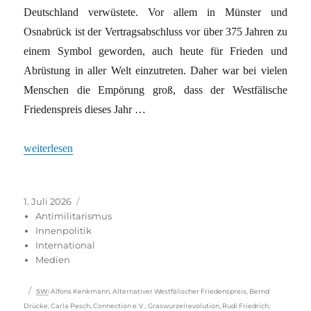
Deutschland verwüstete. Vor allem in Münster und
Osnabrück ist der Vertragsabschluss vor über 375 Jahren zu
einem Symbol geworden, auch heute für Frieden und
Abrüstung in aller Welt einzutreten. Daher war bei vielen
Menschen die Empörung groß, dass der Westfälische
Friedenspreis dieses Jahr …
„Connection e.V.: Der alternative Preisträger“
weiterlesen
Veröffentlicht
Kategorien
1. Juli 2026
am
Antimilitarismus
Innenpolitik
International
Medien
Schlagwörter
SW
:
Alfons Kenkmann
,
Alternativer Westfälischer Friedenspreis
,
Bernd
Drücke
,
Carla Pesch
,
Connection e. V.
,
Graswurzelrevolution
,
Rudi Friedrich
,