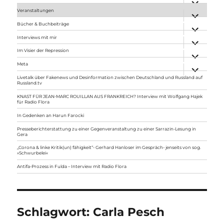
anzeigen
Veranstaltungen
Unterme
anzeigen
Bücher & Buchbeiträge
Unterme
anzeigen
Interviews mit mir
Unterme
anzeigen
Im Visier der Repression
Unterme
anzeigen
Meta
Unterme
anzeigen
Livetalk über Fakenews und Desinformation zwischen Deutschland und Russland auf
Russland.tv
KNAST FÜR JEAN-MARC ROUILLAN AUS FRANKREICH? Interview mit Wolfgang Hajek
für Radio Flora
In Gedenken an Harun Farocki
Presseberichterstattung zu einer Gegenveranstaltung zu einer Sarrazin-Lesung in
Gera
„Corona & linke Kritik(un) fähigkeit“- Gerhard Hanloser im Gespräch- jenseits von sog.
»Schwurbelei«
Antifa-Prozess in Fulda – Interview mit Radio Flora
Schlagwort:
Carla Pesch