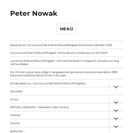
Peter Nowak
MENÜ
Neues Buch: Corona und die linke Kritik(un)fähigkeit (erschienen Oktober 2021)
Corona und linke Kritik(un)fähigkeit. Online-Buchvorstellung vom 23.11.2021
„Corona & linke Kritik(un) fähigkeit“- Gerhard Hanloser im Gespräch- jenseits von sog.
»Schwurbelei«
Zur Erinnerung an eine völlig in Vergessenheit geratene transnationale Aktion 1999:
Karawane indischer Bauer*innen in Europa
Sonderseiten zu…Corona und die linke Kritik(un)Fähigkeit).
Unterme
anzeigen
Startseite
Archiv
Unterme
anzeigen
AKTUELL: Biopolitik – Diskussion über Corona
Unterme
anzeigen
Themen
Unterme
anzeigen
Genres
Unterme
anzeigen
@ Bücher…
Unterme