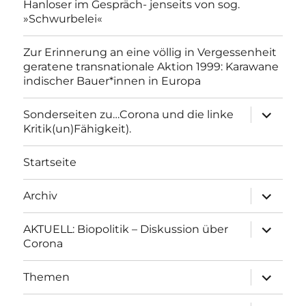
Hanloser im Gespräch- jenseits von sog.
»Schwurbelei«
Zur Erinnerung an eine völlig in Vergessenheit
geratene transnationale Aktion 1999: Karawane
indischer Bauer*innen in Europa
Unterme
Sonderseiten zu…Corona und die linke
anzeigen
Kritik(un)Fähigkeit).
Startseite
Unterme
Archiv
anzeigen
Unterme
AKTUELL: Biopolitik – Diskussion über
anzeigen
Corona
Unterme
Themen
anzeigen