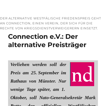
DER ALTERNATIVE WESTFÄLISCHE FRIEDENS­PREIS GEHT
AN CONNECTION, EINEN VEREIN, DER SICH FÜR DIE
RECHTE VON KRIEGS­DIENST­VERWEIGERERN EINSETZT.
Connection e.V.: Der
alternative Preisträger
Verliehen werden soll der
Preis am 25. September im
Rathaus von Münster. Nur
wenige Tage später, am 1.
Oktober, soll Nato-Generalsekretär Mark
Rutte den offiziellen Westfälischen