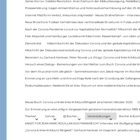
James Horrox: Gelebte Revolution. Anarchismus in der Kibbuzbewegung, Heidelber
Presseerklärung: Gegen Antisemitismus und Holocaustverharmlosung auf den 25. 
Internet Plattform-Verbot, linksunten.indymedia1 – Neues Strafverfahren – Interview
Neue Broschüre: Fuldaer Verhältnisse über rechtsradikale Strukturen in Fulda und 
Nach der Corona-Pandemie zurück zur kapitalistischen Normalität? Mitschnitt der Re
Felix Klopotek und Hamburger LockdownkritikerInnen: Klassenkampf – von oben und
Demokratie
Videomitschnitt der Diskussion Corona und der globale Kapitalismus
Mitschnitt der Diskussionsveranstaltung Corona und der globale Kapitalismus mit Ka
Rezension zu Gerhard Hanloser, Peter Nowak u.a. (Hrsg.): Corona und linke Kritik(un)
Versuch eines Dialogs – Bemerkungen von Karl Reitter zum Buch: Corona und die link
Vor dem Virus sind nicht alle gleich – Sammelrezension von Jakob Hayner im Woch
Erinnerung an Lara Melin und ihre wichtige Rolle nach der Gründung der Gefange
Podiumsdiskussion: Medienkritik ist links. Warum wir eine medienkritische Linke br
Neues Buch: Corona und die linke Kritik(un)fähigkeit (erschienen Oktober 2021)
C
Zur Erinnerung an eine völlig in Vergessenheit geratene transnationale Aktion 1999
Themen
Genres
@ Bücher…
Veranstaltungen
Bücher & Buch
KNAST FÜR JEAN-MARC ROUILLAN AUS FRANKREICH? Interview mit Wolfgang Hajek 
„Corona & linke Kritik(un) fähigkeit“- Gerhard Hanloser im Gespräch- jenseits von sog