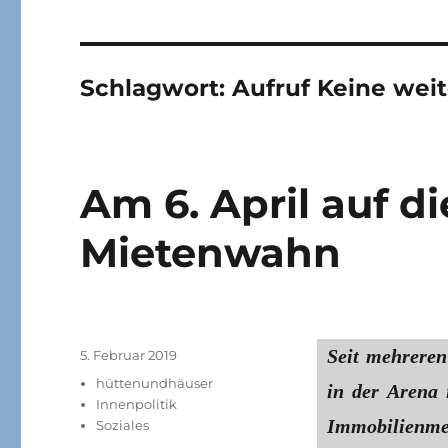
Schlagwort:
Aufruf Keine wei
Am 6. April auf d
Mietenwahn
Seit mehreren
Veröffentlicht
5. Februar 2019
am
Kategorien
hüttenundhäuser
in der Arena 
Innenpolitik
Immobilienm
Soziales