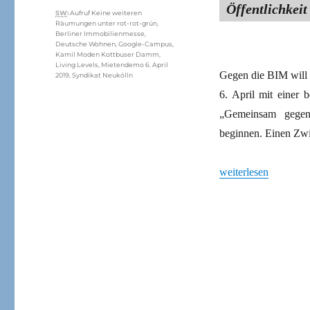
Öffentlichkeit
Schlagwörter
SW
:
Aufruf Keine weiteren
Räumungen unter rot-rot-grün
,
Berliner Immobilienmesse
,
Deutsche Wohnen
,
Google-Campus
,
Kamil Moden Kottbuser Damm
,
Living Levels
,
Mietendemo 6. April
Gegen die BIM will 
2019
,
Syndikat Neukölln
6. April mit einer 
„Gemeinsam gegen
beginnen. Einen Zwi
„Am 6. April auf di
weiterlesen