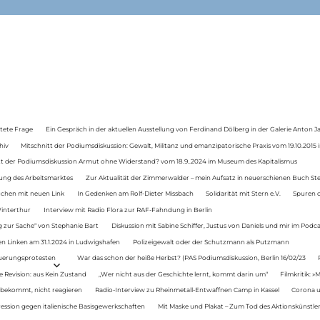
tete Frage
Ein Gespräch in der aktuellen Ausstellung von Ferdinand Dölberg in der Galerie Anton J
hiv
Mitschnitt der Podiumsdiskussion: Gewalt, Militanz und emanzipatorische Praxis vom 19.10.2015 i
tt der Podiumsdiskussion Armut ohne Widerstand? vom 18.9..2024 im Museum des Kapitalismus
ung des Arbeitsmarktes
Zur Aktualität der Zimmerwalder – mein Aufsatz in neuerschienen Buch St
auchen mit neuen Link
In Gedenken am Rolf-Dieter Missbach
Solidarität mit Stern e.V.
Spuren d
Winterthur
Interview mit Radio Flora zur RAF-Fahndung in Berlin
 zur Sache“ von Stephanie Bart
Diskussion mit Sabine Schiffer, Justus von Daniels und mir im Podc
n Linken am 31.1.2024 in Ludwigshafen
Polizeigewalt oder der Schutzmann als Putzmann
Teuerungsprotesten
War das schon der heiße Herbst? (PAS Podiumsdiskussion, Berlin 16/02/23
e Revision: aus Kein Zustand
„Wer nicht aus der Geschichte lernt, kommt darin um“
Filmkritik: »
 bekommt, nicht reagieren
Radio-Interview zu Rheinmetall-Entwaffnen Camp in Kassel
Corona u
ression gegen italienische Basisgewerkschaften
Mit Maske und Plakat – Zum Tod des Aktionskünstler