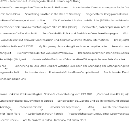
g 2021. – Rezension auf Homepage der Rosa-Luxemburg-Stiftung
Baden-Württembergischen Theater Tagen in Heilbronn
Aus Anlass der Durchsuchung von Radio Drey
 mit Radio Flora
Something is rotten in the state of Germany
Eingebetteter Kriegsjournalismus
im Raum Osthessen jetzt auch online
Die Krise in der Ukraine und die Linke (PAS Podiumsdiskussio
ferate der Diskussionsveranstaltung am 30.6. im Baiz (Berlin)
Gelbwesten, Polizeirepression, Anti-V
 von unten? – Ein Mitschnitt
ZeroCovid – Rückblick und Ausblick auf eine linke Kampagne
Woh
 vom 13.12.2021 mit dem Arzt Andreas Klein und Andreas Wulf von Medico International
Kritik(un)fä
rl-Heinz Roth am 24.1.2022
My Body – my choice: das gilt auch in der Impfdebatte
Rezension von
fähigkeit
Buchhinweis in der taz von Jonas Wahmkow
Rezension auf kritisch lesen.de: Bewähru
e Kritik(un)fähigkeit
Hinweis auf das Buch im ND Immer diese Widersprüche von Felix Klopotek
en-ND
Erinnerung an Lara Melin und ihre wichtige Rolle nach der Gründung der Gefangenengewe
nengewerkschaft
Radio-Interview zu Rheinmetall-Entwaffnen Camp in Kassel
Aus Anlass der Durc
auchen mit neuen Link
orona und linke Kritik(un)fähigkeit. Online-Buchvorstellung vom 23.11.2021
„Corona & linke Kritik(un)
: Karawane indischer Bauer*innen in Europa
Sonderseiten zu…Corona und die linke Kritik(un)Fähigkeit
beiträge
Interviews mit mir
Im Visier der Repression
Meta
Livetalk über Fakene
für Radio Flora
In Gedenken an Harun Farocki
Presseberichterstattung zu einer Gegenveransta
. »Schwurbelei«
Antifa-Prozess in Fulda – Interview mit Radio Flora