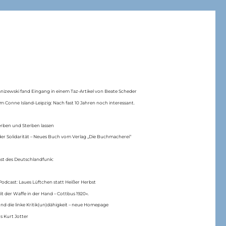
anizewski fand Eingang in einem Taz-Artikel von Beate Scheder
m Conne Island-Leipzig: Nach fast 10 Jahren noch interessant.
erben und Sterben lassen
er Solidarität – Neues Buch vom Verlag „Die Buchmacherei“
ast des Deutschlandfunk:
Podcast: Laues Lüftchen statt Heißer Herbst
Mit der Waffe in der Hand – Cottbus 1920«.
nd die linke Kritik(un)dähigkeit – neue Homepage
s Kurt Jotter