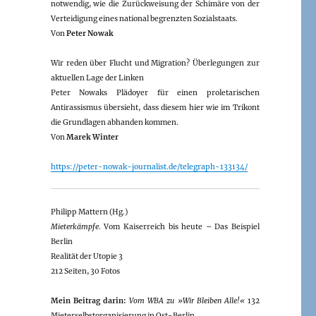
notwendig, wie die Zurückweisung der Schimäre von der
Verteidigung eines national begrenzten Sozialstaats.
Von
Peter Nowak
Wir reden über Flucht und Migration? Überlegungen zur
aktuellen Lage der Linken
Peter Nowaks Plädoyer für einen proletarischen
Antirassismus übersieht, dass diesem hier wie im Trikont
die Grundlagen abhanden kommen.
Von
Marek Winter
https://peter-nowak-journalist.de/telegraph-133134/
Philipp Mattern (Hg.)
Mieterkämpfe
. Vom Kaiserreich bis heute – Das Beispiel
Berlin
Realität der Utopie 3
212 Seiten, 30 Fotos
Mein Beitrag darin:
Vom WBA zu »Wir Bleiben Alle!«
132
Mieterselbstorganisierung in Ost-Berlin