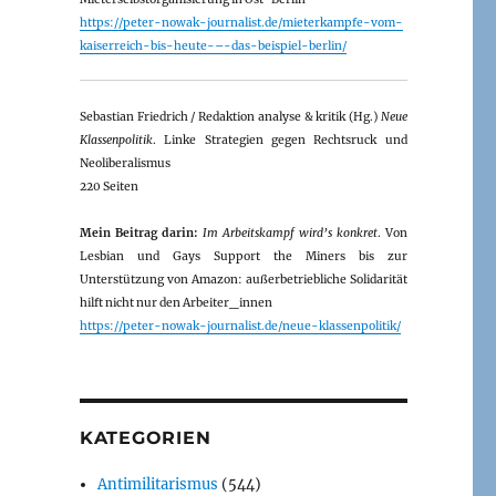
https://peter-nowak-journalist.de/mieterkampfe-vom-
kaiserreich-bis-heute-–-das-beispiel-berlin/
Sebastian Friedrich / Redaktion analyse & kritik (Hg.)
Neue
Klassenpolitik
. Linke Strategien gegen Rechtsruck und
Neoliberalismus
220 Seiten
Mein Beitrag darin:
Im Arbeitskampf wird’s konkret
. Von
Lesbian und Gays Support the Miners bis zur
Unterstützung von Amazon: außerbetriebliche Solidarität
hilft nicht nur den Arbeiter_innen
https://peter-nowak-journalist.de/neue-klassenpolitik/
KATEGORIEN
Antimilitarismus
(544)