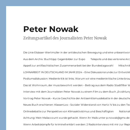
Peter Nowak
Zeitungsartikel des Journalisten Peter Nowak
Die Linie Elsässer-Wertmüller in der antideutschen Bewegung und eine unbeantwor
Aus dem Archiv: Buchtipp: Gegenbilder zur Expo
Telepolis und das verlorene Arc
Appell zur antifaschistischen Zusammenarbeit bei der Bundestagswahl
Mitschni
LOHNARBEIT IN DEUTSCHLAND IM JAHR 2024 – Eine Diskussionsrunde zur Entwickl
Podiumsdiskussion: Medienkritik ist links. Warum wir eine medienkritische Linke br
Das ist Wohnraum, der muss bewohnt werden – Beitrag aus dem Radio Stadtfilter 
Interview mit dem Journalisten Peter Nowak zu einem Film zu dem Buch „Erzählung
Vortrag Peter Nowak – Kurze Geschichte der Antisemitismusdebatte in der deutsche
Neues Buch erschienen: KlassenLos – Sozialer Widerstand von Hartz IV bis zu den 
Onlinedebatte zur Perspektive von Klimaaktivistmus und Beschäftigten
National
Achtung: Mein Mailaccount wurde gehackt. Wenn ihr Mails unter p.nowak@gmx.de
Wenn Arbeitskämpfe für kriminell erklärt werden: 2 Radiointerviews mit mir zur Rep