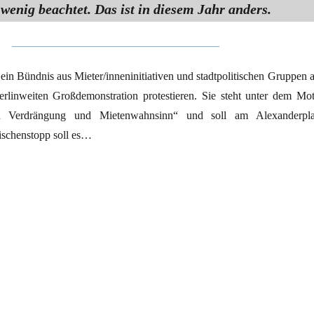
 wenig beachtet. Das ist in diesem Jahr anders.
ein Bündnis aus Mieter/inneninitiativen und stadtpolitischen Gruppen 
berlinweiten Großdemonstration protestieren. Sie steht unter dem Mot
 Verdrängung und Mietenwahnsinn“ und soll am Alexanderpla
schenstopp soll es…
e Straße gegen Mietenwahn“