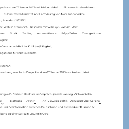
eckland am 17.Januar 2023– wir bleiben dabei:
Ein neues Strafverfahren:
Fuldaer Verhältnisse: 13. April: 4 Todestag von Matiul­lah Jabarkhel
n, Frankfurt 19/03/22)
ax, Wahl in Frankreich – Gespräch mit Willi Hajek vom 28. März
nen
Streik
Zahltag
Antisemitismus
F-Typ-Zellen
Zwangsräumen
higkeit
 Corona und die linke Kritik(un)Fähigkeit,
ngsprobe für linke Solidarität
rkschaft
hsuchung von Radio Dreyeckland am 17.Januar 2023– wir bleiben dabei:
 fähigkeit“- Gerhard Hanloser im Gespräch- jenseits von sog. »Schwurbelei«
).
Startseite
Archiv
AKTUELL: Biopolitik – Diskussion über Corona
ws und Desinformation zwischen Deutschland und Russland auf Russland.tv
ltung zu einer Sarrazin-Lesung in Gera