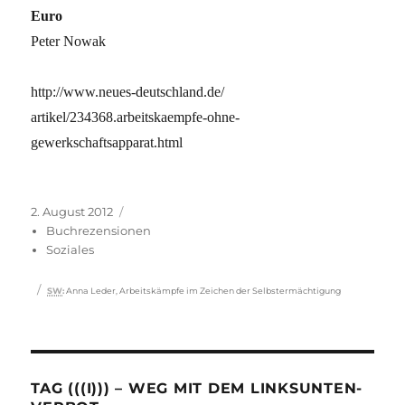
Euro
Peter Nowak
http://www.neues-deutschland.de/
artikel/234368.arbeitskaempfe-ohne-
gewerkschaftsapparat.html
Veröffentlicht
Kategorien
2. August 2012
am
Buchrezensionen
Soziales
Schlagwörter
SW
:
Anna Leder
,
Arbeitskämpfe im Zeichen der Selbstermächtigung
TAG (((I))) – WEG MIT DEM LINKSUNTEN-