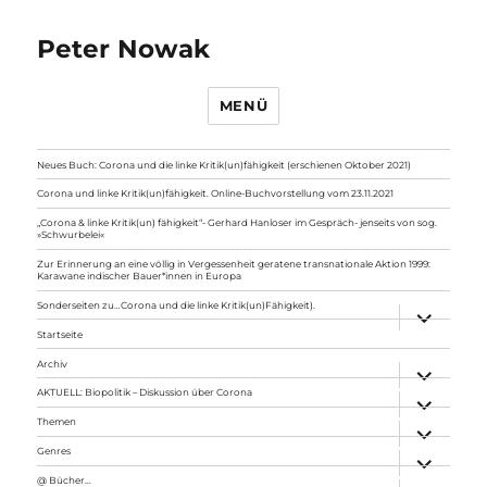
Peter Nowak
MENÜ
Neues Buch: Corona und die linke Kritik(un)fähigkeit (erschienen Oktober 2021)
Corona und linke Kritik(un)fähigkeit. Online-Buchvorstellung vom 23.11.2021
„Corona & linke Kritik(un) fähigkeit“- Gerhard Hanloser im Gespräch- jenseits von sog.
»Schwurbelei«
Zur Erinnerung an eine völlig in Vergessenheit geratene transnationale Aktion 1999:
Karawane indischer Bauer*innen in Europa
Sonderseiten zu…Corona und die linke Kritik(un)Fähigkeit).
Unterme
anzeigen
Startseite
Archiv
Unterme
anzeigen
AKTUELL: Biopolitik – Diskussion über Corona
Unterme
anzeigen
Themen
Unterme
anzeigen
Genres
Unterme
anzeigen
@ Bücher…
Unterme