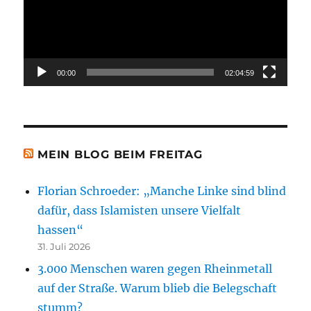
00:00
02:04:59
MEIN BLOG BEIM FREITAG
Florian Schroeder: „Manche Linke sind blind
dafür, dass Islamisten unsere Vielfalt
hassen“
31. Juli 2026
3.000 Menschen waren gegen Rheinmetall
auf der Straße. Warum blieb die Belegschaft
stumm?