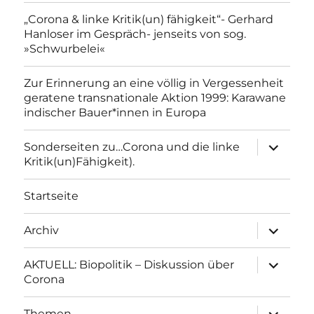
„Corona & linke Kritik(un) fähigkeit“- Gerhard
Hanloser im Gespräch- jenseits von sog.
»Schwurbelei«
Zur Erinnerung an eine völlig in Vergessenheit
geratene transnationale Aktion 1999: Karawane
indischer Bauer*innen in Europa
Unterme
Sonderseiten zu…Corona und die linke
anzeigen
Kritik(un)Fähigkeit).
Startseite
Unterme
Archiv
anzeigen
Unterme
AKTUELL: Biopolitik – Diskussion über
anzeigen
Corona
Unterme
Themen