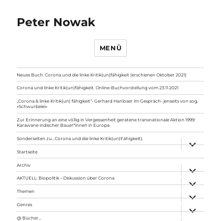
Peter Nowak
MENÜ
Neues Buch: Corona und die linke Kritik(un)fähigkeit (erschienen Oktober 2021)
Corona und linke Kritik(un)fähigkeit. Online-Buchvorstellung vom 23.11.2021
„Corona & linke Kritik(un) fähigkeit“- Gerhard Hanloser im Gespräch- jenseits von sog.
»Schwurbelei«
Zur Erinnerung an eine völlig in Vergessenheit geratene transnationale Aktion 1999:
Karawane indischer Bauer*innen in Europa
Sonderseiten zu…Corona und die linke Kritik(un)Fähigkeit).
Unterme
anzeigen
Startseite
Archiv
Unterme
anzeigen
AKTUELL: Biopolitik – Diskussion über Corona
Unterme
anzeigen
Themen
Unterme
anzeigen
Genres
Unterme
anzeigen
@ Bücher…
Unterme