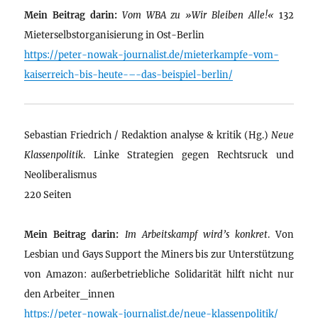
Mein Beitrag darin:
Vom WBA zu »Wir Bleiben Alle!«
132
Mieterselbstorganisierung in Ost-Berlin
https://peter-nowak-journalist.de/mieterkampfe-vom-
kaiserreich-bis-heute-–-das-beispiel-berlin/
Sebastian Friedrich / Redaktion analyse & kritik (Hg.)
Neue
Klassenpolitik
. Linke Strategien gegen Rechtsruck und
Neoliberalismus
220 Seiten
Mein Beitrag darin:
Im Arbeitskampf wird’s konkret
. Von
Lesbian und Gays Support the Miners bis zur Unterstützung
von Amazon: außerbetriebliche Solidarität hilft nicht nur
den Arbeiter_innen
https://peter-nowak-journalist.de/neue-klassenpolitik/