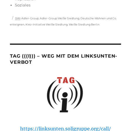
Soziales
Schlagwörter
SW
:
Adler-Group
,
Adler-Group Weiße Siedlung
,
Deutsche Wohnen und Co.
enteignen
,
Kiez-Initiative Weiße Siedlung
,
Weiße Siedlung Berlin
TAG (((I))) – WEG MIT DEM LINKSUNTEN-
VERBOT
https://linksunten.soligruppe.org/call/