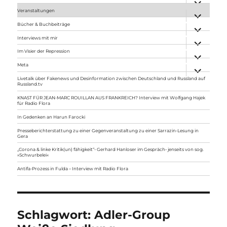
anzeigen
Veranstaltungen
Unterme
anzeigen
Bücher & Buchbeiträge
Unterme
anzeigen
Interviews mit mir
Unterme
anzeigen
Im Visier der Repression
Unterme
anzeigen
Meta
Unterme
anzeigen
Livetalk über Fakenews und Desinformation zwischen Deutschland und Russland auf
Russland.tv
KNAST FÜR JEAN-MARC ROUILLAN AUS FRANKREICH? Interview mit Wolfgang Hajek
für Radio Flora
In Gedenken an Harun Farocki
Presseberichterstattung zu einer Gegenveranstaltung zu einer Sarrazin-Lesung in
Gera
„Corona & linke Kritik(un) fähigkeit“- Gerhard Hanloser im Gespräch- jenseits von sog.
»Schwurbelei«
Antifa-Prozess in Fulda – Interview mit Radio Flora
Schlagwort:
Adler-Group