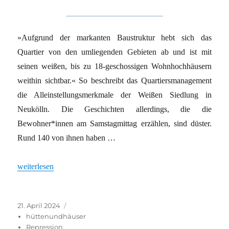
»Aufgrund der markanten Baustruktur hebt sich das
Quartier von den umliegenden Gebieten ab und ist mit
seinen weißen, bis zu 18-geschossigen Wohnhochhäusern
weithin sichtbar.« So beschreibt das Quartiersmanagement
die Alleinstellungsmerkmale der Weißen Siedlung in
Neukölln. Die Geschichten allerdings, die die
Bewohner*innen am Samstagmittag erzählen, sind düster.
Rund 140 von ihnen haben …
„Berlin Neukölln: Weiße Siedlung wehrt sich gegen Adler-Grupp
weiterlesen
Veröffentlicht
Kategorien
21. April 2024
am
hüttenundhäuser
Repression