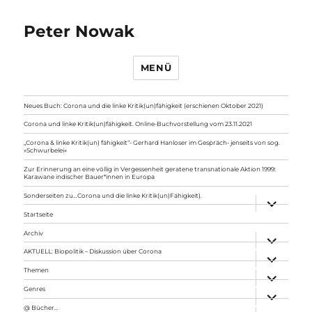
Peter Nowak
MENÜ
Neues Buch: Corona und die linke Kritik(un)fähigkeit (erschienen Oktober 2021)
Corona und linke Kritik(un)fähigkeit. Online-Buchvorstellung vom 23.11.2021
„Corona & linke Kritik(un) fähigkeit“- Gerhard Hanloser im Gespräch- jenseits von sog.
»Schwurbelei«
Zur Erinnerung an eine völlig in Vergessenheit geratene transnationale Aktion 1999:
Karawane indischer Bauer*innen in Europa
Sonderseiten zu…Corona und die linke Kritik(un)Fähigkeit).
Unterme
anzeigen
Startseite
Archiv
Unterme
anzeigen
AKTUELL: Biopolitik – Diskussion über Corona
Unterme
anzeigen
Themen
Unterme
anzeigen
Genres
Unterme
anzeigen
@ Bücher…
Unterme