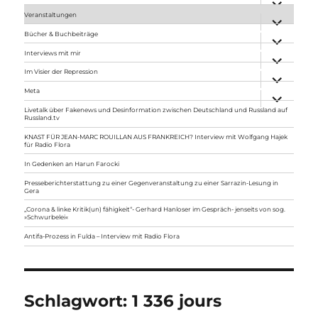
anzeigen
Veranstaltungen
Unterme
anzeigen
Bücher & Buchbeiträge
Unterme
anzeigen
Interviews mit mir
Unterme
anzeigen
Im Visier der Repression
Unterme
anzeigen
Meta
Unterme
anzeigen
Livetalk über Fakenews und Desinformation zwischen Deutschland und Russland auf
Russland.tv
KNAST FÜR JEAN-MARC ROUILLAN AUS FRANKREICH? Interview mit Wolfgang Hajek
für Radio Flora
In Gedenken an Harun Farocki
Presseberichterstattung zu einer Gegenveranstaltung zu einer Sarrazin-Lesung in
Gera
„Corona & linke Kritik(un) fähigkeit“- Gerhard Hanloser im Gespräch- jenseits von sog.
»Schwurbelei«
Antifa-Prozess in Fulda – Interview mit Radio Flora
Schlagwort:
1 336 jours