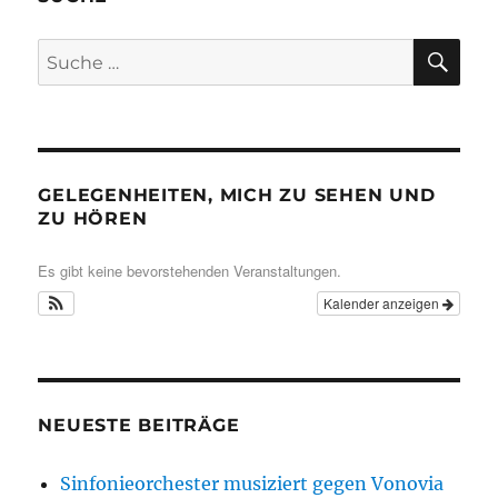
SU
Suche
nach:
GELEGENHEITEN, MICH ZU SEHEN UND
ZU HÖREN
Es gibt keine bevorstehenden Veranstaltungen.
Kalender anzeigen
NEUESTE BEITRÄGE
Sinfonieorchester musiziert gegen Vonovia