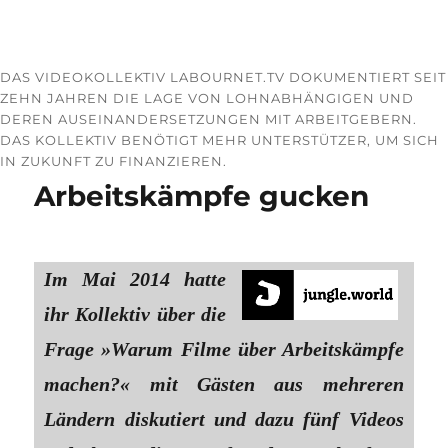
DAS VIDEOKOLLEKTIV LABOURNET.TV DOKUMENTIERT SEIT
ZEHN JAHREN DIE LAGE VON LOHNABHÄNGIGEN UND
DEREN AUSEINANDERSETZUNGEN MIT ARBEITGEBERN.
DAS KOLLEKTIV BENÖTIGT MEHR UNTERSTÜTZER, UM SICH
IN ZUKUNFT ZU FINANZIEREN.
Arbeitskämpfe gucken
Im Mai 2014 hatte
ihr Kollektiv über die
Frage »Warum Filme über Arbeitskämpfe
machen?« mit Gästen aus mehreren
Ländern diskutiert und dazu fünf Videos