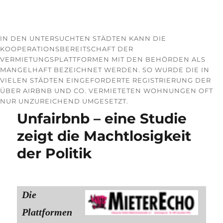
IN DEN UNTERSUCHTEN STÄDTEN KANN DIE
KOOPERATIONSBEREITSCHAFT DER
VERMIETUNGSPLATTFORMEN MIT DEN BEHÖRDEN ALS
MANGELHAFT BEZEICHNET WERDEN. SO WURDE DIE IN
VIELEN STÄDTEN EINGEFORDERTE REGISTRIERUNG DER
ÜBER AIRBNB UND CO. VERMIETETEN WOHNUNGEN OFT
NUR UNZUREICHEND UMGESETZT.
Unfairbnb – eine Studie
zeigt die Machtlosigkeit
der Politik
Die
Plattformen