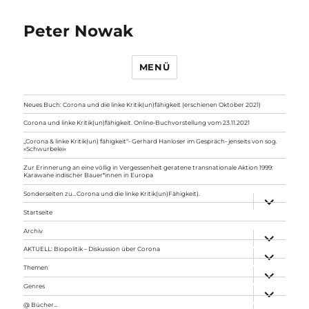
Peter Nowak
MENÜ
Neues Buch: Corona und die linke Kritik(un)fähigkeit (erschienen Oktober 2021)
Corona und linke Kritik(un)fähigkeit. Online-Buchvorstellung vom 23.11.2021
„Corona & linke Kritik(un) fähigkeit“- Gerhard Hanloser im Gespräch- jenseits von sog.
»Schwurbelei«
Zur Erinnerung an eine völlig in Vergessenheit geratene transnationale Aktion 1999:
Karawane indischer Bauer*innen in Europa
Sonderseiten zu…Corona und die linke Kritik(un)Fähigkeit).
Unterme
anzeigen
Startseite
Archiv
Unterme
anzeigen
AKTUELL: Biopolitik – Diskussion über Corona
Unterme
anzeigen
Themen
Unterme
anzeigen
Genres
Unterme
anzeigen
@ Bücher…
Unterme