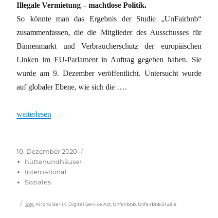
Illegale Vermietung – machtlose Politik.
So könnte man das Ergebnis der Studie „UnFairbnb“
zusammenfassen, die die Mitglieder des Ausschusses für
Binnenmarkt und Verbraucherschutz der europäischen
Linken im EU-Parlament in Auftrag gegeben haben. Sie
wurde am 9. Dezember veröffentlicht. Untersucht wurde
auf globaler Ebene, wie sich die ….
„Unfairbnb – eine Studie zeigt die Machtlosigkeit der Politik“
weiterlesen
Veröffentlicht
Kategorien
10. Dezember 2020
am
hüttenundhäuser
International
Soziales
Schlagwörter
SW
:
Airbnb Berlin
,
Digital Service Act
,
Unfairbnb
,
Unfairbnb Studie