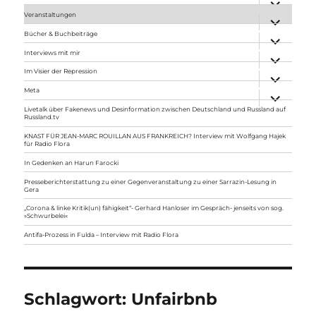
anzeigen
Veranstaltungen
Unterme
anzeigen
Bücher & Buchbeiträge
Unterme
anzeigen
Interviews mit mir
Unterme
anzeigen
Im Visier der Repression
Unterme
anzeigen
Meta
Unterme
anzeigen
Livetalk über Fakenews und Desinformation zwischen Deutschland und Russland auf
Russland.tv
KNAST FÜR JEAN-MARC ROUILLAN AUS FRANKREICH? Interview mit Wolfgang Hajek
für Radio Flora
In Gedenken an Harun Farocki
Presseberichterstattung zu einer Gegenveranstaltung zu einer Sarrazin-Lesung in
Gera
„Corona & linke Kritik(un) fähigkeit“- Gerhard Hanloser im Gespräch- jenseits von sog.
»Schwurbelei«
Antifa-Prozess in Fulda – Interview mit Radio Flora
Schlagwort:
Unfairbnb