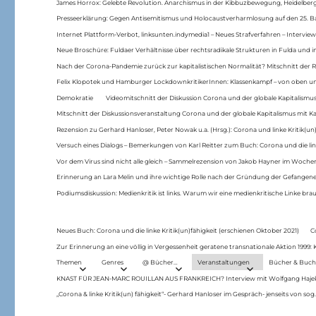
James Horrox: Gelebte Revolution. Anarchismus in der Kibbuzbewegung, Heidelber
Presseerklärung: Gegen Antisemitismus und Holocaustverharmlosung auf den 25. 
Internet Plattform-Verbot, linksunten.indymedia1 – Neues Strafverfahren – Interview
Neue Broschüre: Fuldaer Verhältnisse über rechtsradikale Strukturen in Fulda und 
Nach der Corona-Pandemie zurück zur kapitalistischen Normalität? Mitschnitt der Re
Felix Klopotek und Hamburger LockdownkritikerInnen: Klassenkampf – von oben und
Demokratie
Videomitschnitt der Diskussion Corona und der globale Kapitalismus
Mitschnitt der Diskussionsveranstaltung Corona und der globale Kapitalismus mit Ka
Rezension zu Gerhard Hanloser, Peter Nowak u.a. (Hrsg.): Corona und linke Kritik(un)
Versuch eines Dialogs – Bemerkungen von Karl Reitter zum Buch: Corona und die link
Vor dem Virus sind nicht alle gleich – Sammelrezension von Jakob Hayner im Woch
Erinnerung an Lara Melin und ihre wichtige Rolle nach der Gründung der Gefange
Podiumsdiskussion: Medienkritik ist links. Warum wir eine medienkritische Linke br
Neues Buch: Corona und die linke Kritik(un)fähigkeit (erschienen Oktober 2021)
C
Zur Erinnerung an eine völlig in Vergessenheit geratene transnationale Aktion 1999
Themen
Genres
@ Bücher…
Veranstaltungen
Bücher & Buch
KNAST FÜR JEAN-MARC ROUILLAN AUS FRANKREICH? Interview mit Wolfgang Hajek 
„Corona & linke Kritik(un) fähigkeit“- Gerhard Hanloser im Gespräch- jenseits von sog