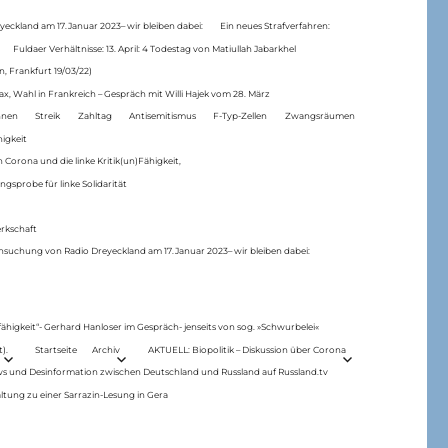
eckland am 17.Januar 2023– wir bleiben dabei:
Ein neues Strafverfahren:
Fuldaer Verhältnisse: 13. April: 4 Todestag von Matiul­lah Jabarkhel
n, Frankfurt 19/03/22)
ax, Wahl in Frankreich – Gespräch mit Willi Hajek vom 28. März
nen
Streik
Zahltag
Antisemitismus
F-Typ-Zellen
Zwangsräumen
higkeit
 Corona und die linke Kritik(un)Fähigkeit,
ngsprobe für linke Solidarität
rkschaft
hsuchung von Radio Dreyeckland am 17.Januar 2023– wir bleiben dabei:
 fähigkeit“- Gerhard Hanloser im Gespräch- jenseits von sog. »Schwurbelei«
).
Startseite
Archiv
AKTUELL: Biopolitik – Diskussion über Corona
ws und Desinformation zwischen Deutschland und Russland auf Russland.tv
ltung zu einer Sarrazin-Lesung in Gera