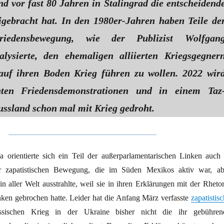
nd vor fast 80 Jahren in Stalingrad die entscheidend
igebracht hat. In den 1980er-Jahren haben Teile de
riedensbewegung, wie der Publizist Wolfgan
lysierte, den ehemaligen alliierten Kriegsgegner
auf ihren Boden Krieg führen zu wollen. 2022 wir
ten Friedensdemonstrationen und in einem Taz
sland schon mal mit Krieg gedroht.
a orientierte sich ein Teil der außerparlamentarischen Linken auch 
r zapatistischen Bewegung, die im Süden Mexikos aktiv war, ab
in aller Welt ausstrahlte, weil sie in ihren Erklärungen mit der Rhetor
inken gebrochen hatte. Leider hat die Anfang März verfasste
zapatistis
ischen Krieg in der Ukraine bisher nicht die ihr gebühren