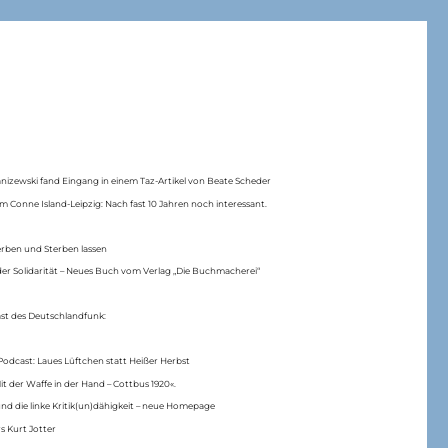
anizewski fand Eingang in einem Taz-Artikel von Beate Scheder
m Conne Island-Leipzig: Nach fast 10 Jahren noch interessant.
erben und Sterben lassen
er Solidarität – Neues Buch vom Verlag „Die Buchmacherei“
ast des Deutschlandfunk:
Podcast: Laues Lüftchen statt Heißer Herbst
Mit der Waffe in der Hand – Cottbus 1920«.
nd die linke Kritik(un)dähigkeit – neue Homepage
s Kurt Jotter