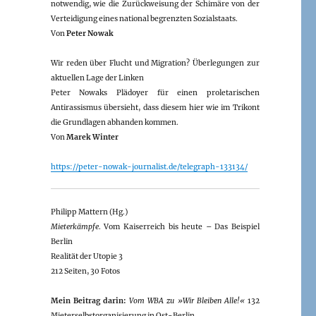
notwendig, wie die Zurückweisung der Schimäre von der
Verteidigung eines national begrenzten Sozialstaats.
Von
Peter Nowak
Wir reden über Flucht und Migration? Überlegungen zur
aktuellen Lage der Linken
Peter Nowaks Plädoyer für einen proletarischen
Antirassismus übersieht, dass diesem hier wie im Trikont
die Grundlagen abhanden kommen.
Von
Marek Winter
https://peter-nowak-journalist.de/telegraph-133134/
Philipp Mattern (Hg.)
Mieterkämpfe
. Vom Kaiserreich bis heute – Das Beispiel
Berlin
Realität der Utopie 3
212 Seiten, 30 Fotos
Mein Beitrag darin:
Vom WBA zu »Wir Bleiben Alle!«
132
Mieterselbstorganisierung in Ost-Berlin