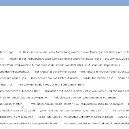
tete Frage
Ein Gespräch in der aktuellen Ausstellung von Ferdinand Dölberg in der Galerie Anton J
hiv
Mitschnitt der Podiumsdiskussion: Gewalt, Militanz und emanzipatorische Praxis vom 19.10.2015 i
tt der Podiumsdiskussion Armut ohne Widerstand? vom 18.9..2024 im Museum des Kapitalismus
ung des Arbeitsmarktes
Zur Aktualität der Zimmerwalder – mein Aufsatz in neuerschienen Buch St
auchen mit neuen Link
In Gedenken am Rolf-Dieter Missbach
Solidarität mit Stern e.V.
Spuren d
Winterthur
Interview mit Radio Flora zur RAF-Fahndung in Berlin
 zur Sache“ von Stephanie Bart
Diskussion mit Sabine Schiffer, Justus von Daniels und mir im Podc
n Linken am 31.1.2024 in Ludwigshafen
Polizeigewalt oder der Schutzmann als Putzmann
Teuerungsprotesten
War das schon der heiße Herbst? (PAS Podiumsdiskussion, Berlin 16/02/23
e Revision: aus Kein Zustand
„Wer nicht aus der Geschichte lernt, kommt darin um“
Filmkritik: »
 bekommt, nicht reagieren
Radio-Interview zu Rheinmetall-Entwaffnen Camp in Kassel
Corona u
ression gegen italienische Basisgewerkschaften
Mit Maske und Plakat – Zum Tod des Aktionskünstler