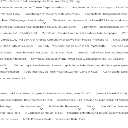
g 2021. – Rezension auf Homepage der Rosa-Luxemburg-Stiftung
Baden-Württembergischen Theater Tagen in Heilbronn
Aus Anlass der Durchsuchung von Radio Drey
 mit Radio Flora
Something is rotten in the state of Germany
Eingebetteter Kriegsjournalismus
im Raum Osthessen jetzt auch online
Die Krise in der Ukraine und die Linke (PAS Podiumsdiskussio
ferate der Diskussionsveranstaltung am 30.6. im Baiz (Berlin)
Gelbwesten, Polizeirepression, Anti-V
 von unten? – Ein Mitschnitt
ZeroCovid – Rückblick und Ausblick auf eine linke Kampagne
Woh
 vom 13.12.2021 mit dem Arzt Andreas Klein und Andreas Wulf von Medico International
Kritik(un)fä
rl-Heinz Roth am 24.1.2022
My Body – my choice: das gilt auch in der Impfdebatte
Rezension von
fähigkeit
Buchhinweis in der taz von Jonas Wahmkow
Rezension auf kritisch lesen.de: Bewähru
e Kritik(un)fähigkeit
Hinweis auf das Buch im ND Immer diese Widersprüche von Felix Klopotek
en-ND
Erinnerung an Lara Melin und ihre wichtige Rolle nach der Gründung der Gefangenengewe
nengewerkschaft
Radio-Interview zu Rheinmetall-Entwaffnen Camp in Kassel
Aus Anlass der Durc
auchen mit neuen Link
orona und linke Kritik(un)fähigkeit. Online-Buchvorstellung vom 23.11.2021
„Corona & linke Kritik(un)
: Karawane indischer Bauer*innen in Europa
Sonderseiten zu…Corona und die linke Kritik(un)Fähigkeit
beiträge
Interviews mit mir
Im Visier der Repression
Meta
Livetalk über Fakene
für Radio Flora
In Gedenken an Harun Farocki
Presseberichterstattung zu einer Gegenveransta
. »Schwurbelei«
Antifa-Prozess in Fulda – Interview mit Radio Flora