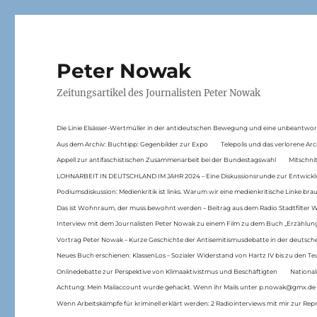
Peter Nowak
Zeitungsartikel des Journalisten Peter Nowak
Die Linie Elsässer-Wertmüller in der antideutschen Bewegung und eine unbeantwor
Aus dem Archiv: Buchtipp: Gegenbilder zur Expo
Telepolis und das verlorene Arc
Appell zur antifaschistischen Zusammenarbeit bei der Bundestagswahl
Mitschni
LOHNARBEIT IN DEUTSCHLAND IM JAHR 2024 – Eine Diskussionsrunde zur Entwickl
Podiumsdiskussion: Medienkritik ist links. Warum wir eine medienkritische Linke br
Das ist Wohnraum, der muss bewohnt werden – Beitrag aus dem Radio Stadtfilter 
Interview mit dem Journalisten Peter Nowak zu einem Film zu dem Buch „Erzählung
Vortrag Peter Nowak – Kurze Geschichte der Antisemitismusdebatte in der deutsche
Neues Buch erschienen: KlassenLos – Sozialer Widerstand von Hartz IV bis zu den 
Onlinedebatte zur Perspektive von Klimaaktivistmus und Beschäftigten
National
Achtung: Mein Mailaccount wurde gehackt. Wenn ihr Mails unter p.nowak@gmx.de
Wenn Arbeitskämpfe für kriminell erklärt werden: 2 Radiointerviews mit mir zur Rep