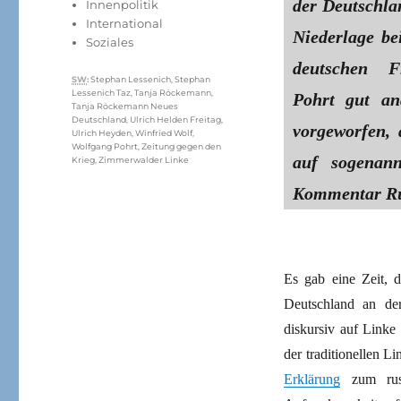
der Deutschla
Innenpolitik
International
Niederlage be
Soziales
deutschen F
Schlagwörter
SW
:
Stephan Lessenich
,
Stephan
Lessenich Taz
,
Tanja Röckemann
,
Pohrt gut ana
Tanja Röckemann Neues
Deutschland
,
Ulrich Helden Freitag
,
vorgeworfen, 
Ulrich Heyden
,
Winfried Wolf
,
Wolfgang Pohrt
,
Zeitung gegen den
auf sogenann
Krieg
,
Zimmerwalder Linke
Kommentar Rus
Es gab eine Zeit, d
Deutschland an de
diskursiv auf Linke 
der traditionellen L
Erklärung
zum russ