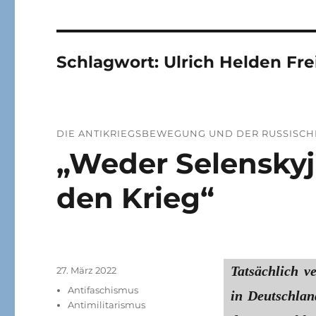
Schlagwort:
Ulrich Helden Fre
DIE ANTIKRIEGSBEWEGUNG UND DER RUSSISC
„Weder Selenskyj
den Krieg“
Tatsächlich v
Veröffentlicht
27. März 2022
am
Kategorien
Antifaschismus
in Deutschlan
Antimilitarismus