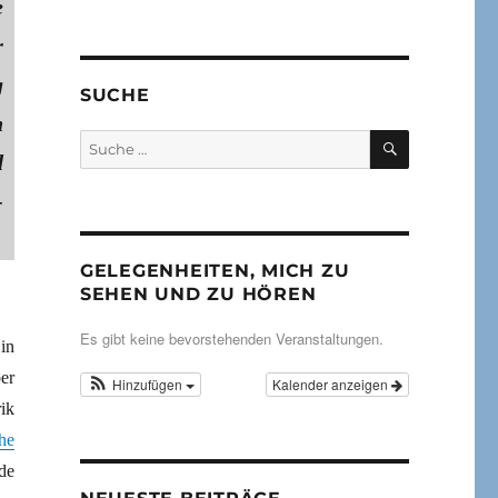
e
r
g
SUCHE
n
SUCHEN
Suche
d
nach:
-
GELEGENHEITEN, MICH ZU
SEHEN UND ZU HÖREN
Es gibt keine bevorstehenden Veranstaltungen.
in
er
Hinzufügen
Kalender anzeigen
ik
che
de