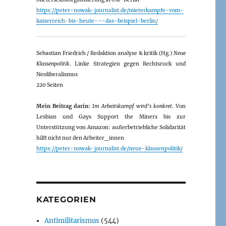
https://peter-nowak-journalist.de/mieterkampfe-vom-
kaiserreich-bis-heute-–-das-beispiel-berlin/
Sebastian Friedrich / Redaktion analyse & kritik (Hg.)
Neue
Klassenpolitik
. Linke Strategien gegen Rechtsruck und
Neoliberalismus
220 Seiten
Mein Beitrag darin:
Im Arbeitskampf wird’s konkret
. Von
Lesbian und Gays Support the Miners bis zur
Unterstützung von Amazon: außerbetriebliche Solidarität
hilft nicht nur den Arbeiter_innen
https://peter-nowak-journalist.de/neue-klassenpolitik/
KATEGORIEN
Antimilitarismus
(544)