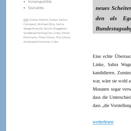
Innenpolitik
neues Scheite
Soziales
den als Ego
Schlagwörter
SW
:
Dieter Dehm
,
Dieter Dehm
Compact
,
Michael Brie
,
Sahra
Bundestagsabg
Wagenknecht
,
Sevim Dagdelen
,
Sonderparteitag Die Linke
,
Sören
Pellmann
,
Thies Gleiss
,
This Gleiss
Antikapitalistische Linke
Eine echte Überrasc
Linke, Sahra Wage
kandidieren. Zumind
war, wäre sie wohl a
Monaten sogar verwe
dass die Unterschie
dass „die Vorstellun
„Wagenknecht-Rückz
weiterlesen