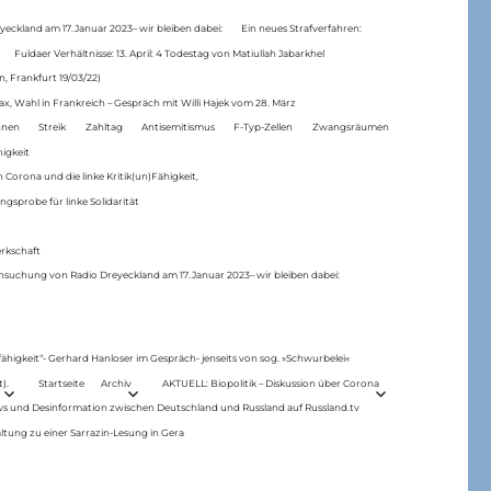
eckland am 17.Januar 2023– wir bleiben dabei:
Ein neues Strafverfahren:
Fuldaer Verhältnisse: 13. April: 4 Todestag von Matiul­lah Jabarkhel
n, Frankfurt 19/03/22)
ax, Wahl in Frankreich – Gespräch mit Willi Hajek vom 28. März
nen
Streik
Zahltag
Antisemitismus
F-Typ-Zellen
Zwangsräumen
higkeit
 Corona und die linke Kritik(un)Fähigkeit,
ngsprobe für linke Solidarität
rkschaft
hsuchung von Radio Dreyeckland am 17.Januar 2023– wir bleiben dabei:
 fähigkeit“- Gerhard Hanloser im Gespräch- jenseits von sog. »Schwurbelei«
).
Startseite
Archiv
AKTUELL: Biopolitik – Diskussion über Corona
ws und Desinformation zwischen Deutschland und Russland auf Russland.tv
ltung zu einer Sarrazin-Lesung in Gera