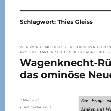
Schlagwort:
Thies Gleiss
WER WÜRDE MIT DER SOZIALKONSERVATIVEN INI
PROJEKT STARTEN? GIBT ES ÜBERHAUPT EINES 
Wagenknecht-Rüc
das ominöse Neu
Die Frage ist
Veröffentlicht
7. März 2023
am
Kategorien
Antimilitarismus
Linken mit Wa