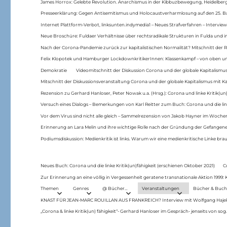
James Horrox: Gelebte Revolution. Anarchismus in der Kibbuzbewegung, Heidelber
Presseerklärung: Gegen Antisemitismus und Holocaustverharmlosung auf den 25. 
Internet Plattform-Verbot, linksunten.indymedia1 – Neues Strafverfahren – Interview
Neue Broschüre: Fuldaer Verhältnisse über rechtsradikale Strukturen in Fulda und 
Nach der Corona-Pandemie zurück zur kapitalistischen Normalität? Mitschnitt der Re
Felix Klopotek und Hamburger LockdownkritikerInnen: Klassenkampf – von oben und
Demokratie
Videomitschnitt der Diskussion Corona und der globale Kapitalismus
Mitschnitt der Diskussionsveranstaltung Corona und der globale Kapitalismus mit Ka
Rezension zu Gerhard Hanloser, Peter Nowak u.a. (Hrsg.): Corona und linke Kritik(un)
Versuch eines Dialogs – Bemerkungen von Karl Reitter zum Buch: Corona und die link
Vor dem Virus sind nicht alle gleich – Sammelrezension von Jakob Hayner im Woch
Erinnerung an Lara Melin und ihre wichtige Rolle nach der Gründung der Gefange
Podiumsdiskussion: Medienkritik ist links. Warum wir eine medienkritische Linke br
Neues Buch: Corona und die linke Kritik(un)fähigkeit (erschienen Oktober 2021)
C
Zur Erinnerung an eine völlig in Vergessenheit geratene transnationale Aktion 1999
Themen
Genres
@ Bücher…
Veranstaltungen
Bücher & Buch
KNAST FÜR JEAN-MARC ROUILLAN AUS FRANKREICH? Interview mit Wolfgang Hajek 
„Corona & linke Kritik(un) fähigkeit“- Gerhard Hanloser im Gespräch- jenseits von sog