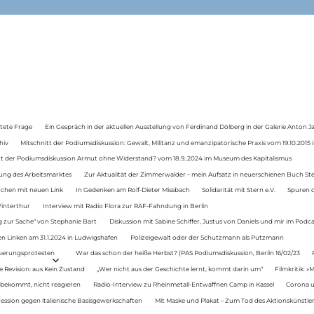
tete Frage
Ein Gespräch in der aktuellen Ausstellung von Ferdinand Dölberg in der Galerie Anton J
hiv
Mitschnitt der Podiumsdiskussion: Gewalt, Militanz und emanzipatorische Praxis vom 19.10.2015 i
tt der Podiumsdiskussion Armut ohne Widerstand? vom 18.9..2024 im Museum des Kapitalismus
ung des Arbeitsmarktes
Zur Aktualität der Zimmerwalder – mein Aufsatz in neuerschienen Buch St
auchen mit neuen Link
In Gedenken am Rolf-Dieter Missbach
Solidarität mit Stern e.V.
Spuren d
Winterthur
Interview mit Radio Flora zur RAF-Fahndung in Berlin
 zur Sache“ von Stephanie Bart
Diskussion mit Sabine Schiffer, Justus von Daniels und mir im Podc
n Linken am 31.1.2024 in Ludwigshafen
Polizeigewalt oder der Schutzmann als Putzmann
Teuerungsprotesten
War das schon der heiße Herbst? (PAS Podiumsdiskussion, Berlin 16/02/23
e Revision: aus Kein Zustand
„Wer nicht aus der Geschichte lernt, kommt darin um“
Filmkritik: »
 bekommt, nicht reagieren
Radio-Interview zu Rheinmetall-Entwaffnen Camp in Kassel
Corona u
ression gegen italienische Basisgewerkschaften
Mit Maske und Plakat – Zum Tod des Aktionskünstler