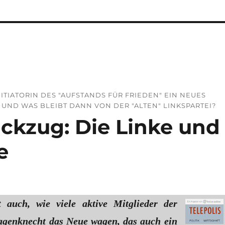
TIATORIN DES "AUFSTANDS FÜR FRIEDEN" EIN NEUES
– UND WAS BLEIBT DANN VON DER "ALTEN" LINKSPARTEI?
kzug: Die Linke und
e
 auch, wie viele aktive Mitglieder der
genknecht das Neue wagen, das auch ein