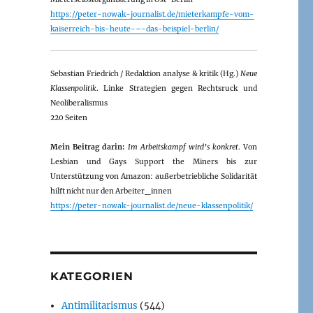
https://peter-nowak-journalist.de/mieterkampfe-vom-
kaiserreich-bis-heute-–-das-beispiel-berlin/
Sebastian Friedrich / Redaktion analyse & kritik (Hg.)
Neue
Klassenpolitik
. Linke Strategien gegen Rechtsruck und
Neoliberalismus
220 Seiten
Mein Beitrag darin:
Im Arbeitskampf wird’s konkret
. Von
Lesbian und Gays Support the Miners bis zur
Unterstützung von Amazon: außerbetriebliche Solidarität
hilft nicht nur den Arbeiter_innen
https://peter-nowak-journalist.de/neue-klassenpolitik/
KATEGORIEN
Antimilitarismus
(544)