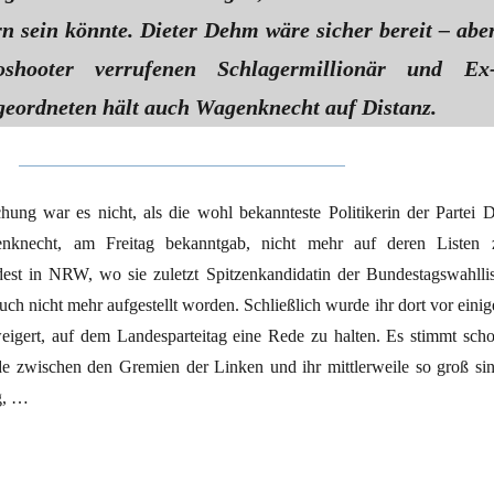
rn sein könnte. Dieter Dehm wäre sicher bereit – abe
shooter verrufenen Schlagermillionär und Ex
eordneten hält auch Wagenknecht auf Distanz.
hung war es nicht, als die wohl bekannteste Politikerin der Partei D
nknecht, am Freitag bekanntgab, nicht mehr auf deren Listen 
est in NRW, wo sie zuletzt Spitzenkandidatin der Bundestagswahllis
uch nicht mehr aufgestellt worden. Schließlich wurde ihr dort vor einig
igert, auf dem Landesparteitag eine Rede zu halten. Es stimmt scho
de zwischen den Gremien der Linken und ihr mittlerweile so groß sin
g, …
ug: Die Linke und das ominöse Neue“