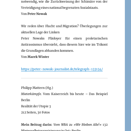
notwendig, wie die Zurückweisung der Schimäre von der
Verteidigung eines national begrenzten Sozialstaats.
Von
Peter Nowak
Wir reden über Flucht und Migration? Überlegungen zur
aktuellen Lage der Linken
Peter Nowaks Plädoyer für einen proletarischen
Antirassismus übersieht, dass diesem hier wie im Trikont
die Grundlagen abhanden kommen.
Von
Marek Winter
https://peter-nowak-journalist.de/telegraph-133134/
Philipp Mattern (Hg.)
Mieterkämpfe
. Vom Kaiserreich bis heute – Das Beispiel
Berlin
Realität der Utopie 3
212 Seiten, 30 Fotos
Mein Beitrag darin:
Vom WBA zu »Wir Bleiben Alle!«
132
Mieterselbstorganisierung in Ost-Berlin