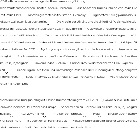
g 2021. – Rezension auf Homepage der Rosa-Luxemburg-Stiftung
Baden-Württembergischen Theater Tagen in Heilbronn
Aus Anlass der Durchsuchung von Radio Drey
 mit Radio Flora
Something is rotten in the state of Germany
Eingebetteter Kriegsjournalismus
im Raum Osthessen jetzt auch online
Die Krise in der Ukraine und die Linke (PAS Podiumsdiskussio
ferate der Diskussionsveranstaltung am 30.6. im Baiz (Berlin)
Gelbwesten, Polizeirepression, Anti-V
 von unten? – Ein Mitschnitt
ZeroCovid – Rückblick und Ausblick auf eine linke Kampagne
Woh
 vom 13.12.2021 mit dem Arzt Andreas Klein und Andreas Wulf von Medico International
Kritik(un)fä
rl-Heinz Roth am 24.1.2022
My Body – my choice: das gilt auch in der Impfdebatte
Rezension von
fähigkeit
Buchhinweis in der taz von Jonas Wahmkow
Rezension auf kritisch lesen.de: Bewähru
e Kritik(un)fähigkeit
Hinweis auf das Buch im ND Immer diese Widersprüche von Felix Klopotek
en-ND
Erinnerung an Lara Melin und ihre wichtige Rolle nach der Gründung der Gefangenengewe
nengewerkschaft
Radio-Interview zu Rheinmetall-Entwaffnen Camp in Kassel
Aus Anlass der Durc
auchen mit neuen Link
orona und linke Kritik(un)fähigkeit. Online-Buchvorstellung vom 23.11.2021
„Corona & linke Kritik(un)
: Karawane indischer Bauer*innen in Europa
Sonderseiten zu…Corona und die linke Kritik(un)Fähigkeit
beiträge
Interviews mit mir
Im Visier der Repression
Meta
Livetalk über Fakene
für Radio Flora
In Gedenken an Harun Farocki
Presseberichterstattung zu einer Gegenveransta
. »Schwurbelei«
Antifa-Prozess in Fulda – Interview mit Radio Flora