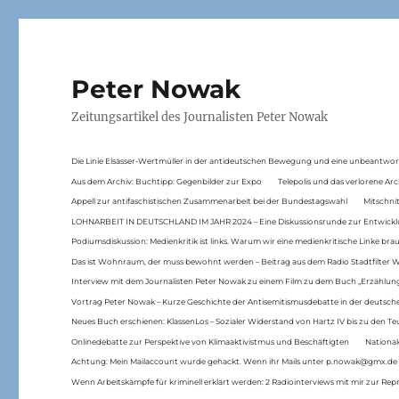
Peter Nowak
Zeitungsartikel des Journalisten Peter Nowak
Die Linie Elsässer-Wertmüller in der antideutschen Bewegung und eine unbeantwor
Aus dem Archiv: Buchtipp: Gegenbilder zur Expo
Telepolis und das verlorene Arc
Appell zur antifaschistischen Zusammenarbeit bei der Bundestagswahl
Mitschni
LOHNARBEIT IN DEUTSCHLAND IM JAHR 2024 – Eine Diskussionsrunde zur Entwickl
Podiumsdiskussion: Medienkritik ist links. Warum wir eine medienkritische Linke br
Das ist Wohnraum, der muss bewohnt werden – Beitrag aus dem Radio Stadtfilter 
Interview mit dem Journalisten Peter Nowak zu einem Film zu dem Buch „Erzählung
Vortrag Peter Nowak – Kurze Geschichte der Antisemitismusdebatte in der deutsche
Neues Buch erschienen: KlassenLos – Sozialer Widerstand von Hartz IV bis zu den 
Onlinedebatte zur Perspektive von Klimaaktivistmus und Beschäftigten
National
Achtung: Mein Mailaccount wurde gehackt. Wenn ihr Mails unter p.nowak@gmx.de
Wenn Arbeitskämpfe für kriminell erklärt werden: 2 Radiointerviews mit mir zur Rep