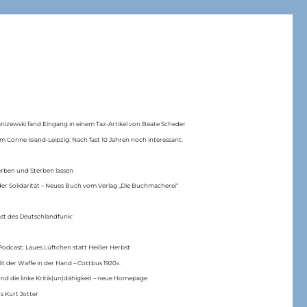
anizewski fand Eingang in einem Taz-Artikel von Beate Scheder
m Conne Island-Leipzig: Nach fast 10 Jahren noch interessant.
erben und Sterben lassen
er Solidarität – Neues Buch vom Verlag „Die Buchmacherei“
ast des Deutschlandfunk:
Podcast: Laues Lüftchen statt Heißer Herbst
Mit der Waffe in der Hand – Cottbus 1920«.
nd die linke Kritik(un)dähigkeit – neue Homepage
s Kurt Jotter