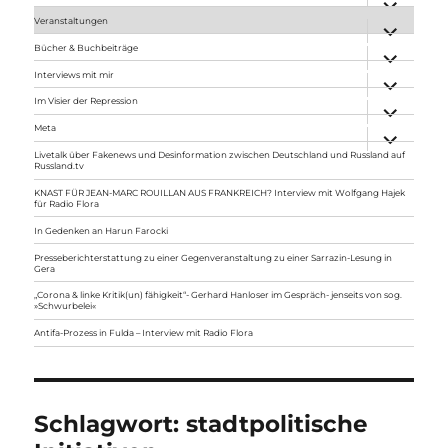
anzeigen
Veranstaltungen
Unterme
anzeigen
Bücher & Buchbeiträge
Unterme
anzeigen
Interviews mit mir
Unterme
anzeigen
Im Visier der Repression
Unterme
anzeigen
Meta
Unterme
anzeigen
Livetalk über Fakenews und Desinformation zwischen Deutschland und Russland auf
Russland.tv
KNAST FÜR JEAN-MARC ROUILLAN AUS FRANKREICH? Interview mit Wolfgang Hajek
für Radio Flora
In Gedenken an Harun Farocki
Presseberichterstattung zu einer Gegenveranstaltung zu einer Sarrazin-Lesung in
Gera
„Corona & linke Kritik(un) fähigkeit“- Gerhard Hanloser im Gespräch- jenseits von sog.
»Schwurbelei«
Antifa-Prozess in Fulda – Interview mit Radio Flora
Schlagwort:
stadtpolitische