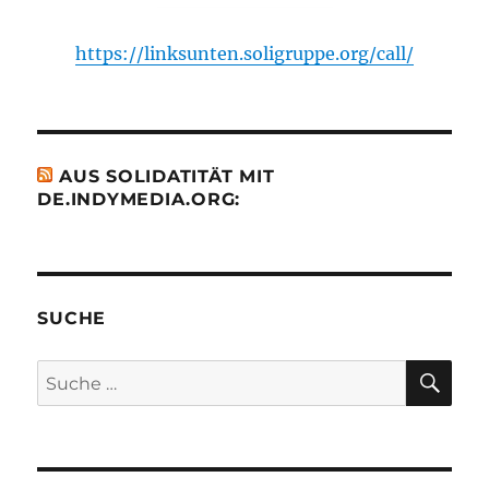
https://linksunten.soligruppe.org/call/
AUS SOLIDATITÄT MIT
DE.INDYMEDIA.ORG:
SUCHE
SU
Suche
nach: