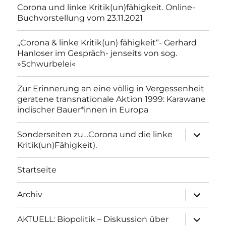
Corona und linke Kritik(un)fähigkeit. Online-
Buchvorstellung vom 23.11.2021
„Corona & linke Kritik(un) fähigkeit“- Gerhard
Hanloser im Gespräch- jenseits von sog.
»Schwurbelei«
Zur Erinnerung an eine völlig in Vergessenheit
geratene transnationale Aktion 1999: Karawane
indischer Bauer*innen in Europa
Unterme
Sonderseiten zu…Corona und die linke
anzeigen
Kritik(un)Fähigkeit).
Startseite
Unterme
Archiv
anzeigen
Unterme
AKTUELL: Biopolitik – Diskussion über
anzeigen