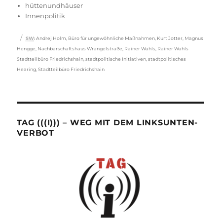
am
hüttenundhäuser
Innenpolitik
Schlagwörter
SW
:
Andrej Holm
,
Büro für ungewöhnliche Maßnahmen
,
Kurt Jotter
,
Magnus
Hengge
,
Nachbarschaftshaus Wrangelstraße
,
Rainer Wahls
,
Rainer Wahls
Stadtteilbüro Friedrichshain
,
stadtpolitische Initiativen
,
stadtpolitisches
Hearing
,
Stadtteilbüro Friedrichshain
TAG (((I))) – WEG MIT DEM LINKSUNTEN-
VERBOT