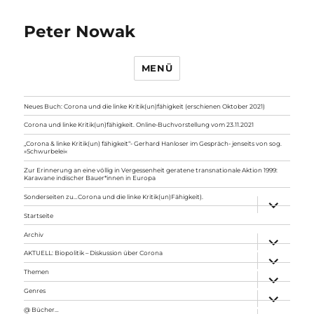
Peter Nowak
MENÜ
Neues Buch: Corona und die linke Kritik(un)fähigkeit (erschienen Oktober 2021)
Corona und linke Kritik(un)fähigkeit. Online-Buchvorstellung vom 23.11.2021
„Corona & linke Kritik(un) fähigkeit“- Gerhard Hanloser im Gespräch- jenseits von sog.
»Schwurbelei«
Zur Erinnerung an eine völlig in Vergessenheit geratene transnationale Aktion 1999:
Karawane indischer Bauer*innen in Europa
Sonderseiten zu…Corona und die linke Kritik(un)Fähigkeit).
Unterme
anzeigen
Startseite
Archiv
Unterme
anzeigen
AKTUELL: Biopolitik – Diskussion über Corona
Unterme
anzeigen
Themen
Unterme
anzeigen
Genres
Unterme
anzeigen
@ Bücher…
Unterme