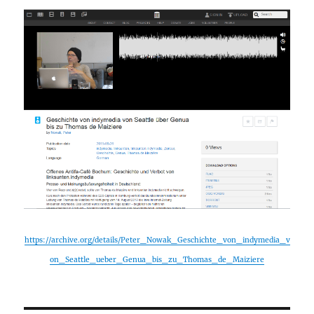
https://archive.org/details/Peter_Nowak_Geschichte_von_indymedia_v
on_Seattle_ueber_Genua_bis_zu_Thomas_de_Maiziere