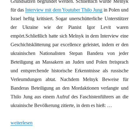
Grundsätzen begründet werden. Schließlich wurde Melnyk
für das
Interview mit dem Youtuber Thilo Jung
in Polen und
Israel heftig kritisiert. Sogar unerschütterliche Unterstützer
der Ukraine wie der Pianist Igor Levit waren
empört.Schließlich hatte sich Melnyk in dem Interview eine
Geschichtsklitterung par excellence geleistet, indem er den
ukrainischen Nationalisten Stepan Bandera von jeder
Beteiligung an Massakern an Juden und Polen freisprach
und entsprechende historische Erkenntnisse als russische
Verleumdungen abtat. Nachdem Melnyk Beweise für
Banderas Beteiligung an den Mordaktionen verlangte und
Thilo Jung aus einem Aufruf des Faschistenführers an die
ukrainische Bevölkerung zitierte, in dem es hieß: …
„Was Andrij Melnyk für den deutschen Geschichtsrevisionismus g
weiterlesen