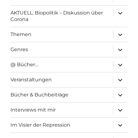
anzeigen
Unterme
AKTUELL: Biopolitik – Diskussion über
anzeigen
Corona
Unterme
Themen
anzeigen
Unterme
Genres
anzeigen
Unterme
@ Bücher…
anzeigen
Unterme
Veranstaltungen
anzeigen
Unterme
Bücher & Buchbeiträge
anzeigen
Unterme
Interviews mit mir
anzeigen
Unterme
Im Visier der Repression
anzeigen