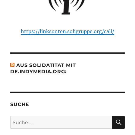
https://linksunten.soligruppe.org/call/
AUS SOLIDATITÄT MIT
DE.INDYMEDIA.ORG:
SUCHE
SU
Suche
nach: