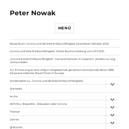
Peter Nowak
MENÜ
Neues Buch: Corona und die linke Kritik(un)fähigkeit (erschienen Oktober 2021)
Corona und linke Kritik(un)fähigkeit. Online-Buchvorstellung vom 23.11.2021
„Corona & linke Kritik(un) fähigkeit“- Gerhard Hanloser im Gespräch- jenseits von sog.
»Schwurbelei«
Zur Erinnerung an eine völlig in Vergessenheit geratene transnationale Aktion 1999:
Karawane indischer Bauer*innen in Europa
Sonderseiten zu…Corona und die linke Kritik(un)Fähigkeit).
Unterme
anzeigen
Startseite
Archiv
Unterme
anzeigen
AKTUELL: Biopolitik – Diskussion über Corona
Unterme
anzeigen
Themen
Unterme
anzeigen
Genres
Unterme
anzeigen
@ Bücher…
Unterme