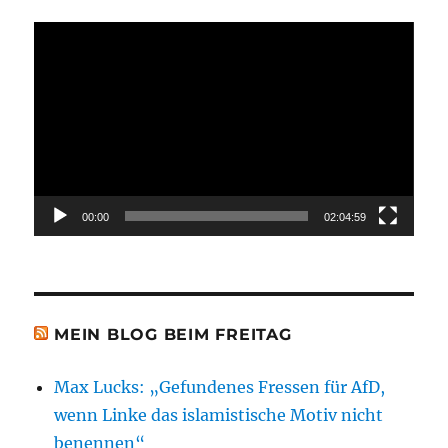
Video-
Player
00:00
02:04:59
MEIN BLOG BEIM FREITAG
Max Lucks: „Gefundenes Fressen für AfD,
wenn Linke das islamistische Motiv nicht
benennen“