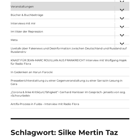
anzeigen
Veranstaltungen
Unterme
anzeigen
Bücher & Buchbeiträge
Unterme
anzeigen
Interviews mit mir
Unterme
anzeigen
Im Visier der Repression
Unterme
anzeigen
Meta
Unterme
anzeigen
Livetalk über Fakenews und Desinformation zwischen Deutschland und Russland auf
Russland.tv
KNAST FÜR JEAN-MARC ROUILLAN AUS FRANKREICH? Interview mit Wolfgang Hajek
für Radio Flora
In Gedenken an Harun Farocki
Presseberichterstattung zu einer Gegenveranstaltung zu einer Sarrazin-Lesung in
Gera
„Corona & linke Kritik(un) fähigkeit“- Gerhard Hanloser im Gespräch- jenseits von sog.
»Schwurbelei«
Antifa-Prozess in Fulda – Interview mit Radio Flora
Schlagwort:
Silke Mertin Taz