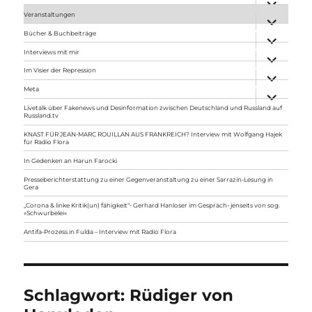
anzeigen
Veranstaltungen
Unterme
anzeigen
Bücher & Buchbeiträge
Unterme
anzeigen
Interviews mit mir
Unterme
anzeigen
Im Visier der Repression
Unterme
anzeigen
Meta
Unterme
anzeigen
Livetalk über Fakenews und Desinformation zwischen Deutschland und Russland auf
Russland.tv
KNAST FÜR JEAN-MARC ROUILLAN AUS FRANKREICH? Interview mit Wolfgang Hajek
für Radio Flora
In Gedenken an Harun Farocki
Presseberichterstattung zu einer Gegenveranstaltung zu einer Sarrazin-Lesung in
Gera
„Corona & linke Kritik(un) fähigkeit“- Gerhard Hanloser im Gespräch- jenseits von sog.
»Schwurbelei«
Antifa-Prozess in Fulda – Interview mit Radio Flora
Schlagwort:
Rüdiger von