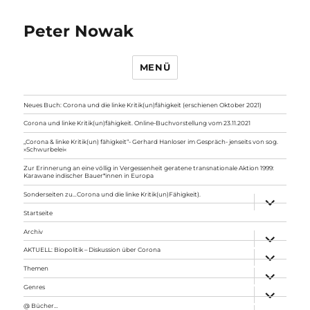
Peter Nowak
MENÜ
Neues Buch: Corona und die linke Kritik(un)fähigkeit (erschienen Oktober 2021)
Corona und linke Kritik(un)fähigkeit. Online-Buchvorstellung vom 23.11.2021
„Corona & linke Kritik(un) fähigkeit“- Gerhard Hanloser im Gespräch- jenseits von sog.
»Schwurbelei«
Zur Erinnerung an eine völlig in Vergessenheit geratene transnationale Aktion 1999:
Karawane indischer Bauer*innen in Europa
Sonderseiten zu…Corona und die linke Kritik(un)Fähigkeit).
Unterme
anzeigen
Startseite
Archiv
Unterme
anzeigen
AKTUELL: Biopolitik – Diskussion über Corona
Unterme
anzeigen
Themen
Unterme
anzeigen
Genres
Unterme
anzeigen
@ Bücher…
Unterme