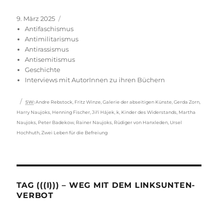
Veröffentlicht
Kategorien
9. März 2025
am
Antifaschismus
Antimilitarismus
Antirassismus
Antisemitismus
Geschichte
Interviews mit AutorInnen zu ihren Büchern
Schlagwörter
SW
:
Andre Rebstock
,
Fritz Winze
,
Galerie der abseitigen Künste
,
Gerda Zorn
,
Harry Naujoks
,
Henning Fischer
,
Jiří Hájek
,
k
,
Kinder des Widerstands
,
Martha
Naujoks
,
Peter Badekow
,
Rainer Naujoks
,
Rüdiger von Hanxleden
,
Ursel
Hochhuth
,
Zwei Leben für die Befreiung
TAG (((I))) – WEG MIT DEM LINKSUNTEN-
VERBOT