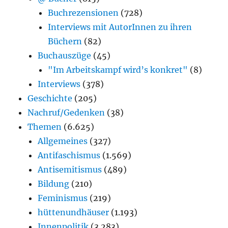
Buchrezensionen
(728)
Interviews mit AutorInnen zu ihren
Büchern
(82)
Buchauszüge
(45)
"Im Arbeitskampf wird’s konkret"
(8)
Interviews
(378)
Geschichte
(205)
Nachruf/Gedenken
(38)
Themen
(6.625)
Allgemeines
(327)
Antifaschismus
(1.569)
Antisemitismus
(489)
Bildung
(210)
Feminismus
(219)
hüttenundhäuser
(1.193)
Innenpolitik
(3.283)