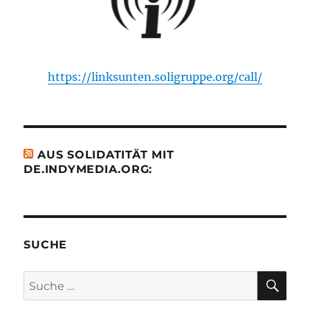
https://linksunten.soligruppe.org/call/
AUS SOLIDATITÄT MIT
DE.INDYMEDIA.ORG:
SUCHE
SU
Suche
nach: