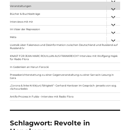
anzeigen
Veranstaltungen
Unterme
anzeigen
Bücher & Buchbeiträge
Unterme
anzeigen
Interviews mit mir
Unterme
anzeigen
Im Visier der Repression
Unterme
anzeigen
Meta
Unterme
anzeigen
Livetalk über Fakenews und Desinformation zwischen Deutschland und Russland auf
Russland.tv
KNAST FÜR JEAN-MARC ROUILLAN AUS FRANKREICH? Interview mit Wolfgang Hajek
für Radio Flora
In Gedenken an Harun Farocki
Presseberichterstattung zu einer Gegenveranstaltung zu einer Sarrazin-Lesung in
Gera
„Corona & linke Kritik(un) fähigkeit“- Gerhard Hanloser im Gespräch- jenseits von sog.
»Schwurbelei«
Antifa-Prozess in Fulda – Interview mit Radio Flora
Schlagwort:
Revolte in