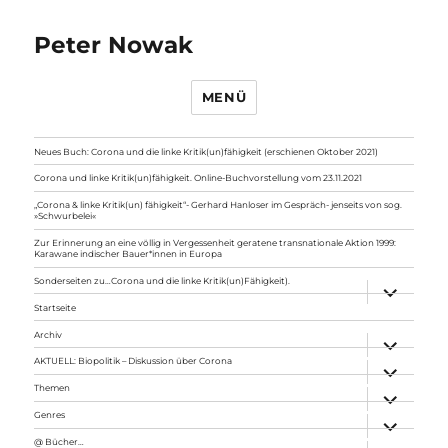
Peter Nowak
MENÜ
Neues Buch: Corona und die linke Kritik(un)fähigkeit (erschienen Oktober 2021)
Corona und linke Kritik(un)fähigkeit. Online-Buchvorstellung vom 23.11.2021
„Corona & linke Kritik(un) fähigkeit“- Gerhard Hanloser im Gespräch- jenseits von sog.
»Schwurbelei«
Zur Erinnerung an eine völlig in Vergessenheit geratene transnationale Aktion 1999:
Karawane indischer Bauer*innen in Europa
Sonderseiten zu…Corona und die linke Kritik(un)Fähigkeit).
Unterme
anzeigen
Startseite
Archiv
Unterme
anzeigen
AKTUELL: Biopolitik – Diskussion über Corona
Unterme
anzeigen
Themen
Unterme
anzeigen
Genres
Unterme
anzeigen
@ Bücher…
Unterme