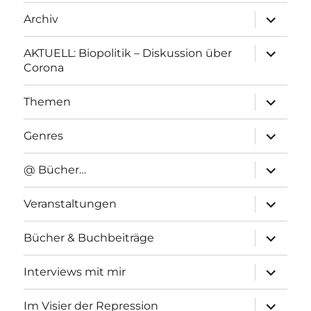
Unterme
Archiv
anzeigen
Unterme
AKTUELL: Biopolitik – Diskussion über
anzeigen
Corona
Unterme
Themen
anzeigen
Unterme
Genres
anzeigen
Unterme
@ Bücher…
anzeigen
Unterme
Veranstaltungen
anzeigen
Unterme
Bücher & Buchbeiträge
anzeigen
Unterme
Interviews mit mir
anzeigen
Unterme
Im Visier der Repression