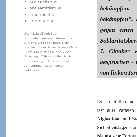
Antirassismus
bekämpfen.
Antisemitismus
Innenpolitik
bekämpfen". 
International
gegen einen 
Schlagwörter
SW
:
Aktion 3 Welt Saar
Kompetenzzentrum Islamismus
,
Soldaritätsb
Aktion 3. Welt Saar
,
Bebelplatz
Freiheit für die Hams-Geiseln
,
Klaus
7. Oktober w
Blees
,
Klaus Blees Aktion 3. Welt
Saar
,
Legal Tribune Online
,
Michael
gesprochen – 
Stürzenberger
,
Rassismus und
Antisemitismus gemeinsam
bekämpfen
von linken Isr
Es ist natürlich au
fast aller Partei
Afghanistan und Sy
Sicherheitslagen dor
islamistische Terro