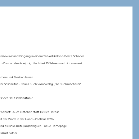
anizewski fand Eingang in einem Taz-Artikel von Beate Scheder
m Conne Island-Leipzig: Nach fast 10 Jahren noch interessant.
erben und Sterben lassen
er Solidarität – Neues Buch vom Verlag „Die Buchmacherei“
ast des Deutschlandfunk:
Podcast: Laues Lüftchen statt Heißer Herbst
Mit der Waffe in der Hand – Cottbus 1920«.
nd die linke Kritik(un)dähigkeit – neue Homepage
s Kurt Jotter