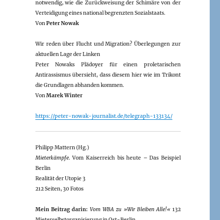
notwendig, wie die Zurückweisung der Schimäre von der
Verteidigung eines national begrenzten Sozialstaats.
Von
Peter Nowak
Wir reden über Flucht und Migration? Überlegungen zur
aktuellen Lage der Linken
Peter Nowaks Plädoyer für einen proletarischen
Antirassismus übersieht, dass diesem hier wie im Trikont
die Grundlagen abhanden kommen.
Von
Marek Winter
https://peter-nowak-journalist.de/telegraph-133134/
Philipp Mattern (Hg.)
Mieterkämpfe
. Vom Kaiserreich bis heute – Das Beispiel
Berlin
Realität der Utopie 3
212 Seiten, 30 Fotos
Mein Beitrag darin:
Vom WBA zu »Wir Bleiben Alle!«
132
Mieterselbstorganisierung in Ost-Berlin