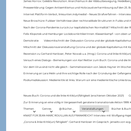
James Horrox: Gelebte Revolution. Anarchismus in der Kibbuzbewegung, Heidelber
Presseerklärung: Gegen Antisemitismus und Holocaustverharmlosung auf den 25. 
Internet Plattform-Verbot, linksunten.indymedia1 – Neues Strafverfahren – Interview
Neue Broschüre: Fuldaer Verhältnisse über rechtsradikale Strukturen in Fulda und 
Nach der Corona-Pandemie zurück zur kapitalistischen Normalität? Mitschnitt der Re
Felix Klopotek und Hamburger LockdownkritikerInnen: Klassenkampf – von oben und
Demokratie
Videomitschnitt der Diskussion Corona und der globale Kapitalismus
Mitschnitt der Diskussionsveranstaltung Corona und der globale Kapitalismus mit Ka
Rezension zu Gerhard Hanloser, Peter Nowak u.a. (Hrsg.): Corona und linke Kritik(un)
Versuch eines Dialogs – Bemerkungen von Karl Reitter zum Buch: Corona und die link
Vor dem Virus sind nicht alle gleich – Sammelrezension von Jakob Hayner im Woch
Erinnerung an Lara Melin und ihre wichtige Rolle nach der Gründung der Gefange
Podiumsdiskussion: Medienkritik ist links. Warum wir eine medienkritische Linke br
Neues Buch: Corona und die linke Kritik(un)fähigkeit (erschienen Oktober 2021)
C
Zur Erinnerung an eine völlig in Vergessenheit geratene transnationale Aktion 1999
Themen
Genres
@ Bücher…
Veranstaltungen
Bücher & Buch
KNAST FÜR JEAN-MARC ROUILLAN AUS FRANKREICH? Interview mit Wolfgang Hajek 
„Corona & linke Kritik(un) fähigkeit“- Gerhard Hanloser im Gespräch- jenseits von sog