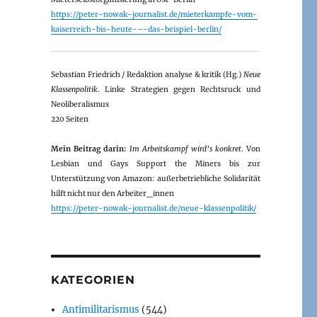
https://peter-nowak-journalist.de/mieterkampfe-vom-
kaiserreich-bis-heute-–-das-beispiel-berlin/
Sebastian Friedrich / Redaktion analyse & kritik (Hg.)
Neue
Klassenpolitik
. Linke Strategien gegen Rechtsruck und
Neoliberalismus
220 Seiten
Mein Beitrag darin:
Im Arbeitskampf wird’s konkret
. Von
Lesbian und Gays Support the Miners bis zur
Unterstützung von Amazon: außerbetriebliche Solidarität
hilft nicht nur den Arbeiter_innen
https://peter-nowak-journalist.de/neue-klassenpolitik/
KATEGORIEN
Antimilitarismus
(544)