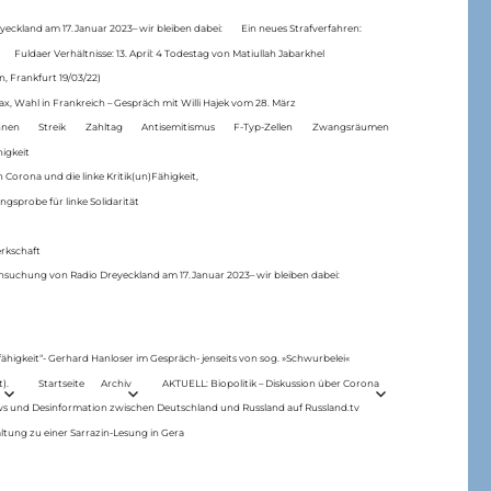
eckland am 17.Januar 2023– wir bleiben dabei:
Ein neues Strafverfahren:
Fuldaer Verhältnisse: 13. April: 4 Todestag von Matiul­lah Jabarkhel
n, Frankfurt 19/03/22)
ax, Wahl in Frankreich – Gespräch mit Willi Hajek vom 28. März
nen
Streik
Zahltag
Antisemitismus
F-Typ-Zellen
Zwangsräumen
higkeit
 Corona und die linke Kritik(un)Fähigkeit,
ngsprobe für linke Solidarität
rkschaft
hsuchung von Radio Dreyeckland am 17.Januar 2023– wir bleiben dabei:
 fähigkeit“- Gerhard Hanloser im Gespräch- jenseits von sog. »Schwurbelei«
).
Startseite
Archiv
AKTUELL: Biopolitik – Diskussion über Corona
ws und Desinformation zwischen Deutschland und Russland auf Russland.tv
ltung zu einer Sarrazin-Lesung in Gera