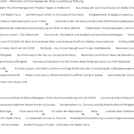
g 2021. – Rezension auf Homepage der Rosa-Luxemburg-Stiftung
Baden-Württembergischen Theater Tagen in Heilbronn
Aus Anlass der Durchsuchung von Radio Drey
 mit Radio Flora
Something is rotten in the state of Germany
Eingebetteter Kriegsjournalismus
im Raum Osthessen jetzt auch online
Die Krise in der Ukraine und die Linke (PAS Podiumsdiskussio
ferate der Diskussionsveranstaltung am 30.6. im Baiz (Berlin)
Gelbwesten, Polizeirepression, Anti-V
 von unten? – Ein Mitschnitt
ZeroCovid – Rückblick und Ausblick auf eine linke Kampagne
Woh
 vom 13.12.2021 mit dem Arzt Andreas Klein und Andreas Wulf von Medico International
Kritik(un)fä
rl-Heinz Roth am 24.1.2022
My Body – my choice: das gilt auch in der Impfdebatte
Rezension von
fähigkeit
Buchhinweis in der taz von Jonas Wahmkow
Rezension auf kritisch lesen.de: Bewähru
e Kritik(un)fähigkeit
Hinweis auf das Buch im ND Immer diese Widersprüche von Felix Klopotek
en-ND
Erinnerung an Lara Melin und ihre wichtige Rolle nach der Gründung der Gefangenengewe
nengewerkschaft
Radio-Interview zu Rheinmetall-Entwaffnen Camp in Kassel
Aus Anlass der Durc
auchen mit neuen Link
orona und linke Kritik(un)fähigkeit. Online-Buchvorstellung vom 23.11.2021
„Corona & linke Kritik(un)
: Karawane indischer Bauer*innen in Europa
Sonderseiten zu…Corona und die linke Kritik(un)Fähigkeit
beiträge
Interviews mit mir
Im Visier der Repression
Meta
Livetalk über Fakene
für Radio Flora
In Gedenken an Harun Farocki
Presseberichterstattung zu einer Gegenveransta
. »Schwurbelei«
Antifa-Prozess in Fulda – Interview mit Radio Flora