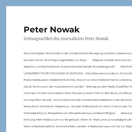
Peter Nowak
Zeitungsartikel des Journalisten Peter Nowak
Die Linie Elsässer-Wertmüller in der antideutschen Bewegung und eine unbeantwor
Aus dem Archiv: Buchtipp: Gegenbilder zur Expo
Telepolis und das verlorene Arc
Appell zur antifaschistischen Zusammenarbeit bei der Bundestagswahl
Mitschni
LOHNARBEIT IN DEUTSCHLAND IM JAHR 2024 – Eine Diskussionsrunde zur Entwickl
Podiumsdiskussion: Medienkritik ist links. Warum wir eine medienkritische Linke br
Das ist Wohnraum, der muss bewohnt werden – Beitrag aus dem Radio Stadtfilter 
Interview mit dem Journalisten Peter Nowak zu einem Film zu dem Buch „Erzählung
Vortrag Peter Nowak – Kurze Geschichte der Antisemitismusdebatte in der deutsche
Neues Buch erschienen: KlassenLos – Sozialer Widerstand von Hartz IV bis zu den 
Onlinedebatte zur Perspektive von Klimaaktivistmus und Beschäftigten
National
Achtung: Mein Mailaccount wurde gehackt. Wenn ihr Mails unter p.nowak@gmx.de
Wenn Arbeitskämpfe für kriminell erklärt werden: 2 Radiointerviews mit mir zur Rep