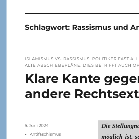
Schlagwort:
Rassismus und A
ISLAMISMUS VS. RASSISMUS: POLITIKER FAST 
ALTE ABSCHIEBEPLÄNE. DIES BETRIFFT AUCH O
Klare Kante gege
andere Rechtsex
Die Stellungna
Veröffentlicht
5. Juni 2024
am
Kategorien
Antifaschismus
möglich ist, 