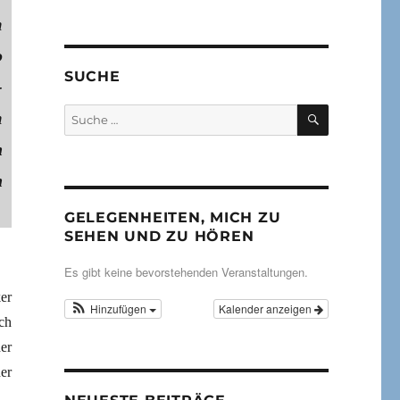
m
o
SUCHE
-
SUCHEN
Suche
m
nach:
n
n
GELEGENHEITEN, MICH ZU
SEHEN UND ZU HÖREN
Es gibt keine bevorstehenden Veranstaltungen.
er
Hinzufügen
Kalender anzeigen
ch
er
er