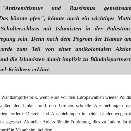
 "Antisemitismus und Rassismus gemeinsa
Das könnte pfen", könnte auch ein wichtiges Mott
Schulterschluss mit Islamisten in der Palästina
ewegung sein. Denn nach dem Pogrom der Hamas a
urde zum Teil von einer antikolonialen Aktio
und die Islamisten damit implizit zu Bündnispartner
ael-Kritikern erklärt.
ch Wahlkampfrhetorik, wenn kurz vor den Europawahlen wieder Politik
en außer der Linken und den Grünen schnelle Abschiebungen na
rien fordern. Derzeit sind Abschiebungen in beide Länder wegen d
t ausgesetzt. Aktueller Anlass für die Forderung, dies zu ändern, ist d
rangriff in Mannheim, bei dem …