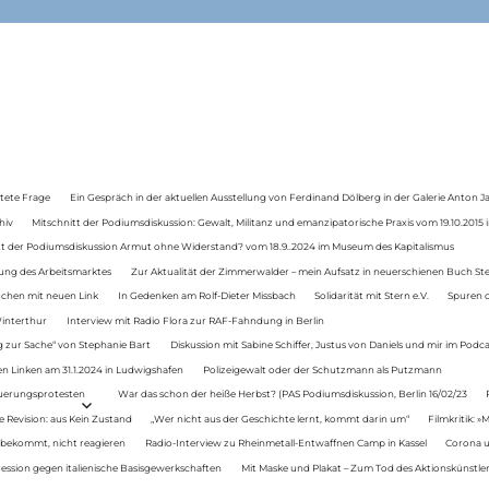
tete Frage
Ein Gespräch in der aktuellen Ausstellung von Ferdinand Dölberg in der Galerie Anton J
hiv
Mitschnitt der Podiumsdiskussion: Gewalt, Militanz und emanzipatorische Praxis vom 19.10.2015 i
tt der Podiumsdiskussion Armut ohne Widerstand? vom 18.9..2024 im Museum des Kapitalismus
ung des Arbeitsmarktes
Zur Aktualität der Zimmerwalder – mein Aufsatz in neuerschienen Buch St
auchen mit neuen Link
In Gedenken am Rolf-Dieter Missbach
Solidarität mit Stern e.V.
Spuren d
Winterthur
Interview mit Radio Flora zur RAF-Fahndung in Berlin
 zur Sache“ von Stephanie Bart
Diskussion mit Sabine Schiffer, Justus von Daniels und mir im Podc
n Linken am 31.1.2024 in Ludwigshafen
Polizeigewalt oder der Schutzmann als Putzmann
Teuerungsprotesten
War das schon der heiße Herbst? (PAS Podiumsdiskussion, Berlin 16/02/23
e Revision: aus Kein Zustand
„Wer nicht aus der Geschichte lernt, kommt darin um“
Filmkritik: »
 bekommt, nicht reagieren
Radio-Interview zu Rheinmetall-Entwaffnen Camp in Kassel
Corona u
ression gegen italienische Basisgewerkschaften
Mit Maske und Plakat – Zum Tod des Aktionskünstler