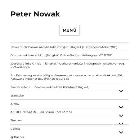
Peter Nowak
MENÜ
Neues Buch: Corona und die linke Kritik(un)fähigkeit (erschienen Oktober 2021)
Corona und linke Kritik(un)fähigkeit. Online-Buchvorstellung vom 23.11.2021
„Corona & linke Kritik(un) fähigkeit“- Gerhard Hanloser im Gespräch- jenseits von sog.
»Schwurbelei«
Zur Erinnerung an eine völlig in Vergessenheit geratene transnationale Aktion 1999:
Karawane indischer Bauer*innen in Europa
Sonderseiten zu…Corona und die linke Kritik(un)Fähigkeit).
Unterme
anzeigen
Startseite
Archiv
Unterme
anzeigen
AKTUELL: Biopolitik – Diskussion über Corona
Unterme
anzeigen
Themen
Unterme
anzeigen
Genres
Unterme
anzeigen
@ Bücher…
Unterme