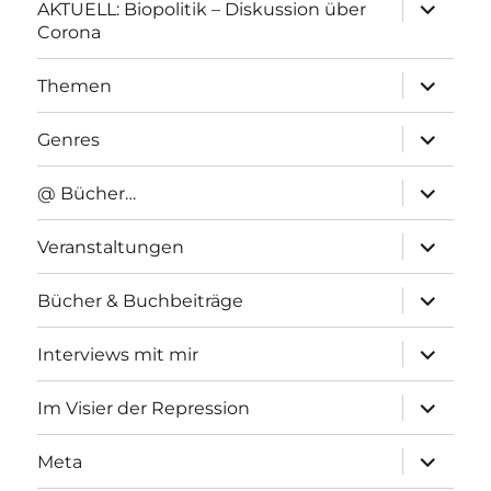
Unterme
AKTUELL: Biopolitik – Diskussion über
anzeigen
Corona
Unterme
Themen
anzeigen
Unterme
Genres
anzeigen
Unterme
@ Bücher…
anzeigen
Unterme
Veranstaltungen
anzeigen
Unterme
Bücher & Buchbeiträge
anzeigen
Unterme
Interviews mit mir
anzeigen
Unterme
Im Visier der Repression
anzeigen
Unterme
Meta
anzeigen