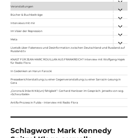
anzeigen
Veranstaltungen
Unterme
anzeigen
Bücher & Buchbeiträge
Unterme
anzeigen
Interviews mit mir
Unterme
anzeigen
Im Visier der Repression
Unterme
anzeigen
Meta
Unterme
anzeigen
Livetalk über Fakenews und Desinformation zwischen Deutschland und Russland auf
Russland.tv
KNAST FÜR JEAN-MARC ROUILLAN AUS FRANKREICH? Interview mit Wolfgang Hajek
für Radio Flora
In Gedenken an Harun Farocki
Presseberichterstattung zu einer Gegenveranstaltung zu einer Sarrazin-Lesung in
Gera
„Corona & linke Kritik(un) fähigkeit“- Gerhard Hanloser im Gespräch- jenseits von sog.
»Schwurbelei«
Antifa-Prozess in Fulda – Interview mit Radio Flora
Schlagwort:
Mark Kennedy