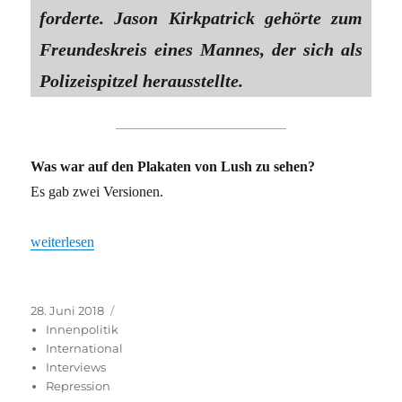
forderte. Jason Kirkpatrick gehörte zum
Freundeskreis eines Mannes, der sich als
Polizeispitzel herausstellte.
Was war auf den Plakaten von Lush zu sehen?
Es gab zwei Versionen.
„Viel Aufmerksamkeit für Antispitzelkampagne«“
weiterlesen
Veröffentlicht
Kategorien
28. Juni 2018
am
Innenpolitik
International
Interviews
Repression