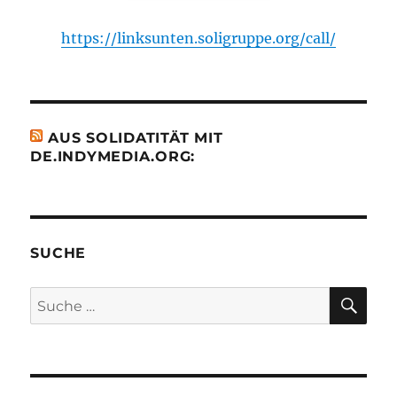
https://linksunten.soligruppe.org/call/
AUS SOLIDATITÄT MIT
DE.INDYMEDIA.ORG:
SUCHE
SU
Suche
nach: