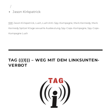
Jason Kirkpatrick
Schlagwörter
SW
:
Jason Kirkpatrick
,
Lush
,
Lush Anti-Spy-Kampagne
,
Mark Kennedy
,
Mark
Kennedy Spitzel Klage sexuelle Ausbeutung
,
Spy-Cops-Kampagne
,
Spy-Cops-
Kampagne Lush
TAG (((I))) – WEG MIT DEM LINKSUNTEN-
VERBOT