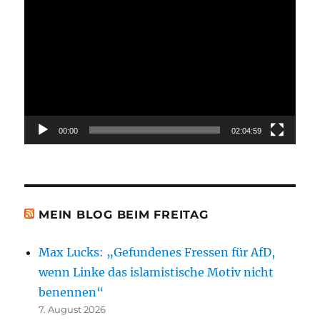
Video-
Player
00:00
02:04:59
MEIN BLOG BEIM FREITAG
Max Lucks: „Gefundenes Fressen für AfD,
wenn Linke das islamistische Motiv nicht
benennen“
7. August 2026