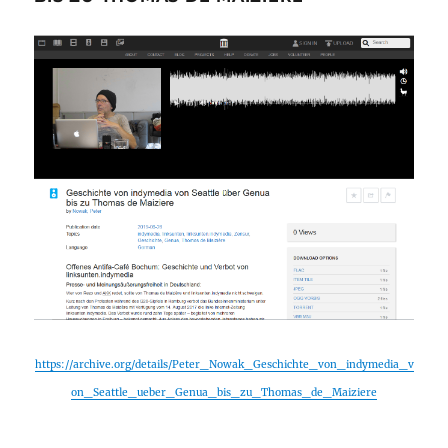
https://archive.org/details/Peter_Nowak_Geschichte_von_indymedia_v
on_Seattle_ueber_Genua_bis_zu_Thomas_de_Maiziere