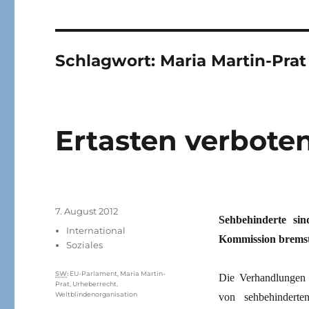
Schlagwort:
Maria Martin-Prat
Ertasten verbote
Veröffentlicht
7. August 2012
Sehbehinderte sin
am
Kategorien
International
Kommission bremst
Soziales
Schlagwörter
SW
:
EU-Parlament
,
Maria Martin-
Die Verhandlungen 
Prat
,
Urheberrecht
,
Weltblindenorganisation
von sehbehindert