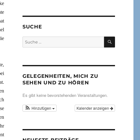
ke
te
at
SUCHE
el
ie
SUCHEN
Suche
nach:
e,
ei
GELEGENHEITEN, MICH ZU
t.
SEHEN UND ZU HÖREN
en
Es gibt keine bevorstehenden Veranstaltungen.
ch
Hinzufügen
Kalender anzeigen
se
en
hr
nt