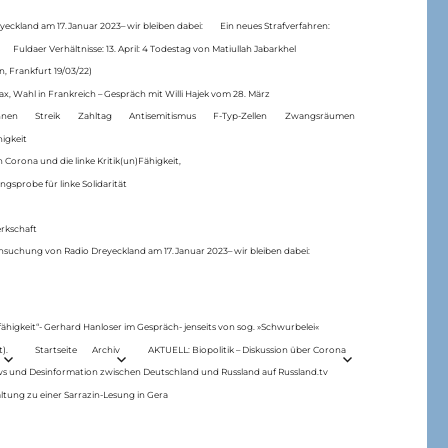
eckland am 17.Januar 2023– wir bleiben dabei:
Ein neues Strafverfahren:
Fuldaer Verhältnisse: 13. April: 4 Todestag von Matiul­lah Jabarkhel
n, Frankfurt 19/03/22)
ax, Wahl in Frankreich – Gespräch mit Willi Hajek vom 28. März
nen
Streik
Zahltag
Antisemitismus
F-Typ-Zellen
Zwangsräumen
higkeit
 Corona und die linke Kritik(un)Fähigkeit,
ngsprobe für linke Solidarität
rkschaft
hsuchung von Radio Dreyeckland am 17.Januar 2023– wir bleiben dabei:
 fähigkeit“- Gerhard Hanloser im Gespräch- jenseits von sog. »Schwurbelei«
).
Startseite
Archiv
AKTUELL: Biopolitik – Diskussion über Corona
ws und Desinformation zwischen Deutschland und Russland auf Russland.tv
ltung zu einer Sarrazin-Lesung in Gera