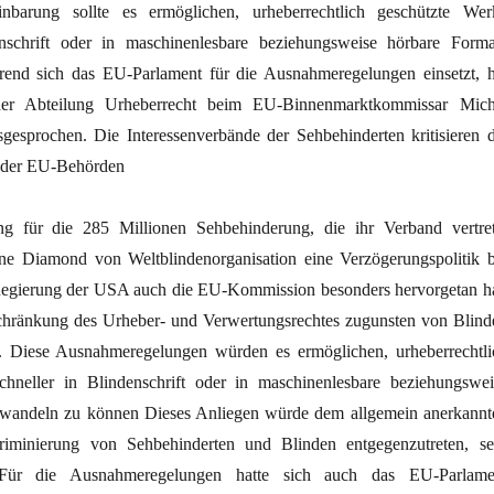
inbarung sollte es ermöglichen, urheberrechtlich geschützte Wer
enschrift oder in maschinenlesbare beziehungsweise hörbare Forma
nd sich das EU-Parlament für die Ausnahmeregelungen einsetzt, h
 der Abteilung Urheberrecht beim EU-Binnenmarktkommissar Mich
gesprochen. Die Interessenverbände der Sehbehinderten kritisieren d
k der EU-Behörden
ng für die 285 Millionen Sehbehinderung, die ihr Verband vertret
ne Diamond von Weltblindenorganisation eine Verzögerungspolitik b
Regierung der USA auch die EU-Kommission besonders hervorgetan ha
chränkung des Urheber- und Verwertungsrechtes zugunsten von Blind
. Diese Ausnahmeregelungen würden es ermöglichen, urheberrechtli
chneller in Blindenschrift oder in maschinenlesbare beziehungswei
wandeln zu können Dieses Anliegen würde dem allgemein anerkannt
riminierung von Sehbehinderten und Blinden entgegenzutreten, se
Für die Ausnahmeregelungen hatte sich auch das EU-Parlame