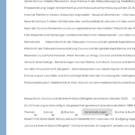
James Horrox: Gelebte Revolution. Anarchismus in der Kibbuzbewegung, Heidelber
Presseerklärung: Gegen Antisemitismus und Holocaustverharmlosung auf den 25. 
Internet Plattform-Verbot, linksunten.indymedia1 – Neues Strafverfahren – Interview
Neue Broschüre: Fuldaer Verhältnisse über rechtsradikale Strukturen in Fulda und 
Nach der Corona-Pandemie zurück zur kapitalistischen Normalität? Mitschnitt der Re
Felix Klopotek und Hamburger LockdownkritikerInnen: Klassenkampf – von oben und
Demokratie
Videomitschnitt der Diskussion Corona und der globale Kapitalismus
Mitschnitt der Diskussionsveranstaltung Corona und der globale Kapitalismus mit Ka
Rezension zu Gerhard Hanloser, Peter Nowak u.a. (Hrsg.): Corona und linke Kritik(un)
Versuch eines Dialogs – Bemerkungen von Karl Reitter zum Buch: Corona und die link
Vor dem Virus sind nicht alle gleich – Sammelrezension von Jakob Hayner im Woch
Erinnerung an Lara Melin und ihre wichtige Rolle nach der Gründung der Gefange
Podiumsdiskussion: Medienkritik ist links. Warum wir eine medienkritische Linke br
Neues Buch: Corona und die linke Kritik(un)fähigkeit (erschienen Oktober 2021)
C
Zur Erinnerung an eine völlig in Vergessenheit geratene transnationale Aktion 1999
Themen
Genres
@ Bücher…
Veranstaltungen
Bücher & Buch
KNAST FÜR JEAN-MARC ROUILLAN AUS FRANKREICH? Interview mit Wolfgang Hajek 
„Corona & linke Kritik(un) fähigkeit“- Gerhard Hanloser im Gespräch- jenseits von sog