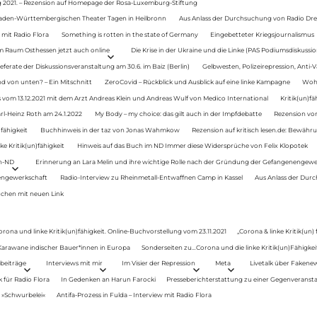
g 2021. – Rezension auf Homepage der Rosa-Luxemburg-Stiftung
Baden-Württembergischen Theater Tagen in Heilbronn
Aus Anlass der Durchsuchung von Radio Drey
 mit Radio Flora
Something is rotten in the state of Germany
Eingebetteter Kriegsjournalismus
im Raum Osthessen jetzt auch online
Die Krise in der Ukraine und die Linke (PAS Podiumsdiskussio
ferate der Diskussionsveranstaltung am 30.6. im Baiz (Berlin)
Gelbwesten, Polizeirepression, Anti-V
 von unten? – Ein Mitschnitt
ZeroCovid – Rückblick und Ausblick auf eine linke Kampagne
Woh
 vom 13.12.2021 mit dem Arzt Andreas Klein und Andreas Wulf von Medico International
Kritik(un)fä
rl-Heinz Roth am 24.1.2022
My Body – my choice: das gilt auch in der Impfdebatte
Rezension von
fähigkeit
Buchhinweis in der taz von Jonas Wahmkow
Rezension auf kritisch lesen.de: Bewähru
e Kritik(un)fähigkeit
Hinweis auf das Buch im ND Immer diese Widersprüche von Felix Klopotek
en-ND
Erinnerung an Lara Melin und ihre wichtige Rolle nach der Gründung der Gefangenengewe
nengewerkschaft
Radio-Interview zu Rheinmetall-Entwaffnen Camp in Kassel
Aus Anlass der Durc
auchen mit neuen Link
orona und linke Kritik(un)fähigkeit. Online-Buchvorstellung vom 23.11.2021
„Corona & linke Kritik(un)
: Karawane indischer Bauer*innen in Europa
Sonderseiten zu…Corona und die linke Kritik(un)Fähigkeit
beiträge
Interviews mit mir
Im Visier der Repression
Meta
Livetalk über Fakene
für Radio Flora
In Gedenken an Harun Farocki
Presseberichterstattung zu einer Gegenveransta
. »Schwurbelei«
Antifa-Prozess in Fulda – Interview mit Radio Flora