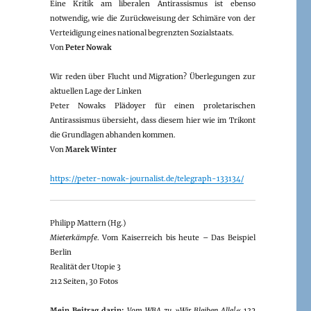
Eine Kritik am liberalen Antirassismus ist ebenso
notwendig, wie die Zurückweisung der Schimäre von der
Verteidigung eines national begrenzten Sozialstaats.
Von
Peter Nowak
Wir reden über Flucht und Migration? Überlegungen zur
aktuellen Lage der Linken
Peter Nowaks Plädoyer für einen proletarischen
Antirassismus übersieht, dass diesem hier wie im Trikont
die Grundlagen abhanden kommen.
Von
Marek Winter
https://peter-nowak-journalist.de/telegraph-133134/
Philipp Mattern (Hg.)
Mieterkämpfe
. Vom Kaiserreich bis heute – Das Beispiel
Berlin
Realität der Utopie 3
212 Seiten, 30 Fotos
Mein Beitrag darin:
Vom WBA zu »Wir Bleiben Alle!«
132