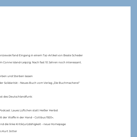
anizewski fand Eingang in einem Taz-Artikel von Beate Scheder
m Conne Island-Leipzig: Nach fast 10 Jahren noch interessant.
erben und Sterben lassen
er Solidarität – Neues Buch vom Verlag „Die Buchmacherei“
ast des Deutschlandfunk:
Podcast: Laues Lüftchen statt Heißer Herbst
Mit der Waffe in der Hand – Cottbus 1920«.
nd die linke Kritik(un)dähigkeit – neue Homepage
s Kurt Jotter