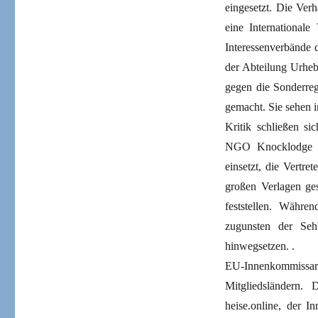
eingesetzt. Die Ver
eine International
Interessenverbände 
der Abteilung Urhe
gegen die Sonderreg
gemacht. Sie sehen i
Kritik schließen si
NGO Knocklodge Ec
einsetzt, die Vertr
großen Verlagen ges
feststellen. Währe
zugunsten der Sehb
hinwegsetzen. .
EU-Innenkommissar B
Mitgliedsländern.
heise.online, der I