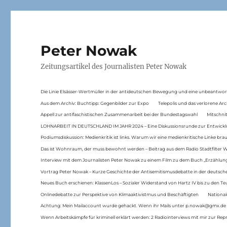
Peter Nowak
Zeitungsartikel des Journalisten Peter Nowak
Die Linie Elsässer-Wertmüller in der antideutschen Bewegung und eine unbeantwor
Aus dem Archiv: Buchtipp: Gegenbilder zur Expo
Telepolis und das verlorene Arc
Appell zur antifaschistischen Zusammenarbeit bei der Bundestagswahl
Mitschni
LOHNARBEIT IN DEUTSCHLAND IM JAHR 2024 – Eine Diskussionsrunde zur Entwickl
Podiumsdiskussion: Medienkritik ist links. Warum wir eine medienkritische Linke br
Das ist Wohnraum, der muss bewohnt werden – Beitrag aus dem Radio Stadtfilter 
Interview mit dem Journalisten Peter Nowak zu einem Film zu dem Buch „Erzählung
Vortrag Peter Nowak – Kurze Geschichte der Antisemitismusdebatte in der deutsche
Neues Buch erschienen: KlassenLos – Sozialer Widerstand von Hartz IV bis zu den 
Onlinedebatte zur Perspektive von Klimaaktivistmus und Beschäftigten
National
Achtung: Mein Mailaccount wurde gehackt. Wenn ihr Mails unter p.nowak@gmx.de
Wenn Arbeitskämpfe für kriminell erklärt werden: 2 Radiointerviews mit mir zur Rep