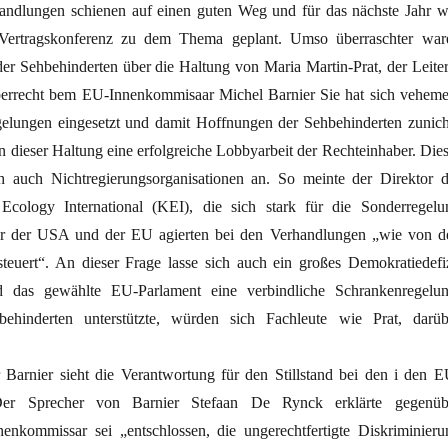
handlungen schienen auf einen guten Weg und für das nächste Jahr w
e Vertragskonferenz zu dem Thema geplant. Umso überraschter war
der Sehbehinderten über die Haltung von Maria Martin-Prat, der Leiter
berrecht bem EU-Innenkommisaar Michel Barnier Sie hat sich veheme
elungen eingesetzt und damit Hoffnungen der Sehbehinderten zunich
n dieser Haltung eine erfolgreiche Lobbyarbeit der Rechteinhaber. Dies
ch auch Nichtregierungsorganisationen an. So meinte der Direktor d
ology International (KEI), die sich stark für die Sonderregelu
eter der USA und der EU agierten bei den Verhandlungen „wie von d
teuert“. An dieser Frage lasse sich auch ein großes Demokratiedefiz
nd das gewählte EU-Parlament eine verbindliche Schrankenregelun
ehinderten unterstützte, würden sich Fachleute wie Prat, darüb
arnier sieht die Verantwortung für den Stillstand bei den i den E
 Der Sprecher von Barnier Stefaan De Rynck erklärte gegenüb
nnenkommissar sei „entschlossen, die ungerechtfertigte Diskriminieru