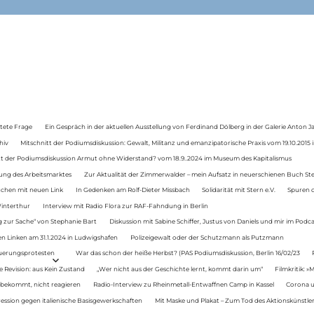
tete Frage
Ein Gespräch in der aktuellen Ausstellung von Ferdinand Dölberg in der Galerie Anton J
hiv
Mitschnitt der Podiumsdiskussion: Gewalt, Militanz und emanzipatorische Praxis vom 19.10.2015 i
tt der Podiumsdiskussion Armut ohne Widerstand? vom 18.9..2024 im Museum des Kapitalismus
ung des Arbeitsmarktes
Zur Aktualität der Zimmerwalder – mein Aufsatz in neuerschienen Buch St
auchen mit neuen Link
In Gedenken am Rolf-Dieter Missbach
Solidarität mit Stern e.V.
Spuren d
Winterthur
Interview mit Radio Flora zur RAF-Fahndung in Berlin
 zur Sache“ von Stephanie Bart
Diskussion mit Sabine Schiffer, Justus von Daniels und mir im Podc
n Linken am 31.1.2024 in Ludwigshafen
Polizeigewalt oder der Schutzmann als Putzmann
Teuerungsprotesten
War das schon der heiße Herbst? (PAS Podiumsdiskussion, Berlin 16/02/23
e Revision: aus Kein Zustand
„Wer nicht aus der Geschichte lernt, kommt darin um“
Filmkritik: »
 bekommt, nicht reagieren
Radio-Interview zu Rheinmetall-Entwaffnen Camp in Kassel
Corona u
ression gegen italienische Basisgewerkschaften
Mit Maske und Plakat – Zum Tod des Aktionskünstler