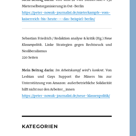
Mieterselbstorganisierung in Ost-Berlin
https://peter-nowak-journalist.de/mieterkampfe-vom-
kaiserreich-bis-heute-–-das-beispiel-berlin/
Sebastian Friedrich / Redaktion analyse & kritik (Hg.)
Neue
Klassenpolitik
. Linke Strategien gegen Rechtsruck und
Neoliberalismus
220 Seiten
Mein Beitrag darin:
Im Arbeitskampf wird’s konkret
. Von
Lesbian und Gays Support the Miners bis zur
Unterstützung von Amazon: außerbetriebliche Solidarität
hilft nicht nur den Arbeiter_innen
https://peter-nowak-journalist.de/neue-klassenpolitik/
KATEGORIEN