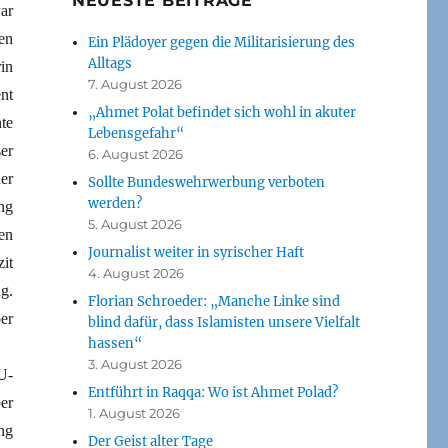
NEUESTE BEITRÄGE
ar
en
Ein Plädoyer gegen die Militarisierung des
Alltags
in
7. August 2026
nt
„Ahmet Polat befindet sich wohl in akuter
te
Lebensgefahr“
er
6. August 2026
er
Sollte Bundeswehrwerbung verboten
werden?
ng
5. August 2026
en
Journalist weiter in syrischer Haft
it
4. August 2026
g.
Florian Schroeder: „Manche Linke sind
er
blind dafür, dass Islamisten unsere Vielfalt
hassen“
3. August 2026
U-
Entführt in Raqqa: Wo ist Ahmet Polad?
er
1. August 2026
ng
Der Geist alter Tage