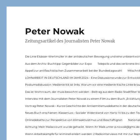
Peter Nowak
Zeitungsartikel des Journalisten Peter Nowak
Die Linie Elsässer-Wertmüller in der antideutschen Bewegung und eine unbeantwor
Aus dem Archiv: Buchtipp: Gegenbilder zur Expo
Telepolis und das verlorene Arc
Appell zur antifaschistischen Zusammenarbeit bei der Bundestagswahl
Mitschni
LOHNARBEIT IN DEUTSCHLAND IM JAHR 2024 – Eine Diskussionsrunde zur Entwickl
Podiumsdiskussion: Medienkritik ist links. Warum wir eine medienkritische Linke br
Das ist Wohnraum, der muss bewohnt werden – Beitrag aus dem Radio Stadtfilter 
Interview mit dem Journalisten Peter Nowak zu einem Film zu dem Buch „Erzählung
Vortrag Peter Nowak – Kurze Geschichte der Antisemitismusdebatte in der deutsche
Neues Buch erschienen: KlassenLos – Sozialer Widerstand von Hartz IV bis zu den 
Onlinedebatte zur Perspektive von Klimaaktivistmus und Beschäftigten
National
Achtung: Mein Mailaccount wurde gehackt. Wenn ihr Mails unter p.nowak@gmx.de
Wenn Arbeitskämpfe für kriminell erklärt werden: 2 Radiointerviews mit mir zur Rep