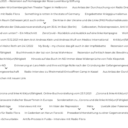
g 2021. – Rezension auf Homepage der Rosa-Luxemburg-Stiftung
Baden-Württembergischen Theater Tagen in Heilbronn
Aus Anlass der Durchsuchung von Radio Drey
 mit Radio Flora
Something is rotten in the state of Germany
Eingebetteter Kriegsjournalismus
im Raum Osthessen jetzt auch online
Die Krise in der Ukraine und die Linke (PAS Podiumsdiskussio
ferate der Diskussionsveranstaltung am 30.6. im Baiz (Berlin)
Gelbwesten, Polizeirepression, Anti-V
 von unten? – Ein Mitschnitt
ZeroCovid – Rückblick und Ausblick auf eine linke Kampagne
Woh
 vom 13.12.2021 mit dem Arzt Andreas Klein und Andreas Wulf von Medico International
Kritik(un)fä
rl-Heinz Roth am 24.1.2022
My Body – my choice: das gilt auch in der Impfdebatte
Rezension von
fähigkeit
Buchhinweis in der taz von Jonas Wahmkow
Rezension auf kritisch lesen.de: Bewähru
e Kritik(un)fähigkeit
Hinweis auf das Buch im ND Immer diese Widersprüche von Felix Klopotek
en-ND
Erinnerung an Lara Melin und ihre wichtige Rolle nach der Gründung der Gefangenengewe
nengewerkschaft
Radio-Interview zu Rheinmetall-Entwaffnen Camp in Kassel
Aus Anlass der Durc
auchen mit neuen Link
orona und linke Kritik(un)fähigkeit. Online-Buchvorstellung vom 23.11.2021
„Corona & linke Kritik(un)
: Karawane indischer Bauer*innen in Europa
Sonderseiten zu…Corona und die linke Kritik(un)Fähigkeit
beiträge
Interviews mit mir
Im Visier der Repression
Meta
Livetalk über Fakene
für Radio Flora
In Gedenken an Harun Farocki
Presseberichterstattung zu einer Gegenveransta
. »Schwurbelei«
Antifa-Prozess in Fulda – Interview mit Radio Flora