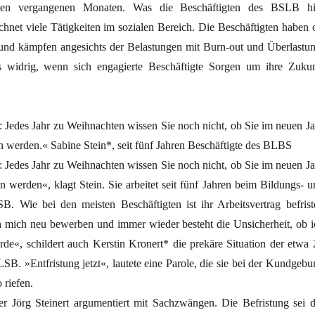
den vergangenen Monaten. Was die Beschäftigten des BSLB hi
hnet viele Tätigkeiten im ­sozialen Bereich. Die Beschäftigten haben o
 und kämpfen angesichts der Belastungen mit Burn-out und Überlastun
s widrig, wenn sich engagierte Beschäftigte Sorgen um ihre Zukun
r: Jedes Jahr zu Weihnachten wissen Sie noch nicht, ob Sie im neuen Ja
n werden.« Sabine Stein*, seit fünf Jahren Beschäftigte des BLBS
r: Jedes Jahr zu Weihnachten wissen Sie noch nicht, ob Sie im neuen Ja
 werden«, klagt Stein. Sie arbeitet seit fünf Jahren beim Bildungs- u
. Wie bei den meisten Beschäftigten ist ihr Arbeitsvertrag befriste
h mich neu bewerben und immer wieder besteht die Unsicherheit, ob i
rde«, schildert auch Kerstin Kronert* die prekäre Situation der etwa 
SB. »Entfristung jetzt«, lautete eine Parole, die sie bei der Kundgebu
riefen.
r Jörg Steinert argumentiert mit Sachzwängen. Die Befristung sei d