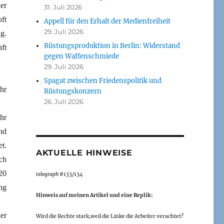
er
31. Juli 2026
ft
Appell für den Erhalt der Medienfreiheit
29. Juli 2026
g.
Rüstungsproduktion in Berlin: Widerstand
ft
gegen Waffenschmiede
29. Juli 2026
Spagat zwischen Friedenspolitik und
hr
Rüstungskonzern
26. Juli 2026
hr
nd
t.
AKTUELLE HINWEISE
ch
20
telegraph
#133/134
ng
Hinweis auf meinen Artikel und eine Replik:
er
Wird die Rechte stark,weil die Linke die Arbeiter verachtet?