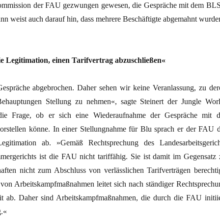
fkommission der FAU gezwungen gewesen, die Gespräche mit dem BL
n weist auch darauf hin, dass mehrere Beschäftigte abgemahnt wurde
e Legitimation, einen Tarifvertrag abzuschließen«
espräche abgebrochen. Daher sehen wir keine Veranlassung, zu der
ehauptungen Stellung zu nehmen«, sagte Steinert der Jungle Worl
ie Frage, ob er sich eine Wiederaufnahme der Gespräche mit d
orstellen könne. In einer Stellungnahme für Blu sprach er der FAU d
Legitimation ab. »Gemäß Rechtsprechung des Landesarbeitsgerich
ergerichts ist die FAU nicht tariffähig. Sie ist damit im Gegensatz 
aften nicht zum Abschluss von verlässlichen Tarifverträgen berechtig
von Arbeitskampfmaßnahmen leitet sich nach ständiger Rechtsprechu
eit ab. Daher sind Arbeitskampfmaßnahmen, die durch die FAU initiie
g.«