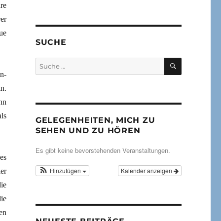
re
er
ue
SUCHE
SUCHEN
Suche
nach:
n-
n.
nn
ls
GELEGENHEITEN, MICH ZU
SEHEN UND ZU HÖREN
Es gibt keine bevorstehenden Veranstaltungen.
es
Hinzufügen
Kalender anzeigen
er
ie
ie
en