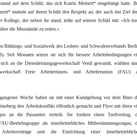
tand auf dem Schild, das sich Katrin Meinert* umgehängt hatte. Ih
inert* mahnte auf ihrem Schild den Respekt an, der auch das Ziel ihr
er Kollege, der neben ihr stand, teilte auf seinem Schild mit: »Ich tra
 über die Missstände zu reden.«
eim Bildungs- und Sozialwerk des Lesben- und Schwulenverbands Berli
. Seit Monaten setzen sie sich für bessere Arbeitsbedingungen ei
 sich an die Dienstleistungsgewerkschaft Verdi gewandt, wählten da
ewerkschaft Freie Arbeiterinnen- und Arbeiterunion (FAU) a
gangener Woche haben sie mit einer Kundgebung vor dem Büro d
neberg den Arbeitskonflikt öffentlich gemacht und Flyer mit ihren vi
ngen an die Passanten verteilt. Sie fordern einen Tarifvertrag, d
U-Betriebsgruppe als innerbetriebliches Mitbestimmungsorgan, d
 Arbeitsverträge und die Einrichtung einer innerbetrieblich