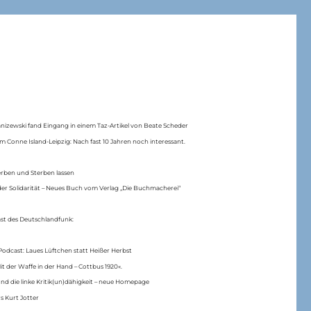
anizewski fand Eingang in einem Taz-Artikel von Beate Scheder
m Conne Island-Leipzig: Nach fast 10 Jahren noch interessant.
erben und Sterben lassen
er Solidarität – Neues Buch vom Verlag „Die Buchmacherei“
ast des Deutschlandfunk:
Podcast: Laues Lüftchen statt Heißer Herbst
Mit der Waffe in der Hand – Cottbus 1920«.
nd die linke Kritik(un)dähigkeit – neue Homepage
s Kurt Jotter