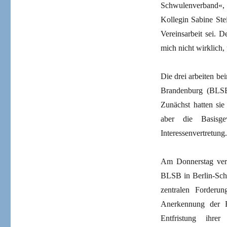
Schwulenverband«, s
Kollegin Sabine Ste
Vereinsarbeit sei. D
mich nicht wirklich,
Die drei arbeiten b
Brandenburg (BLSB)
Zunächst hatten sie
aber die Basis­g
Interessenvertretung.
Am Donnerstag ver
BLSB in Berlin-Schö
zent­ralen Forderu
Anerkennung der FA
Entfristung ihrer