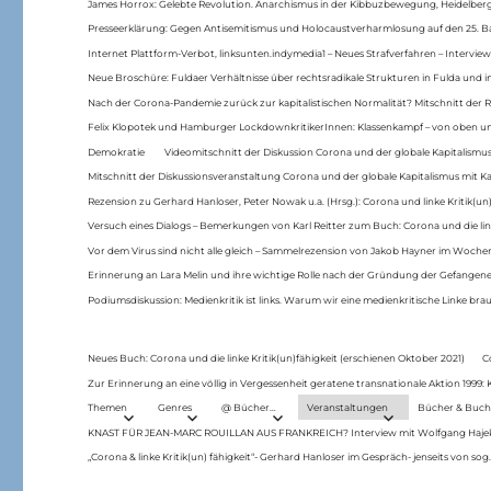
James Horrox: Gelebte Revolution. Anarchismus in der Kibbuzbewegung, Heidelber
Presseerklärung: Gegen Antisemitismus und Holocaustverharmlosung auf den 25. 
Internet Plattform-Verbot, linksunten.indymedia1 – Neues Strafverfahren – Interview
Neue Broschüre: Fuldaer Verhältnisse über rechtsradikale Strukturen in Fulda und 
Nach der Corona-Pandemie zurück zur kapitalistischen Normalität? Mitschnitt der Re
Felix Klopotek und Hamburger LockdownkritikerInnen: Klassenkampf – von oben und
Demokratie
Videomitschnitt der Diskussion Corona und der globale Kapitalismus
Mitschnitt der Diskussionsveranstaltung Corona und der globale Kapitalismus mit Ka
Rezension zu Gerhard Hanloser, Peter Nowak u.a. (Hrsg.): Corona und linke Kritik(un)
Versuch eines Dialogs – Bemerkungen von Karl Reitter zum Buch: Corona und die link
Vor dem Virus sind nicht alle gleich – Sammelrezension von Jakob Hayner im Woch
Erinnerung an Lara Melin und ihre wichtige Rolle nach der Gründung der Gefange
Podiumsdiskussion: Medienkritik ist links. Warum wir eine medienkritische Linke br
Neues Buch: Corona und die linke Kritik(un)fähigkeit (erschienen Oktober 2021)
C
Zur Erinnerung an eine völlig in Vergessenheit geratene transnationale Aktion 1999
Themen
Genres
@ Bücher…
Veranstaltungen
Bücher & Buch
KNAST FÜR JEAN-MARC ROUILLAN AUS FRANKREICH? Interview mit Wolfgang Hajek 
„Corona & linke Kritik(un) fähigkeit“- Gerhard Hanloser im Gespräch- jenseits von sog