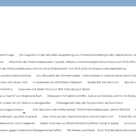
tete Frage
Ein Gespräch in der aktuellen Ausstellung von Ferdinand Dölberg in der Galerie Anton J
hiv
Mitschnitt der Podiumsdiskussion: Gewalt, Militanz und emanzipatorische Praxis vom 19.10.2015 i
tt der Podiumsdiskussion Armut ohne Widerstand? vom 18.9..2024 im Museum des Kapitalismus
ung des Arbeitsmarktes
Zur Aktualität der Zimmerwalder – mein Aufsatz in neuerschienen Buch St
auchen mit neuen Link
In Gedenken am Rolf-Dieter Missbach
Solidarität mit Stern e.V.
Spuren d
Winterthur
Interview mit Radio Flora zur RAF-Fahndung in Berlin
 zur Sache“ von Stephanie Bart
Diskussion mit Sabine Schiffer, Justus von Daniels und mir im Podc
n Linken am 31.1.2024 in Ludwigshafen
Polizeigewalt oder der Schutzmann als Putzmann
Teuerungsprotesten
War das schon der heiße Herbst? (PAS Podiumsdiskussion, Berlin 16/02/23
e Revision: aus Kein Zustand
„Wer nicht aus der Geschichte lernt, kommt darin um“
Filmkritik: »
 bekommt, nicht reagieren
Radio-Interview zu Rheinmetall-Entwaffnen Camp in Kassel
Corona u
ression gegen italienische Basisgewerkschaften
Mit Maske und Plakat – Zum Tod des Aktionskünstler