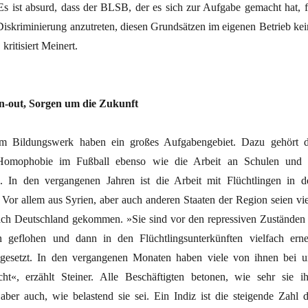
Es ist absurd, dass der BLSB, der es sich zur Aufgabe gemacht hat, f
iskriminierung anzutreten, diesen Grundsätzen im eigenen Betrieb kei
kritisiert Meinert.
rn-out, Sorgen um die Zukunft
im Bildungswerk haben ein großes Aufgabengebiet. Dazu gehört d
omophobie im Fußball ebenso wie die Arbeit an Schulen und 
n. In den vergangenen Jahren ist die Arbeit mit Flüchtlingen in d
 Vor allem aus Syrien, aber auch anderen Staaten der Region seien vie
ch Deutschland gekommen. »Sie sind vor den repressiven Zuständen 
n geflohen und dann in den Flüchtlingsunterkünften vielfach erne
s­gesetzt. In den vergangenen Monaten haben viele von ihnen bei u
ht«, erzählt Steiner. Alle Beschäftigten betonen, wie sehr sie ih
 aber auch, wie belastend sie sei. Ein Indiz ist die steigende Zahl d