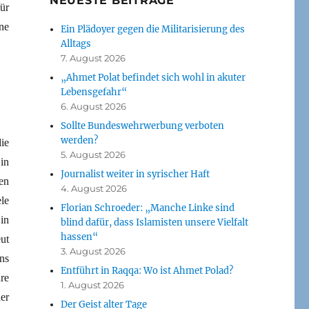
NEUESTE BEITRÄGE
ür
ne
Ein Plädoyer gegen die Militarisierung des
Alltags
7. August 2026
„Ahmet Polat befindet sich wohl in akuter
Lebensgefahr“
6. August 2026
Sollte Bundeswehrwerbung verboten
werden?
ie
5. August 2026
in
Journalist weiter in syrischer Haft
en
4. August 2026
le
Florian Schroeder: „Manche Linke sind
in
blind dafür, dass Islamisten unsere Vielfalt
hassen“
ut
3. August 2026
ns
Entführt in Raqqa: Wo ist Ahmet Polad?
re
1. August 2026
er
Der Geist alter Tage