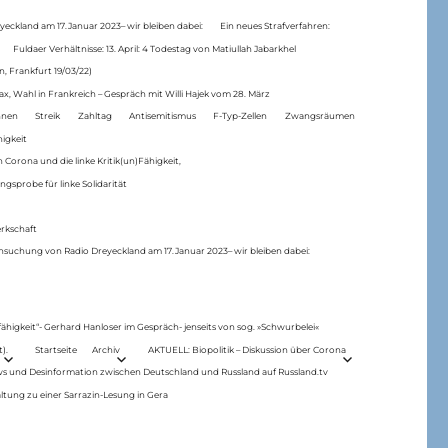
eckland am 17.Januar 2023– wir bleiben dabei:
Ein neues Strafverfahren:
Fuldaer Verhältnisse: 13. April: 4 Todestag von Matiul­lah Jabarkhel
n, Frankfurt 19/03/22)
ax, Wahl in Frankreich – Gespräch mit Willi Hajek vom 28. März
nen
Streik
Zahltag
Antisemitismus
F-Typ-Zellen
Zwangsräumen
higkeit
 Corona und die linke Kritik(un)Fähigkeit,
ngsprobe für linke Solidarität
rkschaft
hsuchung von Radio Dreyeckland am 17.Januar 2023– wir bleiben dabei:
 fähigkeit“- Gerhard Hanloser im Gespräch- jenseits von sog. »Schwurbelei«
).
Startseite
Archiv
AKTUELL: Biopolitik – Diskussion über Corona
ws und Desinformation zwischen Deutschland und Russland auf Russland.tv
ltung zu einer Sarrazin-Lesung in Gera