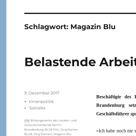
Schlagwort:
Magazin Blu
Belastende Arbeit
Veröffentlicht
9. Dezember 2017
Beschäftigte des
am
Kategorien
Innenpolitik
Brandenburg set
Soziales
Geschäftsführer sp
Schlagwörter
SW
:
Bildungswerks des Lesben- und
Schwulenverbands Berlin-
Brandenburg
,
BLSB FAU
,
Jörg Steiner
»Ich habe noch nie 
BLSB
,
Jörg Steinert
,
Magazin Blu