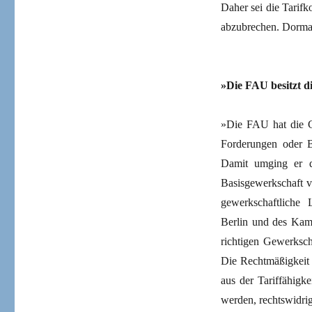
Daher sei die Tari
abzubrechen. Dorman
»Die FAU besitzt di
»Die FAU hat die G
Forderungen oder B
Damit umging er d
Basisgewerkschaft v
gewerkschaftliche 
Berlin und des Kamm
richtigen Gewerksch
Die Rechtmäßigkeit 
aus der Tariffähigk
werden, rechtswidri