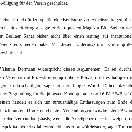
ewilligung für den Verein geschuldet.
i einer Projektförderung, die eine Befristung von Arbeitsverträgen für 
fzeit mit sich bringt«, sagte er dem queeren Magazin Blu. Steinert wei
r Berliner Senat bisher nicht über einen Antrag auf institutionel
ereins entschieden habe. Mit dieser Förderungsform würde größe
ewährleistet.
Valentin Dormann widerspricht diesen Argumenten. Es sei durcha
en Vereinen mit Projektförderung übliche Praxis, die Beschäftigten m
rägen zu beschäftigen, sagte er der Jungle World. Daher akzeptie
erts Begründung für die jüngsten Kündigungen von 16 ­BLSB-Beschä
Steinert handelt es sich um turnusmäßige Entlassungen zum Ende d
d nicht um ein Druckmittel in den Verhandlungen zwischen der FAU u
t keine Verhandlungsbasis, wenn die Arbeitgeberseite sich weigert, d
erspektive über das Jahresende hinaus zu gewährleisten«, sagte Torman