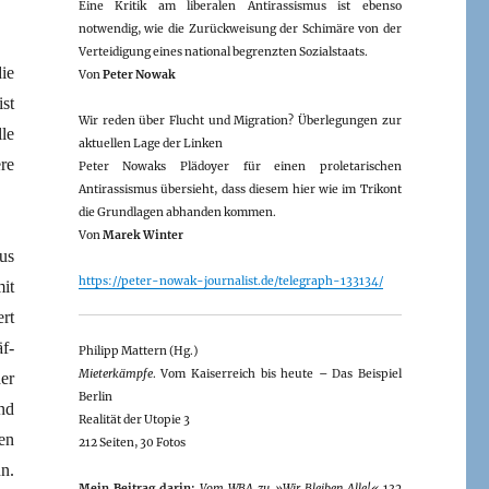
Eine Kritik am liberalen Antirassismus ist ebenso
notwendig, wie die Zurückweisung der Schimäre von der
Verteidigung eines national begrenzten Sozialstaats.
die
Von
Peter Nowak
st
Wir reden über Flucht und Migration? Überlegungen zur
le
aktuellen Lage der Linken
re
Peter Nowaks Plädoyer für einen proletarischen
Antirassismus übersieht, dass diesem hier wie im Trikont
die Grundlagen abhanden kommen.
Von
Marek Winter
us
https://peter-nowak-journalist.de/telegraph-133134/
it
rt
f­
Philipp Mattern (Hg.)
Mieterkämpfe
. Vom Kaiserreich bis heute – Das Beispiel
er
Berlin
nd
Realität der Utopie 3
en
212 Seiten, 30 Fotos
n.
Mein Beitrag darin:
Vom WBA zu »Wir Bleiben Alle!«
132