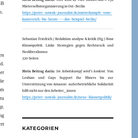
SB
Mieterselbstorganisierung in Ost-Berlin
n.
https://peter-nowak-journalist.de/mieterkampfe-vom-
kaiserreich-bis-heute-–-das-beispiel-berlin/
Sebastian Friedrich / Redaktion analyse & kritik (Hg.)
Neue
Klassenpolitik
. Linke Strategien gegen Rechtsruck und
Neoliberalismus
en
220 Seiten
d.
Mein Beitrag darin:
Im Arbeitskampf wird’s konkret
. Von
er
Lesbian und Gays Support the Miners bis zur
ie
Unterstützung von Amazon: außerbetriebliche Solidarität
ts
hilft nicht nur den Arbeiter_innen
https://peter-nowak-journalist.de/neue-klassenpolitik/
zu
t.
ng
rt
KATEGORIEN