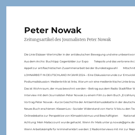
Peter Nowak
Zeitungsartikel des Journalisten Peter Nowak
Die Linie Elsässer-Wertmüller in der antideutschen Bewegung und eine unbeantwor
Aus dem Archiv: Buchtipp: Gegenbilder zur Expo
Telepolis und das verlorene Arc
Appell zur antifaschistischen Zusammenarbeit bei der Bundestagswahl
Mitschni
LOHNARBEIT IN DEUTSCHLAND IM JAHR 2024 – Eine Diskussionsrunde zur Entwickl
Podiumsdiskussion: Medienkritik ist links. Warum wir eine medienkritische Linke br
Das ist Wohnraum, der muss bewohnt werden – Beitrag aus dem Radio Stadtfilter 
Interview mit dem Journalisten Peter Nowak zu einem Film zu dem Buch „Erzählung
Vortrag Peter Nowak – Kurze Geschichte der Antisemitismusdebatte in der deutsche
Neues Buch erschienen: KlassenLos – Sozialer Widerstand von Hartz IV bis zu den 
Onlinedebatte zur Perspektive von Klimaaktivistmus und Beschäftigten
National
Achtung: Mein Mailaccount wurde gehackt. Wenn ihr Mails unter p.nowak@gmx.de
Wenn Arbeitskämpfe für kriminell erklärt werden: 2 Radiointerviews mit mir zur Rep