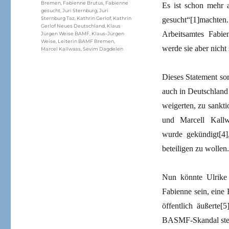
Bremen
,
Fabienne Brutus
,
Fabienne
Es ist schon mehr a
gesucht
,
Juri Sternburg
,
Juri
gesucht“[1]machte
Sternburg Taz
,
Kathrin Gerlof
,
Kathrin
Gerlof Neues Deutschland
,
Klaus
Arbeitsamtes Fabien
Jürgen Weise BAMF
,
Klaus-Jürgen
Weise
,
Leiterin BAMF Bremen
,
werde sie aber nicht 
Marcel Kallwass
,
Sevim Dagdelen
Dieses Statement so
auch in Deutschland 
weigerten, zu sankti
und Marcell Kallw
wurde gekündigt[4],
beteiligen zu wollen.
Nun könnte Ulrike
Fabienne sein, eine 
öffentlich äußerte
BASMF-Skandal steh