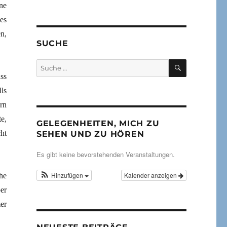
ne
es
n,
SUCHE
SUCHEN
Suche
nach:
ss
ls
rn
e,
GELEGENHEITEN, MICH ZU
ht
SEHEN UND ZU HÖREN
Es gibt keine bevorstehenden Veranstaltungen.
Hinzufügen
Kalender anzeigen
he
er
er