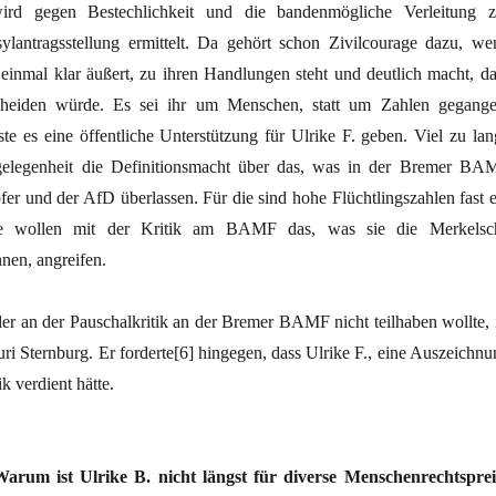
rd gegen Bestechlichkeit und die bandenmögliche Verleitung z
ylantragsstellung ermittelt. Da gehört schon Zivilcourage dazu, we
 einmal klar äußert, zu ihren Handlungen steht und deutlich macht, da
cheiden würde. Es sei ihr um Menschen, statt um Zahlen gegange
ste es eine öffentliche Unterstützung für Ulrike F. geben. Viel zu lan
elegenheit die Definitionsmacht über das, was in der Bremer BA
fer und der AfD überlassen. Für die sind hohe Flüchtlingszahlen fast e
ie wollen mit der Kritik am BAMF das, was sie die Merkelsc
nnen, angreifen.
er an der Pauschalkritik an der Bremer BAMF nicht teilhaben wollte, i
ri Sternburg. Er forderte[6] hingegen, dass Ulrike F., eine Auszeichnu
ik verdient hätte.
Warum ist Ulrike B. nicht längst für diverse Menschenrechtsprei