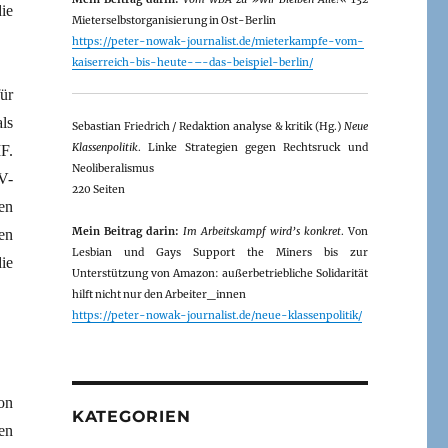
ie
Mieterselbstorganisierung in Ost-Berlin
https://peter-nowak-journalist.de/mieterkampfe-vom-
kaiserreich-bis-heute-–-das-beispiel-berlin/
ür
ls
Sebastian Friedrich / Redaktion analyse & kritik (Hg.)
Neue
Klassenpolitik
. Linke Strategien gegen Rechtsruck und
F.
Neoliberalismus
V-
220 Seiten
en
Mein Beitrag darin:
Im Arbeitskampf wird’s konkret
. Von
en
Lesbian und Gays Support the Miners bis zur
ie
Unterstützung von Amazon: außerbetriebliche Solidarität
hilft nicht nur den Arbeiter_innen
https://peter-nowak-journalist.de/neue-klassenpolitik/
on
KATEGORIEN
en