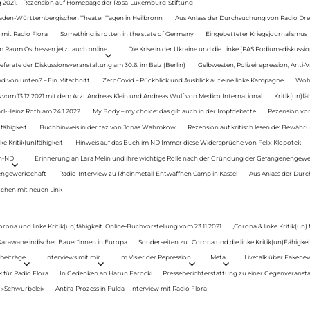
g 2021. – Rezension auf Homepage der Rosa-Luxemburg-Stiftung
Baden-Württembergischen Theater Tagen in Heilbronn
Aus Anlass der Durchsuchung von Radio Drey
 mit Radio Flora
Something is rotten in the state of Germany
Eingebetteter Kriegsjournalismus
im Raum Osthessen jetzt auch online
Die Krise in der Ukraine und die Linke (PAS Podiumsdiskussio
ferate der Diskussionsveranstaltung am 30.6. im Baiz (Berlin)
Gelbwesten, Polizeirepression, Anti-V
 von unten? – Ein Mitschnitt
ZeroCovid – Rückblick und Ausblick auf eine linke Kampagne
Woh
 vom 13.12.2021 mit dem Arzt Andreas Klein und Andreas Wulf von Medico International
Kritik(un)fä
rl-Heinz Roth am 24.1.2022
My Body – my choice: das gilt auch in der Impfdebatte
Rezension von
fähigkeit
Buchhinweis in der taz von Jonas Wahmkow
Rezension auf kritisch lesen.de: Bewähru
e Kritik(un)fähigkeit
Hinweis auf das Buch im ND Immer diese Widersprüche von Felix Klopotek
en-ND
Erinnerung an Lara Melin und ihre wichtige Rolle nach der Gründung der Gefangenengewe
nengewerkschaft
Radio-Interview zu Rheinmetall-Entwaffnen Camp in Kassel
Aus Anlass der Durc
auchen mit neuen Link
orona und linke Kritik(un)fähigkeit. Online-Buchvorstellung vom 23.11.2021
„Corona & linke Kritik(un)
: Karawane indischer Bauer*innen in Europa
Sonderseiten zu…Corona und die linke Kritik(un)Fähigkeit
beiträge
Interviews mit mir
Im Visier der Repression
Meta
Livetalk über Fakene
für Radio Flora
In Gedenken an Harun Farocki
Presseberichterstattung zu einer Gegenveransta
. »Schwurbelei«
Antifa-Prozess in Fulda – Interview mit Radio Flora