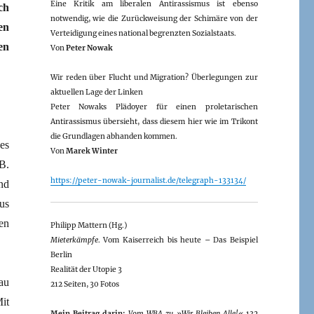
Eine Kritik am liberalen Antirassismus ist ebenso
ch
notwendig, wie die Zurückweisung der Schimäre von der
en
Verteidigung eines national begrenzten Sozialstaats.
en
Von
Peter Nowak
Wir reden über Flucht und Migration? Überlegungen zur
aktuellen Lage der Linken
Peter Nowaks Plädoyer für einen proletarischen
Antirassismus übersieht, dass diesem hier wie im Trikont
die Grundlagen abhanden kommen.
es
Von
Marek Winter
B.
https://peter-nowak-journalist.de/telegraph-133134/
nd
us
en
Philipp Mattern (Hg.)
Mieterkämpfe
. Vom Kaiserreich bis heute – Das Beispiel
Berlin
Realität der Utopie 3
au
212 Seiten, 30 Fotos
it
Mein Beitrag darin:
Vom WBA zu »Wir Bleiben Alle!«
132