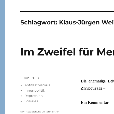
Schlagwort:
Klaus-Jürgen Wei
Im Zweifel für M
Veröffentlicht
1. Juni 2018
Die ehemalige Le
am
Kategorien
Antifaschismus
Zivilcourage –
Innenpolitik
Repression
Soziales
Ein Kommentar
Schlagwörter
SW
:
Auszeichung Leiterin BAMF