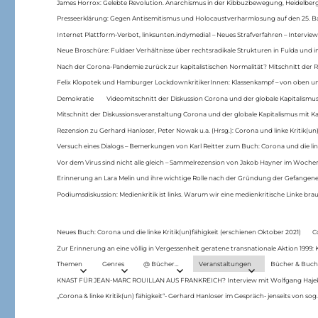
James Horrox: Gelebte Revolution. Anarchismus in der Kibbuzbewegung, Heidelber
Presseerklärung: Gegen Antisemitismus und Holocaustverharmlosung auf den 25. 
Internet Plattform-Verbot, linksunten.indymedia1 – Neues Strafverfahren – Interview
Neue Broschüre: Fuldaer Verhältnisse über rechtsradikale Strukturen in Fulda und 
Nach der Corona-Pandemie zurück zur kapitalistischen Normalität? Mitschnitt der Re
Felix Klopotek und Hamburger LockdownkritikerInnen: Klassenkampf – von oben und
Demokratie
Videomitschnitt der Diskussion Corona und der globale Kapitalismus
Mitschnitt der Diskussionsveranstaltung Corona und der globale Kapitalismus mit Ka
Rezension zu Gerhard Hanloser, Peter Nowak u.a. (Hrsg.): Corona und linke Kritik(un)
Versuch eines Dialogs – Bemerkungen von Karl Reitter zum Buch: Corona und die link
Vor dem Virus sind nicht alle gleich – Sammelrezension von Jakob Hayner im Woch
Erinnerung an Lara Melin und ihre wichtige Rolle nach der Gründung der Gefange
Podiumsdiskussion: Medienkritik ist links. Warum wir eine medienkritische Linke br
Neues Buch: Corona und die linke Kritik(un)fähigkeit (erschienen Oktober 2021)
C
Zur Erinnerung an eine völlig in Vergessenheit geratene transnationale Aktion 1999
Themen
Genres
@ Bücher…
Veranstaltungen
Bücher & Buch
KNAST FÜR JEAN-MARC ROUILLAN AUS FRANKREICH? Interview mit Wolfgang Hajek 
„Corona & linke Kritik(un) fähigkeit“- Gerhard Hanloser im Gespräch- jenseits von sog