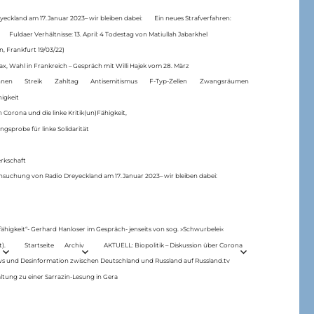
eckland am 17.Januar 2023– wir bleiben dabei:
Ein neues Strafverfahren:
Fuldaer Verhältnisse: 13. April: 4 Todestag von Matiul­lah Jabarkhel
n, Frankfurt 19/03/22)
ax, Wahl in Frankreich – Gespräch mit Willi Hajek vom 28. März
nen
Streik
Zahltag
Antisemitismus
F-Typ-Zellen
Zwangsräumen
higkeit
 Corona und die linke Kritik(un)Fähigkeit,
ngsprobe für linke Solidarität
rkschaft
hsuchung von Radio Dreyeckland am 17.Januar 2023– wir bleiben dabei:
 fähigkeit“- Gerhard Hanloser im Gespräch- jenseits von sog. »Schwurbelei«
).
Startseite
Archiv
AKTUELL: Biopolitik – Diskussion über Corona
ws und Desinformation zwischen Deutschland und Russland auf Russland.tv
ltung zu einer Sarrazin-Lesung in Gera