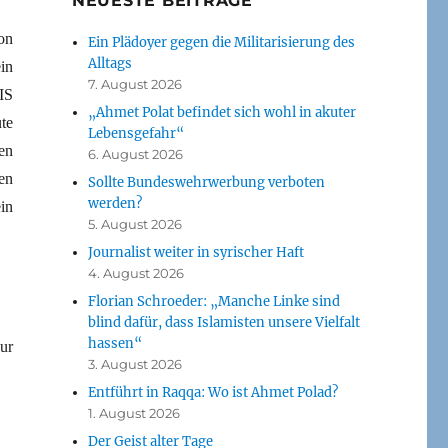
NEUESTE BEITRÄGE
on
Ein Plädoyer gegen die Militarisierung des
Alltags
in
7. August 2026
IS
„Ahmet Polat befindet sich wohl in akuter
te
Lebensgefahr“
en
6. August 2026
en
Sollte Bundeswehrwerbung verboten
werden?
in
5. August 2026
Journalist weiter in syrischer Haft
4. August 2026
Florian Schroeder: „Manche Linke sind
blind dafür, dass Islamisten unsere Vielfalt
hassen“
ur
3. August 2026
Entführt in Raqqa: Wo ist Ahmet Polad?
1. August 2026
Der Geist alter Tage