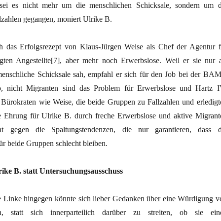
 sei es nicht mehr um die menschlichen Schicksale, sondern um d
lzahlen gegangen, moniert Ulrike B.
 das Erfolgsrezept von Klaus-Jürgen Weise als Chef der Agentur f
gten Angestellte[7], aber mehr noch Erwerbslose. Weil er sie nur a
s menschliche Schicksale sah, empfahl er sich für den Job bei der BAM
so, nicht Migranten sind das Problem für Erwerbslose und Hartz I
Bürokraten wie Weise, die beide Gruppen zu Fallzahlen und erledigt
 Ehrung für Ulrike B. durch freche Erwerbslose und aktive Migrant
t gegen die Spaltungstendenzen, die nur garantieren, dass d
ür beide Gruppen schlecht bleiben.
ike B. statt Untersuchungsausschuss
e Linke hingegen könnte sich lieber Gedanken über eine Würdigung v
 statt sich innerparteilich darüber zu streiten, ob sie ein