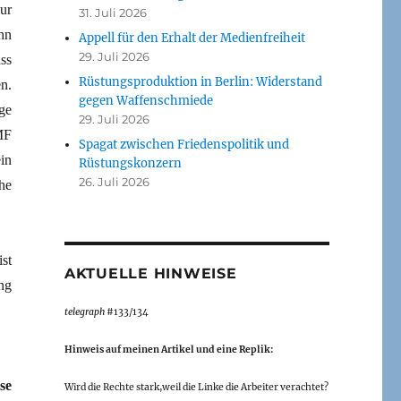
ur
31. Juli 2026
nn
Appell für den Erhalt der Medienfreiheit
29. Juli 2026
ss
Rüstungsproduktion in Berlin: Widerstand
n.
gegen Waffenschmiede
ge
29. Juli 2026
MF
Spagat zwischen Friedenspolitik und
in
Rüstungskonzern
26. Juli 2026
he
st
AKTUELLE HINWEISE
ng
telegraph
#133/134
Hinweis auf meinen Artikel und eine Replik:
se
Wird die Rechte stark,weil die Linke die Arbeiter verachtet?