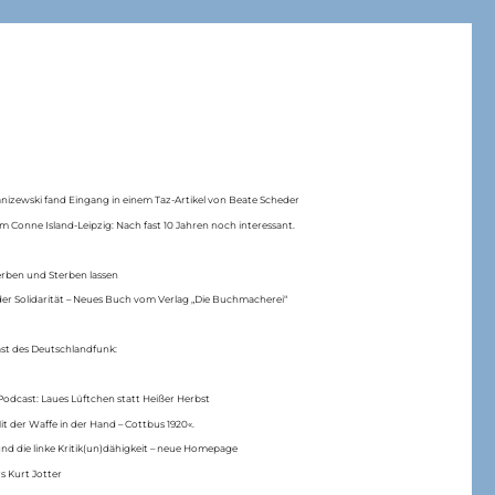
anizewski fand Eingang in einem Taz-Artikel von Beate Scheder
m Conne Island-Leipzig: Nach fast 10 Jahren noch interessant.
erben und Sterben lassen
er Solidarität – Neues Buch vom Verlag „Die Buchmacherei“
ast des Deutschlandfunk:
Podcast: Laues Lüftchen statt Heißer Herbst
Mit der Waffe in der Hand – Cottbus 1920«.
nd die linke Kritik(un)dähigkeit – neue Homepage
s Kurt Jotter