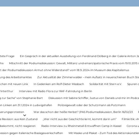
tete Frage
Ein Gespräch in der aktuellen Ausstellung von Ferdinand Dölberg in der Galerie Anton J
hiv
Mitschnitt der Podiumsdiskussion: Gewalt, Militanz und emanzipatorische Praxis vom 19.10.2015 i
tt der Podiumsdiskussion Armut ohne Widerstand? vom 18.9..2024 im Museum des Kapitalismus
ung des Arbeitsmarktes
Zur Aktualität der Zimmerwalder – mein Aufsatz in neuerschienen Buch St
auchen mit neuen Link
In Gedenken am Rolf-Dieter Missbach
Solidarität mit Stern e.V.
Spuren d
Winterthur
Interview mit Radio Flora zur RAF-Fahndung in Berlin
 zur Sache“ von Stephanie Bart
Diskussion mit Sabine Schiffer, Justus von Daniels und mir im Podc
n Linken am 31.1.2024 in Ludwigshafen
Polizeigewalt oder der Schutzmann als Putzmann
Teuerungsprotesten
War das schon der heiße Herbst? (PAS Podiumsdiskussion, Berlin 16/02/23
e Revision: aus Kein Zustand
„Wer nicht aus der Geschichte lernt, kommt darin um“
Filmkritik: »
 bekommt, nicht reagieren
Radio-Interview zu Rheinmetall-Entwaffnen Camp in Kassel
Corona u
ression gegen italienische Basisgewerkschaften
Mit Maske und Plakat – Zum Tod des Aktionskünstler