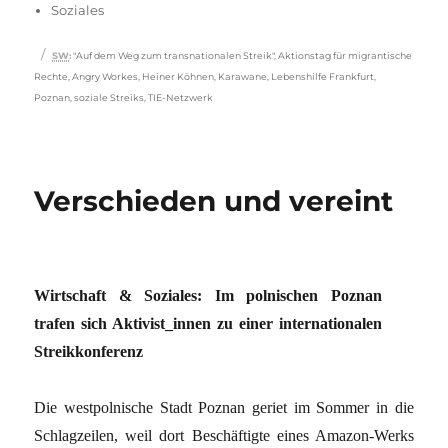
Soziales
Schlagwörter
SW
:
"Auf dem Weg zum transnationalen Streik"
,
Aktionstag für migrantische
Rechte
,
Angry Workes
,
Heiner Köhnen
,
Karawane
,
Lebenshilfe Frankfurt
,
Poznan
,
soziale Streiks
,
TIE-Netzwerk
Verschieden und vereint
Wirtschaft & Soziales: Im polnischen Poznan
trafen sich Aktivist_innen zu einer internationalen
Streikkonferenz
Die westpolnische Stadt Poznan geriet im Sommer in die
Schlagzeilen, weil dort Beschäftigte eines Amazon-Werks