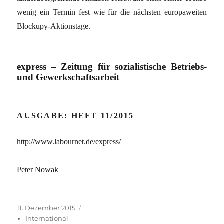
wenig ein Termin fest wie für die nächsten europaweiten
Blockupy-Aktionstage.
express – Zeitung für sozialistische Betriebs-
und Gewerkschaftsarbeit
AUSGABE: HEFT 11/2015
http://www.labournet.de/express/
Peter Nowak
Veröffentlicht
Kategorien
11. Dezember 2015
am
International