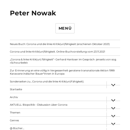
Peter Nowak
MENÜ
Neues Buch: Corona und die linke Kritik(un)fähigkeit (erschienen Oktober 2021)
Corona und linke Kritik(un)fähigkeit. Online-Buchvorstellung vom 23.11.2021
„Corona & linke Kritik(un) fähigkeit“- Gerhard Hanloser im Gespräch- jenseits von sog.
»Schwurbelei«
Zur Erinnerung an eine völlig in Vergessenheit geratene transnationale Aktion 1999:
Karawane indischer Bauer*innen in Europa
Sonderseiten zu…Corona und die linke Kritik(un)Fähigkeit).
Unterme
anzeigen
Startseite
Archiv
Unterme
anzeigen
AKTUELL: Biopolitik – Diskussion über Corona
Unterme
anzeigen
Themen
Unterme
anzeigen
Genres
Unterme
anzeigen
@ Bücher…
Unterme