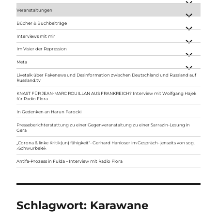
anzeigen
Veranstaltungen
Unterme
anzeigen
Bücher & Buchbeiträge
Unterme
anzeigen
Interviews mit mir
Unterme
anzeigen
Im Visier der Repression
Unterme
anzeigen
Meta
Unterme
anzeigen
Livetalk über Fakenews und Desinformation zwischen Deutschland und Russland auf
Russland.tv
KNAST FÜR JEAN-MARC ROUILLAN AUS FRANKREICH? Interview mit Wolfgang Hajek
für Radio Flora
In Gedenken an Harun Farocki
Presseberichterstattung zu einer Gegenveranstaltung zu einer Sarrazin-Lesung in
Gera
„Corona & linke Kritik(un) fähigkeit“- Gerhard Hanloser im Gespräch- jenseits von sog.
»Schwurbelei«
Antifa-Prozess in Fulda – Interview mit Radio Flora
Schlagwort:
Karawane