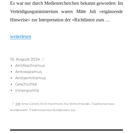
Es war nur durch Medienrecherchen bekannt geworden: Im
Verteidigungsministerium waren Mitte Juli »ergänzende
Hinweise« zur Interpretation der »Richtlinien zum …
„Bundeswehr: Doch keine Wehrmachtsgrößen als Vorbilder“
weiterlesen
Veröffentlicht
Kategorien
16. August 2024
am
Antifaschismus
Antirassismus
Antisemitismus
Geschichte
Innenpolitik
Schlagwörter
SW
:
Arne Collatz
,
Erich Hartmann
,
Kai Rohrschneider
,
Traditionserlass
Bundeswehr
,
Traditionserlass Bundeswehr taz