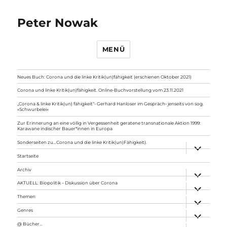
Peter Nowak
MENÜ
Neues Buch: Corona und die linke Kritik(un)fähigkeit (erschienen Oktober 2021)
Corona und linke Kritik(un)fähigkeit. Online-Buchvorstellung vom 23.11.2021
„Corona & linke Kritik(un) fähigkeit“- Gerhard Hanloser im Gespräch- jenseits von sog.
»Schwurbelei«
Zur Erinnerung an eine völlig in Vergessenheit geratene transnationale Aktion 1999:
Karawane indischer Bauer*innen in Europa
Sonderseiten zu…Corona und die linke Kritik(un)Fähigkeit).
Unterme
anzeigen
Startseite
Archiv
Unterme
anzeigen
AKTUELL: Biopolitik – Diskussion über Corona
Unterme
anzeigen
Themen
Unterme
anzeigen
Genres
Unterme
anzeigen
@ Bücher…
Unterme