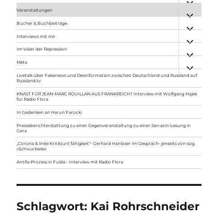
anzeigen
Veranstaltungen
Unterme
anzeigen
Bücher & Buchbeiträge
Unterme
anzeigen
Interviews mit mir
Unterme
anzeigen
Im Visier der Repression
Unterme
anzeigen
Meta
Unterme
anzeigen
Livetalk über Fakenews und Desinformation zwischen Deutschland und Russland auf
Russland.tv
KNAST FÜR JEAN-MARC ROUILLAN AUS FRANKREICH? Interview mit Wolfgang Hajek
für Radio Flora
In Gedenken an Harun Farocki
Presseberichterstattung zu einer Gegenveranstaltung zu einer Sarrazin-Lesung in
Gera
„Corona & linke Kritik(un) fähigkeit“- Gerhard Hanloser im Gespräch- jenseits von sog.
»Schwurbelei«
Antifa-Prozess in Fulda – Interview mit Radio Flora
Schlagwort:
Kai Rohrschneider