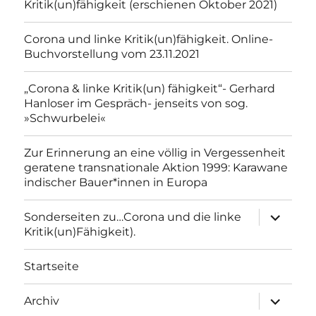
Kritik(un)fähigkeit (erschienen Oktober 2021)
Corona und linke Kritik(un)fähigkeit. Online-
Buchvorstellung vom 23.11.2021
„Corona & linke Kritik(un) fähigkeit“- Gerhard
Hanloser im Gespräch- jenseits von sog.
»Schwurbelei«
Zur Erinnerung an eine völlig in Vergessenheit
geratene transnationale Aktion 1999: Karawane
indischer Bauer*innen in Europa
Unterme
Sonderseiten zu…Corona und die linke
anzeigen
Kritik(un)Fähigkeit).
Startseite
Unterme
Archiv
anzeigen