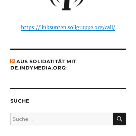
https://linksunten.soligruppe.org/call/
AUS SOLIDATITÄT MIT
DE.INDYMEDIA.ORG:
SUCHE
SU
Suche
nach: