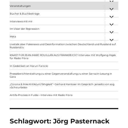
anzeigen
Veranstaltungen
Unterme
anzeigen
Bücher & Buchbeiträge
Unterme
anzeigen
Interviews mit mir
Unterme
anzeigen
Im Visier der Repression
Unterme
anzeigen
Meta
Unterme
anzeigen
Livetalk über Fakenews und Desinformation zwischen Deutschland und Russland auf
Russland.tv
KNAST FÜR JEAN-MARC ROUILLAN AUS FRANKREICH? Interview mit Wolfgang Hajek
für Radio Flora
In Gedenken an Harun Farocki
Presseberichterstattung zu einer Gegenveranstaltung zu einer Sarrazin-Lesung in
Gera
„Corona & linke Kritik(un) fähigkeit“- Gerhard Hanloser im Gespräch- jenseits von sog.
»Schwurbelei«
Antifa-Prozess in Fulda – Interview mit Radio Flora
Schlagwort:
Jörg Pasternack