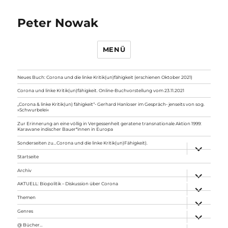
Peter Nowak
MENÜ
Neues Buch: Corona und die linke Kritik(un)fähigkeit (erschienen Oktober 2021)
Corona und linke Kritik(un)fähigkeit. Online-Buchvorstellung vom 23.11.2021
„Corona & linke Kritik(un) fähigkeit“- Gerhard Hanloser im Gespräch- jenseits von sog.
»Schwurbelei«
Zur Erinnerung an eine völlig in Vergessenheit geratene transnationale Aktion 1999:
Karawane indischer Bauer*innen in Europa
Sonderseiten zu…Corona und die linke Kritik(un)Fähigkeit).
Unterme
anzeigen
Startseite
Archiv
Unterme
anzeigen
AKTUELL: Biopolitik – Diskussion über Corona
Unterme
anzeigen
Themen
Unterme
anzeigen
Genres
Unterme
anzeigen
@ Bücher…
Unterme