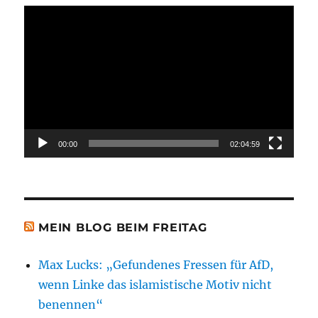
Video-
Player
00:00
02:04:59
MEIN BLOG BEIM FREITAG
Max Lucks: „Gefundenes Fressen für AfD,
wenn Linke das islamistische Motiv nicht
benennen“