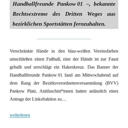
Handballfreunde Pankow 01 –, bekannte
Rechtsextreme des Dritten Weges aus
bezirklichen Sportstätten fernzuhalten.
Verschränkte Hände in den blau-weißen Vereinsfarben
umschließen einen Fußball, eine der Hände ist zur Faust
geballt und zerschlägt ein Hakenkreuz. Das Banner der
Handballfreunde Pankow 01 fand am Mittwochabend auf
dem Rang der Bezirksverordnetenversammlung (BVV)
Pankow Platz. Antifaschist*innen hatten anlässlich eines
Antrags der Linksfraktion zu…
„Berlin Pankow: Dritter Weg vom Platz gestellt“
weiterlesen