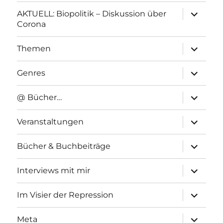
Unterme
AKTUELL: Biopolitik – Diskussion über
anzeigen
Corona
Unterme
Themen
anzeigen
Unterme
Genres
anzeigen
Unterme
@ Bücher…
anzeigen
Unterme
Veranstaltungen
anzeigen
Unterme
Bücher & Buchbeiträge
anzeigen
Unterme
Interviews mit mir
anzeigen
Unterme
Im Visier der Repression
anzeigen
Unterme
Meta