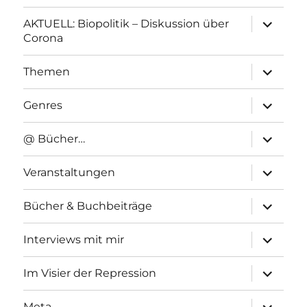
Unterme
AKTUELL: Biopolitik – Diskussion über
anzeigen
Corona
Unterme
Themen
anzeigen
Unterme
Genres
anzeigen
Unterme
@ Bücher…
anzeigen
Unterme
Veranstaltungen
anzeigen
Unterme
Bücher & Buchbeiträge
anzeigen
Unterme
Interviews mit mir
anzeigen
Unterme
Im Visier der Repression
anzeigen
Unterme
Meta