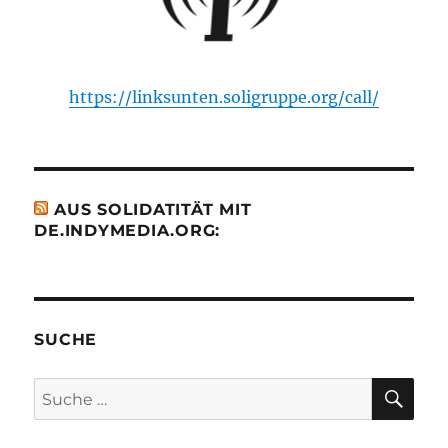
https://linksunten.soligruppe.org/call/
AUS SOLIDATITÄT MIT
DE.INDYMEDIA.ORG:
SUCHE
SU
Suche
nach: