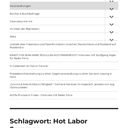
anzeigen
Veranstaltungen
Unterme
anzeigen
Bücher & Buchbeiträge
Unterme
anzeigen
Interviews mit mir
Unterme
anzeigen
Im Visier der Repression
Unterme
anzeigen
Meta
Unterme
anzeigen
Livetalk über Fakenews und Desinformation zwischen Deutschland und Russland auf
Russland.tv
KNAST FÜR JEAN-MARC ROUILLAN AUS FRANKREICH? Interview mit Wolfgang Hajek
für Radio Flora
In Gedenken an Harun Farocki
Presseberichterstattung zu einer Gegenveranstaltung zu einer Sarrazin-Lesung in
Gera
„Corona & linke Kritik(un) fähigkeit“- Gerhard Hanloser im Gespräch- jenseits von sog.
»Schwurbelei«
Antifa-Prozess in Fulda – Interview mit Radio Flora
Schlagwort:
Hot Labor