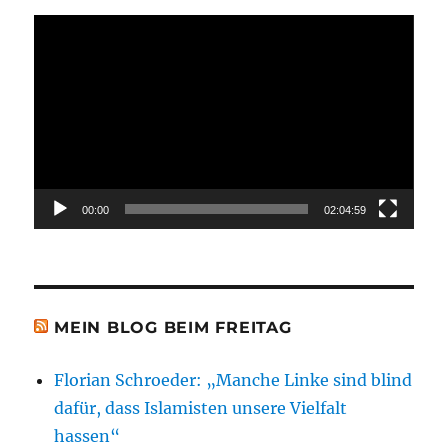
Video-
Player
00:00
02:04:59
MEIN BLOG BEIM FREITAG
Florian Schroeder: „Manche Linke sind blind
dafür, dass Islamisten unsere Vielfalt
hassen“