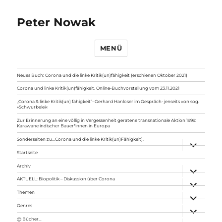
Peter Nowak
MENÜ
Neues Buch: Corona und die linke Kritik(un)fähigkeit (erschienen Oktober 2021)
Corona und linke Kritik(un)fähigkeit. Online-Buchvorstellung vom 23.11.2021
„Corona & linke Kritik(un) fähigkeit“- Gerhard Hanloser im Gespräch- jenseits von sog.
»Schwurbelei«
Zur Erinnerung an eine völlig in Vergessenheit geratene transnationale Aktion 1999:
Karawane indischer Bauer*innen in Europa
Sonderseiten zu…Corona und die linke Kritik(un)Fähigkeit).
Unterme
anzeigen
Startseite
Archiv
Unterme
anzeigen
AKTUELL: Biopolitik – Diskussion über Corona
Unterme
anzeigen
Themen
Unterme
anzeigen
Genres
Unterme
anzeigen
@ Bücher…
Unterme