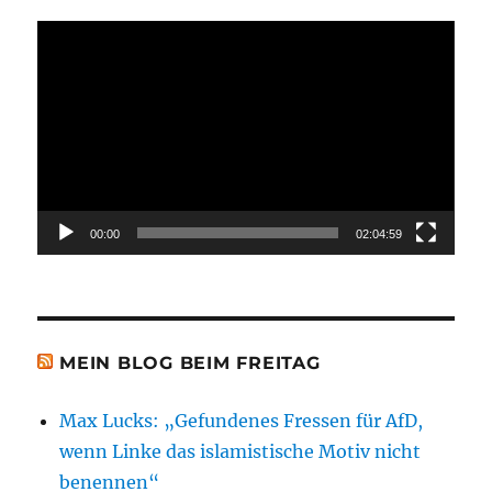
Video-
Player
00:00
02:04:59
MEIN BLOG BEIM FREITAG
Max Lucks: „Gefundenes Fressen für AfD,
wenn Linke das islamistische Motiv nicht
benennen“