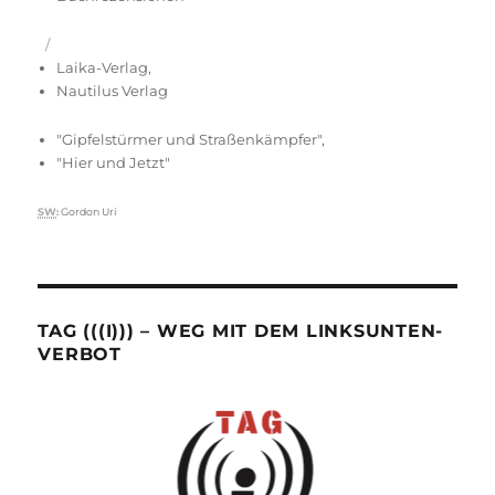
Laika-Verlag
,
Nautilus Verlag
"Gipfelstürmer und Straßenkämpfer"
,
"Hier und Jetzt"
Schlagwörter
SW
:
Gordon Uri
TAG (((I))) – WEG MIT DEM LINKSUNTEN-
VERBOT