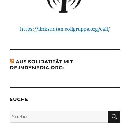
https://linksunten.soligruppe.org/call/
AUS SOLIDATITÄT MIT
DE.INDYMEDIA.ORG:
SUCHE
SU
Suche
nach: