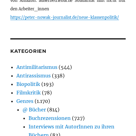
von Amazon: außerbetriebliche Solidarität hilft nicht nur
den Arbeiter_innen
https://peter-nowak-journalist.de/neue-klassenpolitik/
KATEGORIEN
Antimilitarismus
(544)
Antirassismus
(338)
Biopolitik
(193)
Filmkritik
(78)
Genres
(1.170)
@ Bücher
(814)
Buchrezensionen
(727)
Interviews mit AutorInnen zu ihren
Büchern
(82)