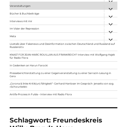
anzeigen
Veranstaltungen
Unterme
anzeigen
Bücher & Buchbeiträge
Unterme
anzeigen
Interviews mit mir
Unterme
anzeigen
Im Visier der Repression
Unterme
anzeigen
Meta
Unterme
anzeigen
Livetalk über Fakenews und Desinformation zwischen Deutschland und Russland auf
Russland.tv
KNAST FÜR JEAN-MARC ROUILLAN AUS FRANKREICH? Interview mit Wolfgang Hajek
für Radio Flora
In Gedenken an Harun Farocki
Presseberichterstattung zu einer Gegenveranstaltung zu einer Sarrazin-Lesung in
Gera
„Corona & linke Kritik(un) fähigkeit“- Gerhard Hanloser im Gespräch- jenseits von sog.
»Schwurbelei«
Antifa-Prozess in Fulda – Interview mit Radio Flora
Schlagwort:
Freundeskreis