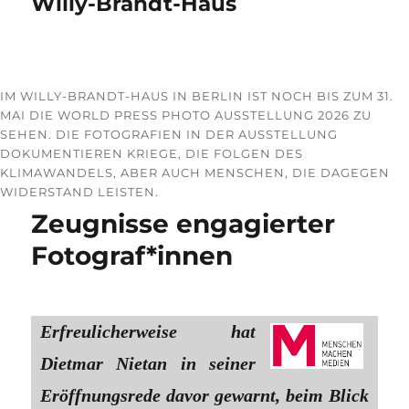
Willy-Brandt-Haus
IM WILLY-BRANDT-HAUS IN BERLIN IST NOCH BIS ZUM 31.
MAI DIE WORLD PRESS PHOTO AUSSTELLUNG 2026 ZU
SEHEN. DIE FOTOGRAFIEN IN DER AUSSTELLUNG
DOKUMENTIEREN KRIEGE, DIE FOLGEN DES
KLIMAWANDELS, ABER AUCH MENSCHEN, DIE DAGEGEN
WIDERSTAND LEISTEN.
Zeugnisse engagierter
Fotograf*innen
Erfreulicherweise hat
Dietmar Nietan in seiner
Eröffnungsrede davor gewarnt, beim Blick