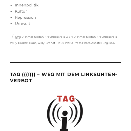
Innenpolitik
Kultur
Repression
Umwelt
Schlagwörter
SW
:
Dietmar Nietan
,
Freundeskreis WBH Dietmar Nietan
,
Freundeskreis
Willy-Brandt-Haus
,
Willy-Brandt-Haus
,
World Press Photo Ausstellung 2026
TAG (((I))) – WEG MIT DEM LINKSUNTEN-
VERBOT