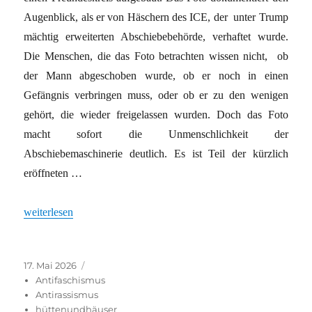
Augenblick, als er von Häschern des ICE, der unter Trump
mächtig erweiterten Abschiebebehörde, verhaftet wurde.
Die Menschen, die das Foto betrachten wissen nicht, ob
der Mann abgeschoben wurde, ob er noch in einen
Gefängnis verbringen muss, oder ob er zu den wenigen
gehört, die wieder freigelassen wurden. Doch das Foto
macht sofort die Unmenschlichkeit der
Abschiebemaschinerie deutlich. Es ist Teil der kürzlich
eröffneten …
„Zeugnisse engagierter Fotograf*innen“
weiterlesen
Veröffentlicht
Kategorien
17. Mai 2026
am
Antifaschismus
Antirassismus
hüttenundhäuser