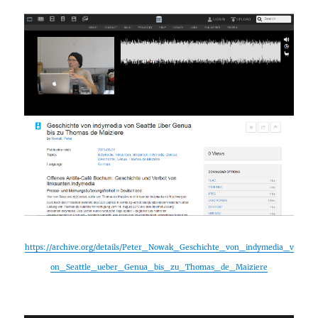
https://archive.org/details/Peter_Nowak_Geschichte_von_indymedia_v
on_Seattle_ueber_Genua_bis_zu_Thomas_de_Maiziere