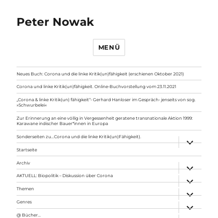
Peter Nowak
MENÜ
Neues Buch: Corona und die linke Kritik(un)fähigkeit (erschienen Oktober 2021)
Corona und linke Kritik(un)fähigkeit. Online-Buchvorstellung vom 23.11.2021
„Corona & linke Kritik(un) fähigkeit“- Gerhard Hanloser im Gespräch- jenseits von sog.
»Schwurbelei«
Zur Erinnerung an eine völlig in Vergessenheit geratene transnationale Aktion 1999:
Karawane indischer Bauer*innen in Europa
Sonderseiten zu…Corona und die linke Kritik(un)Fähigkeit).
Unterme
anzeigen
Startseite
Archiv
Unterme
anzeigen
AKTUELL: Biopolitik – Diskussion über Corona
Unterme
anzeigen
Themen
Unterme
anzeigen
Genres
Unterme
anzeigen
@ Bücher…
Unterme