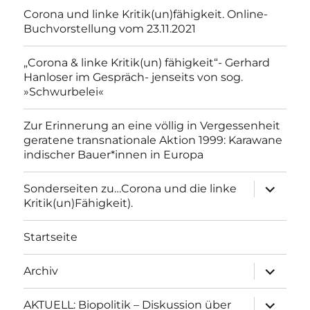
Corona und linke Kritik(un)fähigkeit. Online-
Buchvorstellung vom 23.11.2021
„Corona & linke Kritik(un) fähigkeit“- Gerhard
Hanloser im Gespräch- jenseits von sog.
»Schwurbelei«
Zur Erinnerung an eine völlig in Vergessenheit
geratene transnationale Aktion 1999: Karawane
indischer Bauer*innen in Europa
Unterme
Sonderseiten zu…Corona und die linke
anzeigen
Kritik(un)Fähigkeit).
Startseite
Unterme
Archiv
anzeigen
Unterme
AKTUELL: Biopolitik – Diskussion über