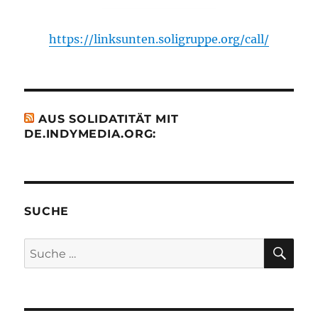
https://linksunten.soligruppe.org/call/
AUS SOLIDATITÄT MIT
DE.INDYMEDIA.ORG:
SUCHE
SU
Suche
nach: