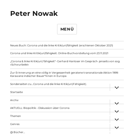
Peter Nowak
MENÜ
Neues Buch: Corona und die linke Kritik(un)fähigkeit (erschienen Oktober 2021)
Corona und linke Kritik(un)fähigkeit. Online-Buchvorstellung vom 23.11.2021
„Corona & linke Kritik(un) fähigkeit“- Gerhard Hanloser im Gespräch- jenseits von sog.
»Schwurbelei«
Zur Erinnerung an eine völlig in Vergessenheit geratene transnationale Aktion 1999:
Karawane indischer Bauer*innen in Europa
Sonderseiten zu…Corona und die linke Kritik(un)Fähigkeit).
Unterme
anzeigen
Startseite
Archiv
Unterme
anzeigen
AKTUELL: Biopolitik – Diskussion über Corona
Unterme
anzeigen
Themen
Unterme
anzeigen
Genres
Unterme
anzeigen
@ Bücher…
Unterme