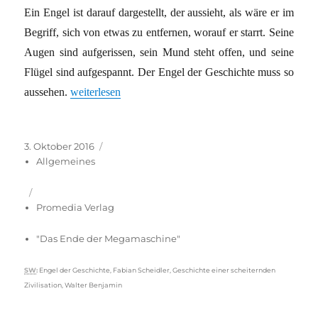
Ein Engel ist darauf dargestellt, der aussieht, als wäre er im
Begriff, sich von etwas zu entfernen, worauf er starrt. Seine
Augen sind aufgerissen, sein Mund steht offen, und seine
Flügel sind aufgespannt. Der Engel der Geschichte muss so
„Das Ende der Megamaschine“
aussehen.
weiterlesen
Veröffentlicht
Kategorien
3. Oktober 2016
am
Allgemeines
Promedia Verlag
"Das Ende der Megamaschine"
Schlagwörter
SW
:
Engel der Geschichte
,
Fabian Scheidler
,
Geschichte einer scheiternden
Zivilisation
,
Walter Benjamin