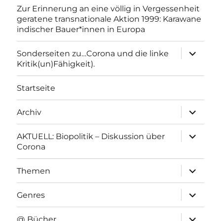
Zur Erinnerung an eine völlig in Vergessenheit
geratene transnationale Aktion 1999: Karawane
indischer Bauer*innen in Europa
Unterme
Sonderseiten zu…Corona und die linke
anzeigen
Kritik(un)Fähigkeit).
Startseite
Unterme
Archiv
anzeigen
Unterme
AKTUELL: Biopolitik – Diskussion über
anzeigen
Corona
Unterme
Themen
anzeigen
Unterme
Genres
anzeigen
Unterme
@ Bücher…