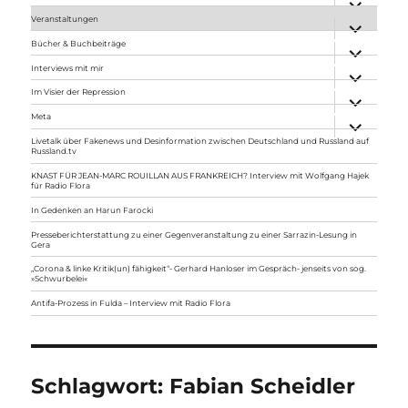
anzeigen
Veranstaltungen
Unterme
anzeigen
Bücher & Buchbeiträge
Unterme
anzeigen
Interviews mit mir
Unterme
anzeigen
Im Visier der Repression
Unterme
anzeigen
Meta
Unterme
anzeigen
Livetalk über Fakenews und Desinformation zwischen Deutschland und Russland auf
Russland.tv
KNAST FÜR JEAN-MARC ROUILLAN AUS FRANKREICH? Interview mit Wolfgang Hajek
für Radio Flora
In Gedenken an Harun Farocki
Presseberichterstattung zu einer Gegenveranstaltung zu einer Sarrazin-Lesung in
Gera
„Corona & linke Kritik(un) fähigkeit“- Gerhard Hanloser im Gespräch- jenseits von sog.
»Schwurbelei«
Antifa-Prozess in Fulda – Interview mit Radio Flora
Schlagwort:
Fabian Scheidler