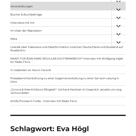
anzeigen
Veranstaltungen
Unterme
anzeigen
Bücher & Buchbeiträge
Unterme
anzeigen
Interviews mit mir
Unterme
anzeigen
Im Visier der Repression
Unterme
anzeigen
Meta
Unterme
anzeigen
Livetalk über Fakenews und Desinformation zwischen Deutschland und Russland auf
Russland.tv
KNAST FÜR JEAN-MARC ROUILLAN AUS FRANKREICH? Interview mit Wolfgang Hajek
für Radio Flora
In Gedenken an Harun Farocki
Presseberichterstattung zu einer Gegenveranstaltung zu einer Sarrazin-Lesung in
Gera
„Corona & linke Kritik(un) fähigkeit“- Gerhard Hanloser im Gespräch- jenseits von sog.
»Schwurbelei«
Antifa-Prozess in Fulda – Interview mit Radio Flora
Schlagwort:
Eva Högl