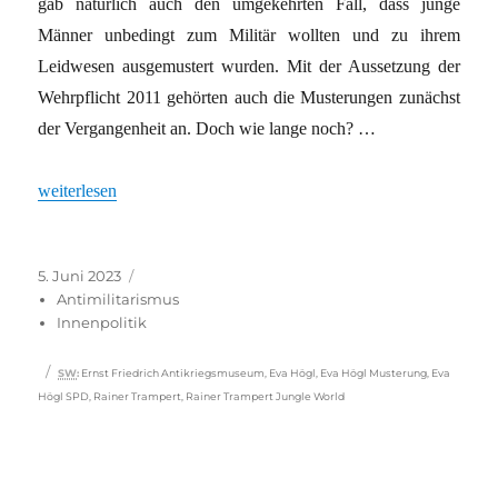
gab natürlich auch den umgekehrten Fall, dass junge
Männer unbedingt zum Militär wollten und zu ihrem
Leidwesen ausgemustert wurden. Mit der Aussetzung der
Wehrpflicht 2011 gehörten auch die Musterungen zunächst
der Vergangenheit an. Doch wie lange noch? …
„Niemand hat die Absicht, eine Wehrpflicht wiedereinzuführen“
weiterlesen
Veröffentlicht
Kategorien
5. Juni 2023
am
Antimilitarismus
Innenpolitik
Schlagwörter
SW
:
Ernst Friedrich Antikriegsmuseum
,
Eva Högl
,
Eva Högl Musterung
,
Eva
Högl SPD
,
Rainer Trampert
,
Rainer Trampert Jungle World