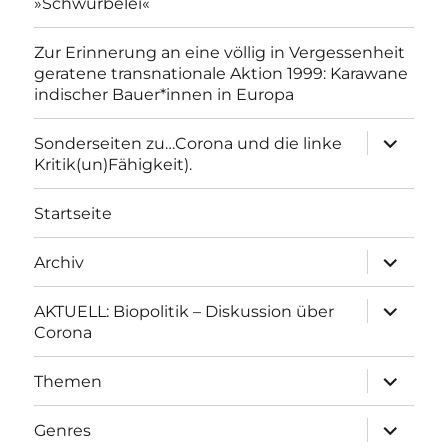
»Schwurbelei«
Zur Erinnerung an eine völlig in Vergessenheit
geratene transnationale Aktion 1999: Karawane
indischer Bauer*innen in Europa
Unterme
Sonderseiten zu…Corona und die linke
anzeigen
Kritik(un)Fähigkeit).
Startseite
Unterme
Archiv
anzeigen
Unterme
AKTUELL: Biopolitik – Diskussion über
anzeigen
Corona
Unterme
Themen
anzeigen
Unterme
Genres
anzeigen