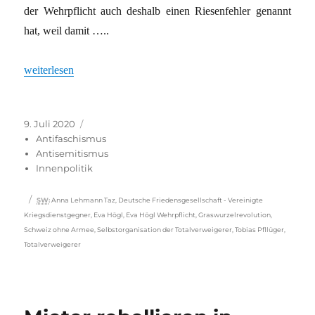
der Wehrpflicht auch deshalb einen Riesenfehler genannt
hat, weil damit …..
„Wehrpflicht gegen rechts?“
weiterlesen
Veröffentlicht
Kategorien
9. Juli 2020
am
Antifaschismus
Antisemitismus
Innenpolitik
Schlagwörter
SW
:
Anna Lehmann Taz
,
Deutsche Friedensgesellschaft - Vereinigte
Kriegsdienstgegner
,
Eva Högl
,
Eva Högl Wehrpflicht
,
Graswurzelrevolution
,
Schweiz ohne Armee
,
Selbstorganisation der Totalverweigerer
,
Tobias Pfllüger
,
Totalverweigerer