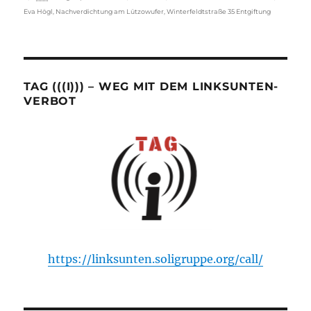
Eva Högl
,
Nachverdichtung am Lützowufer
,
Winterfeldtstraße 35 Entgiftung
TAG (((I))) – WEG MIT DEM LINKSUNTEN-
VERBOT
https://linksunten.soligruppe.org/call/