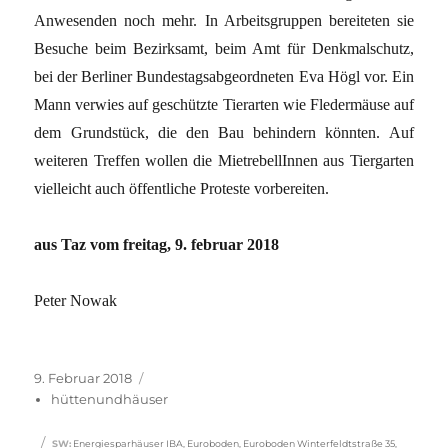
Anwesenden noch mehr. In Arbeitsgruppen bereiteten sie
Besuche beim Bezirksamt, beim Amt für Denkmalschutz,
bei der Berliner Bundestagsabgeordneten Eva Högl vor. Ein
Mann verwies auf geschützte Tierarten wie Fledermäuse auf
dem Grundstück, die den Bau behindern könnten. Auf
weiteren Treffen wollen die MietrebellInnen aus Tiergarten
vielleicht auch öffentliche Proteste vorbereiten.
aus Taz vom freitag, 9. februar 2018
Peter Nowak
Veröffentlicht
Kategorien
9. Februar 2018
am
hüttenundhäuser
Schlagwörter
SW
:
Energiesparhäuser IBA
,
Euroboden
,
Euroboden Winterfeldtstraße 35
,