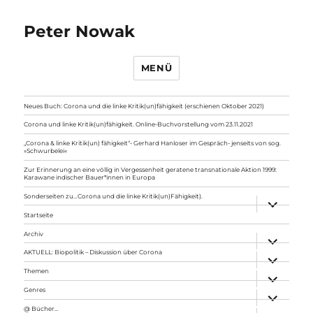
Peter Nowak
MENÜ
Neues Buch: Corona und die linke Kritik(un)fähigkeit (erschienen Oktober 2021)
Corona und linke Kritik(un)fähigkeit. Online-Buchvorstellung vom 23.11.2021
„Corona & linke Kritik(un) fähigkeit“- Gerhard Hanloser im Gespräch- jenseits von sog.
»Schwurbelei«
Zur Erinnerung an eine völlig in Vergessenheit geratene transnationale Aktion 1999:
Karawane indischer Bauer*innen in Europa
Sonderseiten zu…Corona und die linke Kritik(un)Fähigkeit).
Unterme
anzeigen
Startseite
Archiv
Unterme
anzeigen
AKTUELL: Biopolitik – Diskussion über Corona
Unterme
anzeigen
Themen
Unterme
anzeigen
Genres
Unterme
anzeigen
@ Bücher…
Unterme