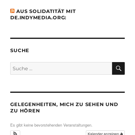
AUS SOLIDATITÄT MIT
DE.INDYMEDIA.ORG:
SUCHE
SU
Suche
nach:
GELEGENHEITEN, MICH ZU SEHEN UND
ZU HÖREN
Es gibt keine bevorstehenden Veranstaltungen.
Kalender anzeigen