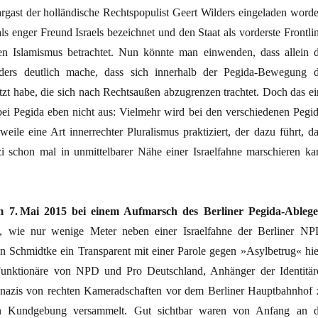
rgast der holländische Rechtspopulist Geert Wilders eingeladen worde
als enger Freund Israels bezeichnet und den Staat als vorderste Frontli
 Islamismus betrachtet. Nun könnte man einwenden, dass allein d
ders deutlich mache, dass sich innerhalb der Pegida-Bewegung d
zt habe, die sich nach Rechtsaußen abzugrenzen trachtet. Doch das ei
 bei Pegida eben nicht aus: Vielmehr wird bei den verschiedenen Pegid
eile eine Art innerrechter Pluralismus praktiziert, der dazu führt, da
zi schon mal in unmittelbarer Nähe einer Israelfahne marschieren ka
7. Mai 2015 bei einem Aufmarsch des Berliner Pegida-Ablege
, wie nur wenige Meter neben einer Israelfahne der Berliner NP
an Schmidtke ein Transparent mit einer Parole gegen »Asylbetrug« hiel
Funktionäre von NPD und Pro Deutschland, Anhänger der Identitär
zis von rechten Kameradschaften vor dem Berliner Hauptbahnhof 
en Kundgebung versammelt. Gut sichtbar waren von Anfang an d