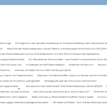
tete Frage
Ein Gespräch in der aktuellen Ausstellung von Ferdinand Dölberg in der Galerie Anton J
hiv
Mitschnitt der Podiumsdiskussion: Gewalt, Militanz und emanzipatorische Praxis vom 19.10.2015 i
tt der Podiumsdiskussion Armut ohne Widerstand? vom 18.9..2024 im Museum des Kapitalismus
ung des Arbeitsmarktes
Zur Aktualität der Zimmerwalder – mein Aufsatz in neuerschienen Buch St
auchen mit neuen Link
In Gedenken am Rolf-Dieter Missbach
Solidarität mit Stern e.V.
Spuren d
Winterthur
Interview mit Radio Flora zur RAF-Fahndung in Berlin
 zur Sache“ von Stephanie Bart
Diskussion mit Sabine Schiffer, Justus von Daniels und mir im Podc
n Linken am 31.1.2024 in Ludwigshafen
Polizeigewalt oder der Schutzmann als Putzmann
Teuerungsprotesten
War das schon der heiße Herbst? (PAS Podiumsdiskussion, Berlin 16/02/23
e Revision: aus Kein Zustand
„Wer nicht aus der Geschichte lernt, kommt darin um“
Filmkritik: »
 bekommt, nicht reagieren
Radio-Interview zu Rheinmetall-Entwaffnen Camp in Kassel
Corona u
ression gegen italienische Basisgewerkschaften
Mit Maske und Plakat – Zum Tod des Aktionskünstler