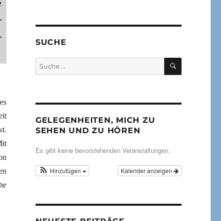
e
r
r
SUCHE
SUCHEN
Suche
nach:
es
it
GELEGENHEITEN, MICH ZU
t.
SEHEN UND ZU HÖREN
it
Es gibt keine bevorstehenden Veranstaltungen.
on
Hinzufügen
Kalender anzeigen
en
he