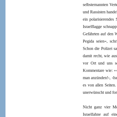
selbsternannten Ver
und Rassisten hande
ein polarisierendes
Israelflagge schnap
Gefährten auf den W
Pegida seien«, schr
Schon die Polizei s
damit recht, wie au
vor Ort und uns s
Kommentare wie: »›Ih
man anzünden!‹, ›Isr
es von allen Seiten
unerwünscht und for
Nicht ganz vier Mo
Israelfahne auf e