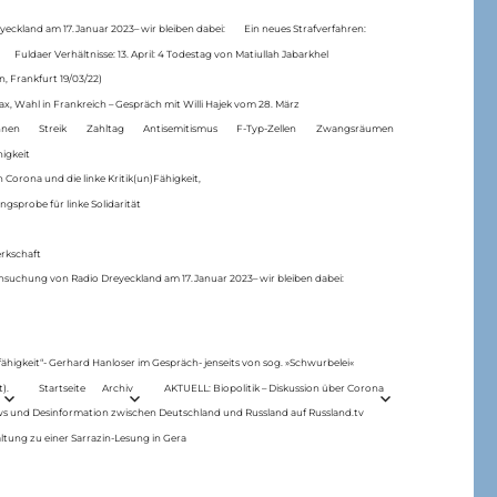
eckland am 17.Januar 2023– wir bleiben dabei:
Ein neues Strafverfahren:
Fuldaer Verhältnisse: 13. April: 4 Todestag von Matiul­lah Jabarkhel
n, Frankfurt 19/03/22)
ax, Wahl in Frankreich – Gespräch mit Willi Hajek vom 28. März
nen
Streik
Zahltag
Antisemitismus
F-Typ-Zellen
Zwangsräumen
higkeit
 Corona und die linke Kritik(un)Fähigkeit,
ngsprobe für linke Solidarität
rkschaft
hsuchung von Radio Dreyeckland am 17.Januar 2023– wir bleiben dabei:
 fähigkeit“- Gerhard Hanloser im Gespräch- jenseits von sog. »Schwurbelei«
).
Startseite
Archiv
AKTUELL: Biopolitik – Diskussion über Corona
ws und Desinformation zwischen Deutschland und Russland auf Russland.tv
ltung zu einer Sarrazin-Lesung in Gera