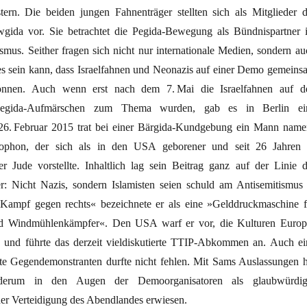
ern. Die beiden jungen Fahnenträger stellten sich als Mitglieder d
gida vor. Sie betrachtet die Pegida-Bewegung als Bündnispartner 
mus. Seither fragen sich nicht nur internationale Medien, sondern au
 es sein kann, dass Israelfahnen und Neonazis auf einer Demo gemeins
nnen. Auch wenn erst nach dem 7. Mai die Israelfahnen auf d
n Pegida-Aufmärschen zum Thema wurden, gab es in Berlin ei
26. Februar 2015 trat bei einer Bärgida-Kundgebung ein Mann name
phon, der sich als in den USA geborener und seit 26 Jahren 
r Jude vorstellte. Inhaltlich lag sein Beitrag ganz auf der Linie d
r: Nicht Nazis, sondern Islamisten seien schuld am Antisemitismus 
Kampf gegen rechts« bezeichnete er als eine »Gelddruckmaschine f
nd Windmühlenkämpfer«. Den USA warf er vor, die Kulturen Europ
, und führte das derzeit vieldiskutierte TTIP-Abkommen an. Auch ei
te Gegendemonstranten durfte nicht fehlen. Mit Sams Auslassungen h
ederum in den Augen der Demoorganisatoren als glaubwürdig
der Verteidigung des Abendlandes erwiesen.