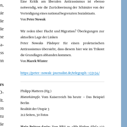
Eine Kritik am liberalen Antirassismus ist ebenso
n,
notwendig, wie die Zurückweisung der Schimäre von der
nie
Verteidigung eines national begrenzten Sozialstaats.
Von
Peter Nowak
ie
ie
Wir reden über Flucht und Migration? Überlegungen zur
ne
aktuellen Lage der Linken
Peter Nowaks Plädoyer für einen proletarischen
a-
Antirassismus übersieht, dass diesem hier wie im Trikont
ss
die Grundlagen abhanden kommen.
nn
Von
Marek Winter
https://peter-nowak-journalist.de/telegraph-133134/
rs
Philipp Mattern (Hg.)
D-
Mieterkämpfe
. Vom Kaiserreich bis heute – Das Beispiel
t.
Berlin
en
Realität der Utopie 3
212 Seiten, 30 Fotos
zu
ie
Mein Beitrag darin:
Vom WBA zu »Wir Bleiben Alle!«
132