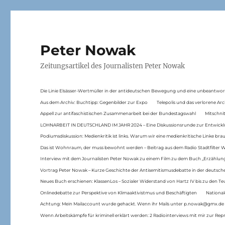
Peter Nowak
Zeitungsartikel des Journalisten Peter Nowak
Die Linie Elsässer-Wertmüller in der antideutschen Bewegung und eine unbeantwor
Aus dem Archiv: Buchtipp: Gegenbilder zur Expo
Telepolis und das verlorene Arc
Appell zur antifaschistischen Zusammenarbeit bei der Bundestagswahl
Mitschni
LOHNARBEIT IN DEUTSCHLAND IM JAHR 2024 – Eine Diskussionsrunde zur Entwickl
Podiumsdiskussion: Medienkritik ist links. Warum wir eine medienkritische Linke br
Das ist Wohnraum, der muss bewohnt werden – Beitrag aus dem Radio Stadtfilter 
Interview mit dem Journalisten Peter Nowak zu einem Film zu dem Buch „Erzählung
Vortrag Peter Nowak – Kurze Geschichte der Antisemitismusdebatte in der deutsche
Neues Buch erschienen: KlassenLos – Sozialer Widerstand von Hartz IV bis zu den 
Onlinedebatte zur Perspektive von Klimaaktivistmus und Beschäftigten
National
Achtung: Mein Mailaccount wurde gehackt. Wenn ihr Mails unter p.nowak@gmx.de
Wenn Arbeitskämpfe für kriminell erklärt werden: 2 Radiointerviews mit mir zur Rep