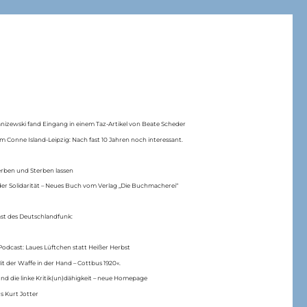
anizewski fand Eingang in einem Taz-Artikel von Beate Scheder
m Conne Island-Leipzig: Nach fast 10 Jahren noch interessant.
erben und Sterben lassen
er Solidarität – Neues Buch vom Verlag „Die Buchmacherei“
ast des Deutschlandfunk:
Podcast: Laues Lüftchen statt Heißer Herbst
Mit der Waffe in der Hand – Cottbus 1920«.
nd die linke Kritik(un)dähigkeit – neue Homepage
s Kurt Jotter