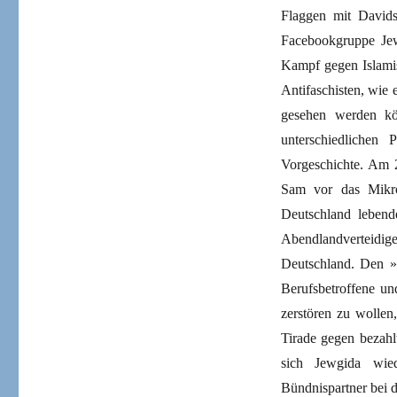
Flaggen mit Davidst
Facebookgruppe Jew
Kampf gegen Islamis
Antifaschisten, wie
gesehen werden kö
unterschiedliche
Vorgeschichte. Am 
Sam vor das Mikro
Deutschland lebende
Abendlandverteidige
Deutschland. Den »
Berufsbetroffene u
zerstören zu wollen
Tirade gegen bezahl
sich Jew­gida wi
Bündnispartner bei 