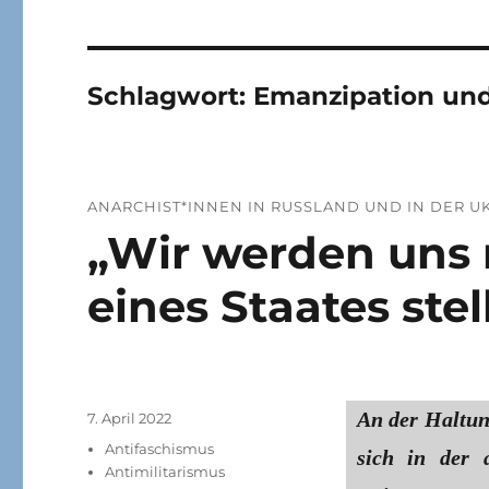
Schlagwort:
Emanzipation und
ANARCHIST*INNEN IN RUSSLAND UND IN DER U
„Wir werden uns n
eines Staates stel
An der Haltun
Veröffentlicht
7. April 2022
am
Kategorien
Antifaschismus
sich in der 
Antimilitarismus