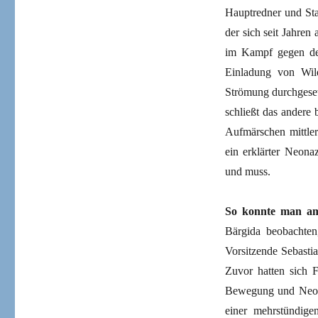
Hauptredner und Sta
der sich seit Jahren 
im Kampf gegen den
Einladung von Wil
Strömung durchgeset
schließt das andere
Aufmärschen mittlerw
ein erklärter Neona
und muss.
So konnte man am 
Bärgida beobachten
Vorsitzende Sebasti
Zuvor hatten sich 
Bewegung und Neona
einer mehrstündig