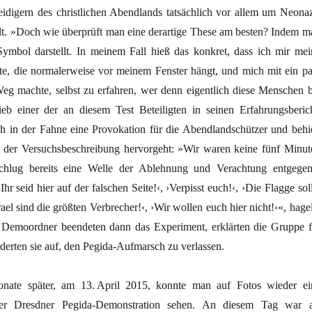
teidigern des christlichen Abendlands tatsächlich vor allem um Neonaz
lt. »Doch wie überprüft man eine derartige These am besten? Indem m
 Symbol darstellt. In meinem Fall hieß das konkret, dass ich mir mei
pte, die normalerweise vor meinem Fenster hängt, und mich mit ein pa
eg machte, selbst zu erfahren, wer denn eigentlich diese Menschen b
ieb einer der an diesem Test Beteiligten in seinen Erfahrungsberich
ah in der Fahne eine Provokation für die Abendlandschützer und behie
s der Versuchsbeschreibung hervorgeht: »Wir waren keine fünf Minut
chlug bereits eine Welle der Ablehnung und Verachtung entgegen
r seid hier auf der falschen Seite!‹, ›Verpisst euch!‹, ›Die Flagge sol
ael sind die größten Verbrecher!‹, ›Wir wollen euch hier nicht!‹«, hage
. Demoordner beendeten dann das Experiment, erklärten die Gruppe f
derten sie auf, den Pegida-Aufmarsch zu verlassen.
nate später, am 13. April 2015, konnte man auf Fotos wieder ei
iner Dresdner Pegida-Demonstration sehen. An diesem Tag war a