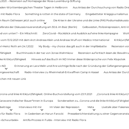
g 2021. – Rezension auf Homepage der Rosa-Luxemburg-Stiftung
Baden-Württembergischen Theater Tagen in Heilbronn
Aus Anlass der Durchsuchung von Radio Drey
 mit Radio Flora
Something is rotten in the state of Germany
Eingebetteter Kriegsjournalismus
im Raum Osthessen jetzt auch online
Die Krise in der Ukraine und die Linke (PAS Podiumsdiskussio
ferate der Diskussionsveranstaltung am 30.6. im Baiz (Berlin)
Gelbwesten, Polizeirepression, Anti-V
 von unten? – Ein Mitschnitt
ZeroCovid – Rückblick und Ausblick auf eine linke Kampagne
Woh
 vom 13.12.2021 mit dem Arzt Andreas Klein und Andreas Wulf von Medico International
Kritik(un)fä
rl-Heinz Roth am 24.1.2022
My Body – my choice: das gilt auch in der Impfdebatte
Rezension von
fähigkeit
Buchhinweis in der taz von Jonas Wahmkow
Rezension auf kritisch lesen.de: Bewähru
e Kritik(un)fähigkeit
Hinweis auf das Buch im ND Immer diese Widersprüche von Felix Klopotek
en-ND
Erinnerung an Lara Melin und ihre wichtige Rolle nach der Gründung der Gefangenengewe
nengewerkschaft
Radio-Interview zu Rheinmetall-Entwaffnen Camp in Kassel
Aus Anlass der Durc
auchen mit neuen Link
orona und linke Kritik(un)fähigkeit. Online-Buchvorstellung vom 23.11.2021
„Corona & linke Kritik(un)
: Karawane indischer Bauer*innen in Europa
Sonderseiten zu…Corona und die linke Kritik(un)Fähigkeit
beiträge
Interviews mit mir
Im Visier der Repression
Meta
Livetalk über Fakene
für Radio Flora
In Gedenken an Harun Farocki
Presseberichterstattung zu einer Gegenveransta
. »Schwurbelei«
Antifa-Prozess in Fulda – Interview mit Radio Flora