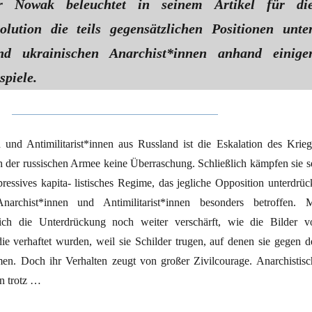
er Nowak beleuchtet in seinem Artikel für di
olution die teils gegensätzlichen Positionen unte
nd ukrainischen Anarchist*innen anhand einige
spiele.
 und Antimilitarist*innen aus Russland ist die Eskalation des Krieg
 der russischen Armee keine Überraschung. Schließlich kämpfen sie se
ressives kapita- listisches Regime, das jegliche Opposition unterdrück
narchist*innen und Antimilitarist*innen besonders betroffen. M
ich die Unterdrückung noch weiter verschärft, wie die Bilder v
ie verhaftet wurden, weil sie Schilder trugen, auf denen sie gegen d
en. Doch ihr Verhalten zeugt von großer Zivilcourage. Anarchistisc
n trotz …