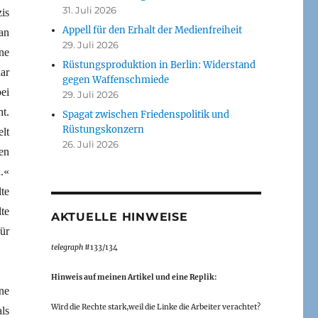
31. Juli 2026
is
Appell für den Erhalt der Medienfreiheit
an
29. Juli 2026
ne
Rüstungsproduktion in Berlin: Widerstand
ar
gegen Waffenschmiede
ei
29. Juli 2026
t.
Spagat zwischen Friedenspolitik und
Rüstungskonzern
lt
26. Juli 2026
en
.«
lte
lte
AKTUELLE HINWEISE
ür
telegraph
#133/134
Hinweis auf meinen Artikel und eine Replik:
ne
Wird die Rechte stark,weil die Linke die Arbeiter verachtet?
ls