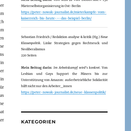
er
Mieterselbstorganisierung in Ost-Berlin
https://peter-nowak-journalist.de/mieterkampfe-vom-
im
kaiserreich-bis-heute-–-das-beispiel-berlin/
ch
am
Sebastian Friedrich / Redaktion analyse & kritik (Hg.)
Neue
en
Klassenpolitik
. Linke Strategien gegen Rechtsruck und
ne
Neoliberalismus
ns
220 Seiten
in
Mein Beitrag darin:
Im Arbeitskampf wird’s konkret
. Von
er
Lesbian und Gays Support the Miners bis zur
in
Unterstützung von Amazon: außerbetriebliche Solidarität
hilft nicht nur den Arbeiter_innen
ür
https://peter-nowak-journalist.de/neue-klassenpolitik/
as
ne
at
er
KATEGORIEN