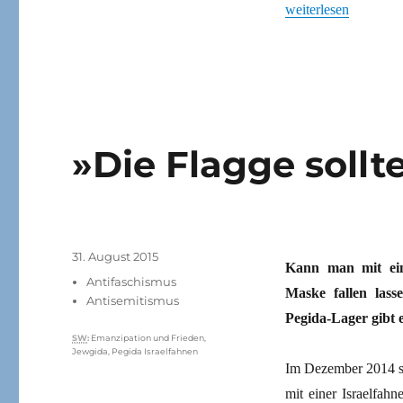
„„Wir werden uns nie
weiterlesen
»Die Flagge soll
Veröffentlicht
31. August 2015
Kann man mit eine
am
Kategorien
Antifaschismus
Maske fallen lass
Antisemitismus
Pegida-Lager gibt e
Schlagwörter
SW
:
Emanzipation und Frieden
,
Jewgida
,
Pegida Israelfahnen
Im Dezember 2014 sc
mit einer Israelfah