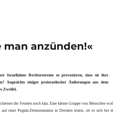
mals auf die Seite eines Staates stellen““
te man anzünden!«
r Israelfahne Rechtsextreme so provozieren, dass sie ihre
en? Angesichts einiger proisraelischer Äußerungen aus dem
s Zweifel.
hienen die Fronten noch klar. Eine kleine Gruppe von Menschen woll
ne auf einer Pegida-Demonstration in Dresden testen, ob es sich bei d