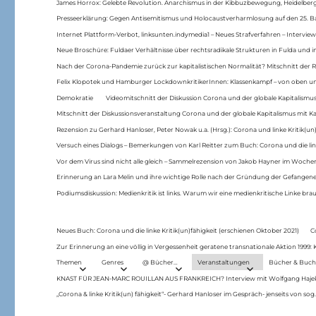
James Horrox: Gelebte Revolution. Anarchismus in der Kibbuzbewegung, Heidelber
Presseerklärung: Gegen Antisemitismus und Holocaustverharmlosung auf den 25. 
Internet Plattform-Verbot, linksunten.indymedia1 – Neues Strafverfahren – Interview
Neue Broschüre: Fuldaer Verhältnisse über rechtsradikale Strukturen in Fulda und 
Nach der Corona-Pandemie zurück zur kapitalistischen Normalität? Mitschnitt der Re
Felix Klopotek und Hamburger LockdownkritikerInnen: Klassenkampf – von oben und
Demokratie
Videomitschnitt der Diskussion Corona und der globale Kapitalismus
Mitschnitt der Diskussionsveranstaltung Corona und der globale Kapitalismus mit Ka
Rezension zu Gerhard Hanloser, Peter Nowak u.a. (Hrsg.): Corona und linke Kritik(un)
Versuch eines Dialogs – Bemerkungen von Karl Reitter zum Buch: Corona und die link
Vor dem Virus sind nicht alle gleich – Sammelrezension von Jakob Hayner im Woch
Erinnerung an Lara Melin und ihre wichtige Rolle nach der Gründung der Gefange
Podiumsdiskussion: Medienkritik ist links. Warum wir eine medienkritische Linke br
Neues Buch: Corona und die linke Kritik(un)fähigkeit (erschienen Oktober 2021)
C
Zur Erinnerung an eine völlig in Vergessenheit geratene transnationale Aktion 1999
Themen
Genres
@ Bücher…
Veranstaltungen
Bücher & Buch
KNAST FÜR JEAN-MARC ROUILLAN AUS FRANKREICH? Interview mit Wolfgang Hajek 
„Corona & linke Kritik(un) fähigkeit“- Gerhard Hanloser im Gespräch- jenseits von sog