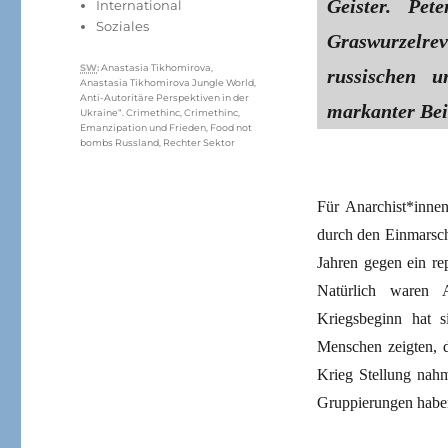
Geister. Pet
International
Soziales
Graswurzelrev
Schlagwörter
SW
:
Anastasia Tikhomirova
,
russischen u
Anastasia Tikhomirova Jungle World
,
Anti-Autoritäre Perspektiven in der
markanter Bei
Ukraine“. Crimethinc
,
Crimethinc
,
Emanzipation und Frieden
,
Food not
bombs Russland
,
Rechter Sektor
Für Anarchist*innen
durch den Einmarsch
Jahren gegen ein rep
Natürlich waren A
Kriegsbeginn hat s
Menschen zeigten, d
Krieg Stellung nahm
Gruppierungen habe