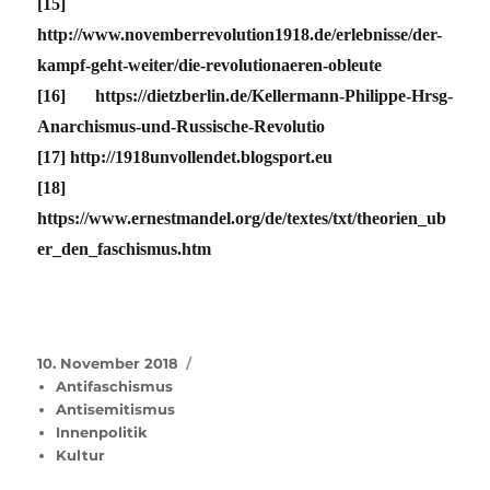
[15]
http://www.novemberrevolution1918.de/erlebnisse/der-
kampf-geht-weiter/die-revolutionaeren-obleute
[16] https://dietzberlin.de/Kellermann-Philippe-Hrsg-
Anarchismus-und-Russische-Revolutio
[17] http://1918unvollendet.blogsport.eu
[18]
https://www.ernestmandel.org/de/textes/txt/theorien_ub
er_den_faschismus.htm
Veröffentlicht
Kategorien
10. November 2018
am
Antifaschismus
Antisemitismus
Innenpolitik
Kultur