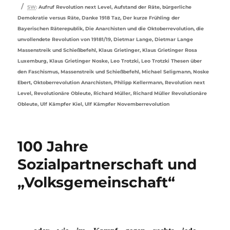
Schlagwörter
SW
:
Aufruf Revolution next Level
,
Aufstand der Räte
,
bürgerliche
Demokratie versus Räte
,
Danke 1918 Taz
,
Der kurze Frühling der
Bayerischen Räterepublik
,
Die Anarchisten und die Oktoberrevolution
,
die
unvollendete Revolution von 19181/19
,
Dietmar Lange
,
Dietmar Lange
Massenstreik und Schießbefehl
,
Klaus Grietinger
,
Klaus Grietinger Rosa
Luxemburg
,
Klaus Grietinger Noske
,
Leo Trotzki
,
Leo Trotzki Thesen über
den Faschismus
,
Massenstreik und Schießbefehl
,
Michael Seligmann
,
Noske
Ebert
,
Oktoberrevolution Anarchisten
,
Philipp Kellermann
,
Revolution next
Level
,
Revolutionäre Obleute
,
Richard Müller
,
Richard Müller Revolutionäre
Obleute
,
Ulf Kämpfer Kiel
,
Ulf Kämpfer Novemberrevolution
100 Jahre
Sozialpartnerschaft und
„Volksgemeinschaft“