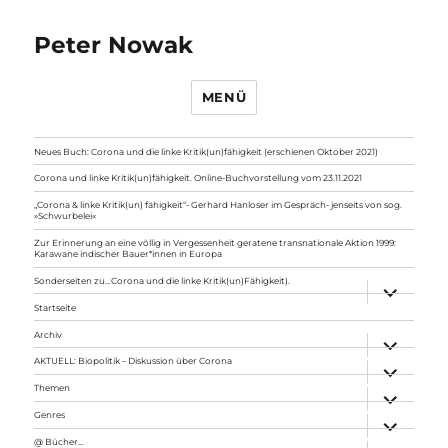
Peter Nowak
MENÜ
Neues Buch: Corona und die linke Kritik(un)fähigkeit (erschienen Oktober 2021)
Corona und linke Kritik(un)fähigkeit. Online-Buchvorstellung vom 23.11.2021
„Corona & linke Kritik(un) fähigkeit“- Gerhard Hanloser im Gespräch- jenseits von sog.
»Schwurbelei«
Zur Erinnerung an eine völlig in Vergessenheit geratene transnationale Aktion 1999:
Karawane indischer Bauer*innen in Europa
Sonderseiten zu…Corona und die linke Kritik(un)Fähigkeit).
Unterme
anzeigen
Startseite
Archiv
Unterme
anzeigen
AKTUELL: Biopolitik – Diskussion über Corona
Unterme
anzeigen
Themen
Unterme
anzeigen
Genres
Unterme
anzeigen
@ Bücher…
Unterme