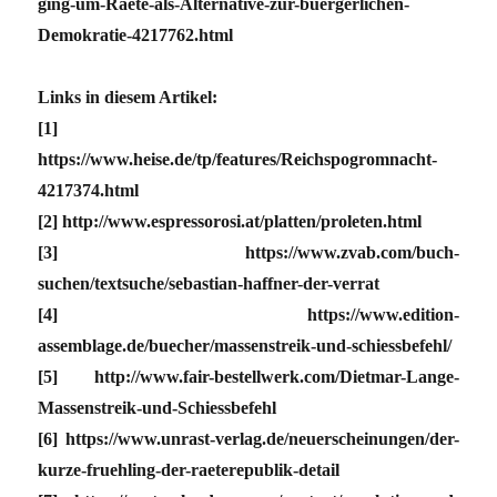
ging-um-Raete-als-Alternative-zur-buergerlichen-
Demokratie-4217762.html
Links in diesem Artikel:
[1]
https://www.heise.de/tp/features/Reichspogromnacht-
4217374.html
[2] http://www.espressorosi.at/platten/proleten.html
[3] https://www.zvab.com/buch-
suchen/textsuche/sebastian-haffner-der-verrat
[4] https://www.edition-
assemblage.de/buecher/massenstreik-und-schiessbefehl/
[5] http://www.fair-bestellwerk.com/Dietmar-Lange-
Massenstreik-und-Schiessbefehl
[6] https://www.unrast-verlag.de/neuerscheinungen/der-
kurze-fruehling-der-raeterepublik-detail