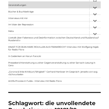
anzeigen
Veranstaltungen
Unterme
anzeigen
Bücher & Buchbeiträge
Unterme
anzeigen
Interviews mit mir
Unterme
anzeigen
Im Visier der Repression
Unterme
anzeigen
Meta
Unterme
anzeigen
Livetalk über Fakenews und Desinformation zwischen Deutschland und Russland auf
Russland.tv
KNAST FÜR JEAN-MARC ROUILLAN AUS FRANKREICH? Interview mit Wolfgang Hajek
für Radio Flora
In Gedenken an Harun Farocki
Presseberichterstattung zu einer Gegenveranstaltung zu einer Sarrazin-Lesung in
Gera
„Corona & linke Kritik(un) fähigkeit“- Gerhard Hanloser im Gespräch- jenseits von sog.
»Schwurbelei«
Antifa-Prozess in Fulda – Interview mit Radio Flora
Schlagwort:
die unvollendete