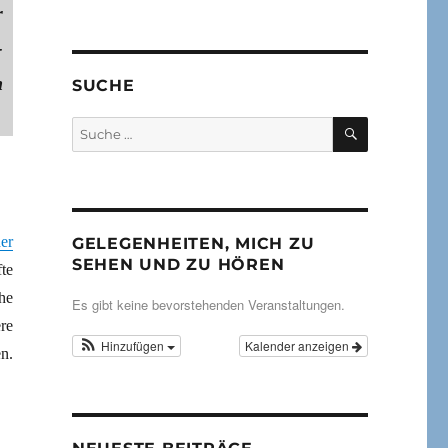
r
­
n
SUCHE
SUCHEN
Suche
nach:
er
GELEGENHEITEN, MICH ZU
SEHEN UND ZU HÖREN
te
he
Es gibt keine bevorstehenden Veranstaltungen.
re
Hinzufügen
Kalender anzeigen
n.