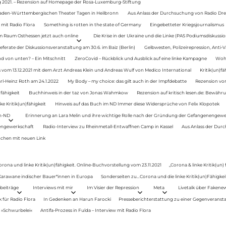
g 2021. – Rezension auf Homepage der Rosa-Luxemburg-Stiftung
Baden-Württembergischen Theater Tagen in Heilbronn
Aus Anlass der Durchsuchung von Radio Drey
 mit Radio Flora
Something is rotten in the state of Germany
Eingebetteter Kriegsjournalismus
im Raum Osthessen jetzt auch online
Die Krise in der Ukraine und die Linke (PAS Podiumsdiskussio
ferate der Diskussionsveranstaltung am 30.6. im Baiz (Berlin)
Gelbwesten, Polizeirepression, Anti-V
 von unten? – Ein Mitschnitt
ZeroCovid – Rückblick und Ausblick auf eine linke Kampagne
Woh
 vom 13.12.2021 mit dem Arzt Andreas Klein und Andreas Wulf von Medico International
Kritik(un)fä
rl-Heinz Roth am 24.1.2022
My Body – my choice: das gilt auch in der Impfdebatte
Rezension von
fähigkeit
Buchhinweis in der taz von Jonas Wahmkow
Rezension auf kritisch lesen.de: Bewähru
e Kritik(un)fähigkeit
Hinweis auf das Buch im ND Immer diese Widersprüche von Felix Klopotek
en-ND
Erinnerung an Lara Melin und ihre wichtige Rolle nach der Gründung der Gefangenengewe
nengewerkschaft
Radio-Interview zu Rheinmetall-Entwaffnen Camp in Kassel
Aus Anlass der Durc
auchen mit neuen Link
orona und linke Kritik(un)fähigkeit. Online-Buchvorstellung vom 23.11.2021
„Corona & linke Kritik(un)
: Karawane indischer Bauer*innen in Europa
Sonderseiten zu…Corona und die linke Kritik(un)Fähigkeit
beiträge
Interviews mit mir
Im Visier der Repression
Meta
Livetalk über Fakene
für Radio Flora
In Gedenken an Harun Farocki
Presseberichterstattung zu einer Gegenveransta
. »Schwurbelei«
Antifa-Prozess in Fulda – Interview mit Radio Flora