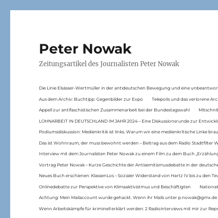
Peter Nowak
Zeitungsartikel des Journalisten Peter Nowak
Die Linie Elsässer-Wertmüller in der antideutschen Bewegung und eine unbeantwor
Aus dem Archiv: Buchtipp: Gegenbilder zur Expo
Telepolis und das verlorene Arc
Appell zur antifaschistischen Zusammenarbeit bei der Bundestagswahl
Mitschni
LOHNARBEIT IN DEUTSCHLAND IM JAHR 2024 – Eine Diskussionsrunde zur Entwickl
Podiumsdiskussion: Medienkritik ist links. Warum wir eine medienkritische Linke br
Das ist Wohnraum, der muss bewohnt werden – Beitrag aus dem Radio Stadtfilter 
Interview mit dem Journalisten Peter Nowak zu einem Film zu dem Buch „Erzählung
Vortrag Peter Nowak – Kurze Geschichte der Antisemitismusdebatte in der deutsche
Neues Buch erschienen: KlassenLos – Sozialer Widerstand von Hartz IV bis zu den 
Onlinedebatte zur Perspektive von Klimaaktivistmus und Beschäftigten
National
Achtung: Mein Mailaccount wurde gehackt. Wenn ihr Mails unter p.nowak@gmx.de
Wenn Arbeitskämpfe für kriminell erklärt werden: 2 Radiointerviews mit mir zur Rep