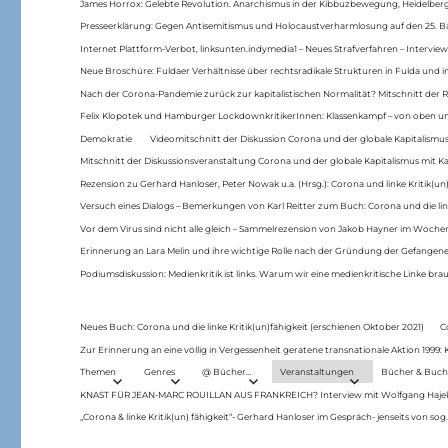
James Horrox: Gelebte Revolution. Anarchismus in der Kibbuzbewegung, Heidelber
Presseerklärung: Gegen Antisemitismus und Holocaustverharmlosung auf den 25. 
Internet Plattform-Verbot, linksunten.indymedia1 – Neues Strafverfahren – Interview
Neue Broschüre: Fuldaer Verhältnisse über rechtsradikale Strukturen in Fulda und 
Nach der Corona-Pandemie zurück zur kapitalistischen Normalität? Mitschnitt der Re
Felix Klopotek und Hamburger LockdownkritikerInnen: Klassenkampf – von oben und
Demokratie
Videomitschnitt der Diskussion Corona und der globale Kapitalismus
Mitschnitt der Diskussionsveranstaltung Corona und der globale Kapitalismus mit Ka
Rezension zu Gerhard Hanloser, Peter Nowak u.a. (Hrsg.): Corona und linke Kritik(un)
Versuch eines Dialogs – Bemerkungen von Karl Reitter zum Buch: Corona und die link
Vor dem Virus sind nicht alle gleich – Sammelrezension von Jakob Hayner im Woch
Erinnerung an Lara Melin und ihre wichtige Rolle nach der Gründung der Gefange
Podiumsdiskussion: Medienkritik ist links. Warum wir eine medienkritische Linke br
Neues Buch: Corona und die linke Kritik(un)fähigkeit (erschienen Oktober 2021)
C
Zur Erinnerung an eine völlig in Vergessenheit geratene transnationale Aktion 1999
Themen
Genres
@ Bücher…
Veranstaltungen
Bücher & Buch
KNAST FÜR JEAN-MARC ROUILLAN AUS FRANKREICH? Interview mit Wolfgang Hajek 
„Corona & linke Kritik(un) fähigkeit“- Gerhard Hanloser im Gespräch- jenseits von sog