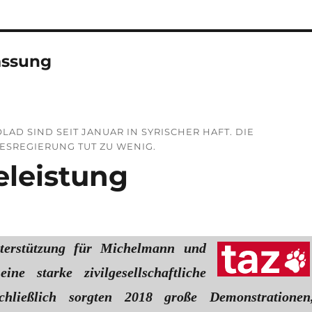
assung
D SIND SEIT JANUAR IN SYRISCHER HAFT. DIE
ESREGIERUNG TUT ZU WENIG.
eleistung
terstützung für Michelmann und
ne starke zivilgesellschaftliche
hließlich sorgten 2018 große Demonstrationen