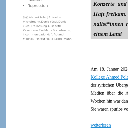
Konzerte und 
Repression
Haft freikam.
Schlagwörter
SW
:
Ahmed Polad
,
Antonius
Michelmann
,
Deniz Yücel
,
Deniz
na­lis­t*in­ne
Yücel Freilassung
,
Elisabeth
Käsemann
,
Eva Maria Michelmann
,
einem Land
Incommunidado-Haft
,
Roland
Meister
,
Rotraut Hake-Michelmann
Am 18. Januar 2026
Kollege Ahmed Pol
der syrischen Überg
Medien über die An
Wochen hin war dann 
Sie waren spurlos v
„Unterlassene Hilfel
weiterlesen