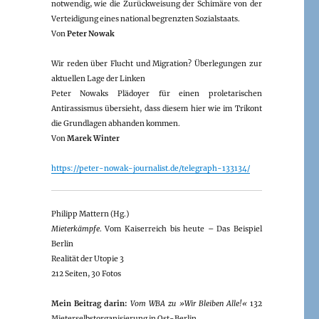
notwendig, wie die Zurückweisung der Schimäre von der
Verteidigung eines national begrenzten Sozialstaats.
Von
Peter Nowak
Wir reden über Flucht und Migration? Überlegungen zur
aktuellen Lage der Linken
Peter Nowaks Plädoyer für einen proletarischen
Antirassismus übersieht, dass diesem hier wie im Trikont
die Grundlagen abhanden kommen.
Von
Marek Winter
https://peter-nowak-journalist.de/telegraph-133134/
Philipp Mattern (Hg.)
Mieterkämpfe
. Vom Kaiserreich bis heute – Das Beispiel
Berlin
Realität der Utopie 3
212 Seiten, 30 Fotos
Mein Beitrag darin:
Vom WBA zu »Wir Bleiben Alle!«
132
Mieterselbstorganisierung in Ost-Berlin