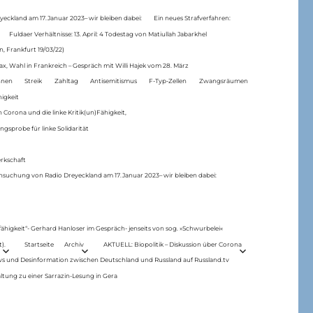
eckland am 17.Januar 2023– wir bleiben dabei:
Ein neues Strafverfahren:
Fuldaer Verhältnisse: 13. April: 4 Todestag von Matiul­lah Jabarkhel
n, Frankfurt 19/03/22)
ax, Wahl in Frankreich – Gespräch mit Willi Hajek vom 28. März
nen
Streik
Zahltag
Antisemitismus
F-Typ-Zellen
Zwangsräumen
higkeit
 Corona und die linke Kritik(un)Fähigkeit,
ngsprobe für linke Solidarität
rkschaft
hsuchung von Radio Dreyeckland am 17.Januar 2023– wir bleiben dabei:
 fähigkeit“- Gerhard Hanloser im Gespräch- jenseits von sog. »Schwurbelei«
).
Startseite
Archiv
AKTUELL: Biopolitik – Diskussion über Corona
ws und Desinformation zwischen Deutschland und Russland auf Russland.tv
ltung zu einer Sarrazin-Lesung in Gera