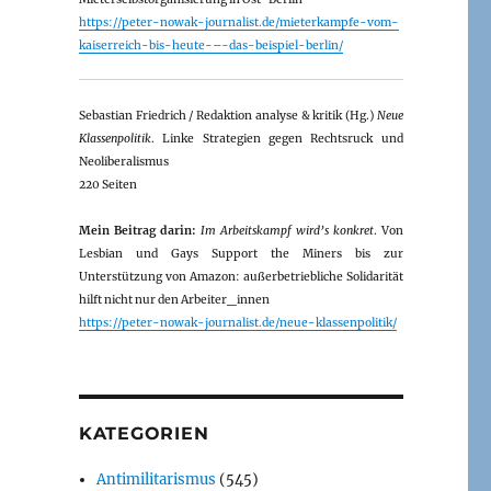
https://peter-nowak-journalist.de/mieterkampfe-vom-
kaiserreich-bis-heute-–-das-beispiel-berlin/
Sebastian Friedrich / Redaktion analyse & kritik (Hg.)
Neue
Klassenpolitik
. Linke Strategien gegen Rechtsruck und
Neoliberalismus
220 Seiten
Mein Beitrag darin:
Im Arbeitskampf wird’s konkret
. Von
Lesbian und Gays Support the Miners bis zur
Unterstützung von Amazon: außerbetriebliche Solidarität
hilft nicht nur den Arbeiter_innen
https://peter-nowak-journalist.de/neue-klassenpolitik/
KATEGORIEN
Antimilitarismus
(545)