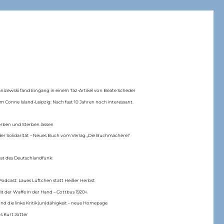
anizewski fand Eingang in einem Taz-Artikel von Beate Scheder
m Conne Island-Leipzig: Nach fast 10 Jahren noch interessant.
erben und Sterben lassen
er Solidarität – Neues Buch vom Verlag „Die Buchmacherei“
ast des Deutschlandfunk:
Podcast: Laues Lüftchen statt Heißer Herbst
Mit der Waffe in der Hand – Cottbus 1920«.
nd die linke Kritik(un)dähigkeit – neue Homepage
s Kurt Jotter