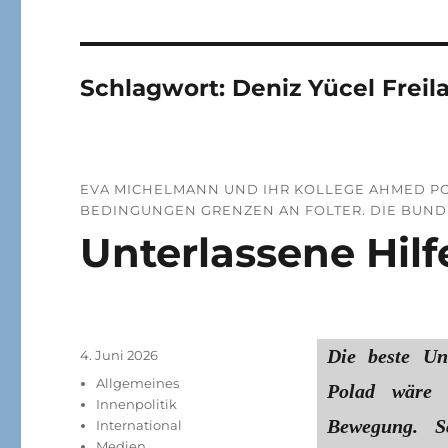
Schlagwort:
Deniz Yücel Freil
EVA MICHELMANN UND IHR KOLLEGE AHMED POLA
BEDINGUNGEN GRENZEN AN FOLTER. DIE BUND
Unterlassene Hilf
Die beste Un
Veröffentlicht
4. Juni 2026
am
Kategorien
Allgemeines
Polad wäre ei
Innenpolitik
Bewegung. Sc
International
Medien