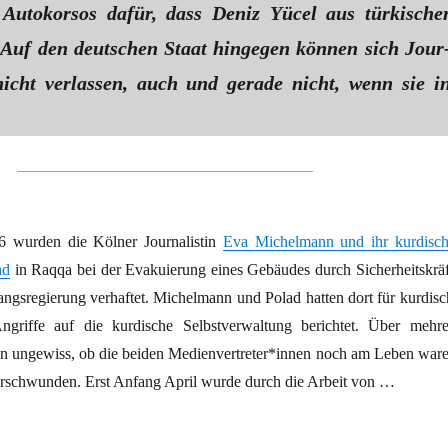
Autokorsos dafür, dass Deniz Yücel aus türkische
 Auf den deutschen Staat hingegen können sich Jour
n nicht verlassen, auch und gerade nicht, wenn sie i
 wurden die Kölner Journalistin
Eva Michelmann und ihr kurdisch
ad
in Raqqa bei der Evakuierung eines Gebäudes durch Sicherheitskräf
angsregierung verhaftet. Michelmann und Polad hatten dort für kurdisc
griffe auf die kurdische Selbstverwaltung berichtet. Über mehre
ungewiss, ob die beiden Me­di­en­ver­tre­te­r*in­nen noch am Leben ware
erschwunden. Erst Anfang April wurde durch die Arbeit von …
eistung“