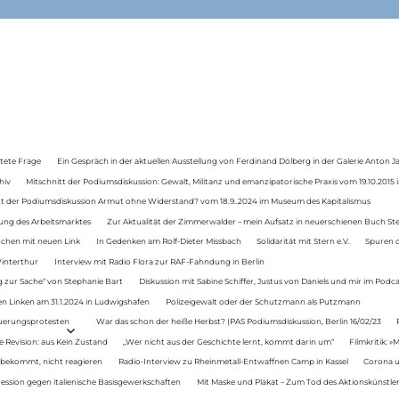
tete Frage
Ein Gespräch in der aktuellen Ausstellung von Ferdinand Dölberg in der Galerie Anton J
hiv
Mitschnitt der Podiumsdiskussion: Gewalt, Militanz und emanzipatorische Praxis vom 19.10.2015 i
tt der Podiumsdiskussion Armut ohne Widerstand? vom 18.9..2024 im Museum des Kapitalismus
ung des Arbeitsmarktes
Zur Aktualität der Zimmerwalder – mein Aufsatz in neuerschienen Buch St
auchen mit neuen Link
In Gedenken am Rolf-Dieter Missbach
Solidarität mit Stern e.V.
Spuren d
Winterthur
Interview mit Radio Flora zur RAF-Fahndung in Berlin
 zur Sache“ von Stephanie Bart
Diskussion mit Sabine Schiffer, Justus von Daniels und mir im Podc
n Linken am 31.1.2024 in Ludwigshafen
Polizeigewalt oder der Schutzmann als Putzmann
Teuerungsprotesten
War das schon der heiße Herbst? (PAS Podiumsdiskussion, Berlin 16/02/23
e Revision: aus Kein Zustand
„Wer nicht aus der Geschichte lernt, kommt darin um“
Filmkritik: »
 bekommt, nicht reagieren
Radio-Interview zu Rheinmetall-Entwaffnen Camp in Kassel
Corona u
ression gegen italienische Basisgewerkschaften
Mit Maske und Plakat – Zum Tod des Aktionskünstler