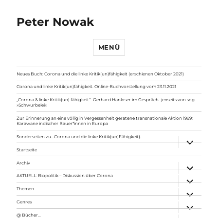
Peter Nowak
MENÜ
Neues Buch: Corona und die linke Kritik(un)fähigkeit (erschienen Oktober 2021)
Corona und linke Kritik(un)fähigkeit. Online-Buchvorstellung vom 23.11.2021
„Corona & linke Kritik(un) fähigkeit“- Gerhard Hanloser im Gespräch- jenseits von sog.
»Schwurbelei«
Zur Erinnerung an eine völlig in Vergessenheit geratene transnationale Aktion 1999:
Karawane indischer Bauer*innen in Europa
Sonderseiten zu…Corona und die linke Kritik(un)Fähigkeit).
Unterme
anzeigen
Startseite
Archiv
Unterme
anzeigen
AKTUELL: Biopolitik – Diskussion über Corona
Unterme
anzeigen
Themen
Unterme
anzeigen
Genres
Unterme
anzeigen
@ Bücher…
Unterme