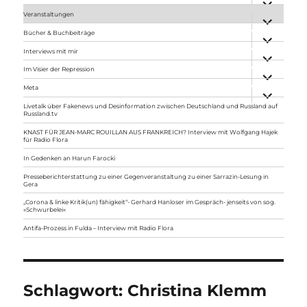
anzeigen
Veranstaltungen
Unterme
anzeigen
Bücher & Buchbeiträge
Unterme
anzeigen
Interviews mit mir
Unterme
anzeigen
Im Visier der Repression
Unterme
anzeigen
Meta
Unterme
anzeigen
Livetalk über Fakenews und Desinformation zwischen Deutschland und Russland auf
Russland.tv
KNAST FÜR JEAN-MARC ROUILLAN AUS FRANKREICH? Interview mit Wolfgang Hajek
für Radio Flora
In Gedenken an Harun Farocki
Presseberichterstattung zu einer Gegenveranstaltung zu einer Sarrazin-Lesung in
Gera
„Corona & linke Kritik(un) fähigkeit“- Gerhard Hanloser im Gespräch- jenseits von sog.
»Schwurbelei«
Antifa-Prozess in Fulda – Interview mit Radio Flora
Schlagwort:
Christina Klemm