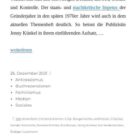
und Kontrolle. Der staats- und
machtkritische Impetus
der
Gründerjahre in den späten 1970er Jahre wird auch in dem
aktuellen Themenheft deutlich. So betont die Publizistin
Jenny Künkel in ihrem einführenden Aufsatz, …
„Anstöße für feministische Debatten“
weiterlesen
Veröffentlicht
Kategorien
26. Dezember 2021
am
Antirassismus
Buchrezensionen
Feminismus
Medien
Soziales
Schlagwörter
SW
:
Anne Roth
,
Christina Klemm
,
Cilip -Bürgerrechte und Polizei
,
Cilip Sex
Gender Kontrolle
,
Daniela Klimke
,
Eva Brauer
,
Jenny Künkel
,
Kai Seidensticker
,
Rüdiger Lautmann