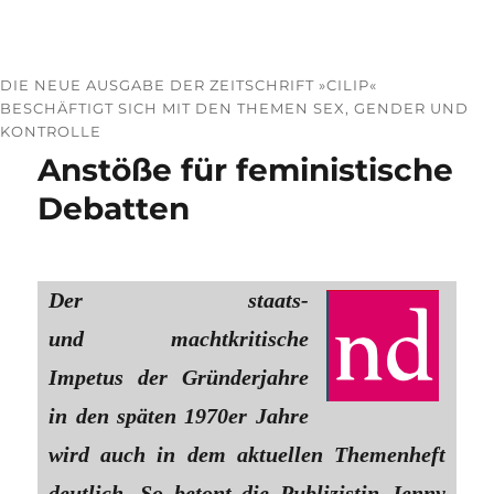
DIE NEUE AUSGABE DER ZEITSCHRIFT »CILIP«
BESCHÄFTIGT SICH MIT DEN THEMEN SEX, GENDER UND
KONTROLLE
Anstöße für feministische
Debatten
Der staats-
und machtkritische
Impetus der Gründerjahre
in den späten 1970er Jahre
wird auch in dem aktuellen Themenheft
deutlich. So betont die Publizistin Jenny