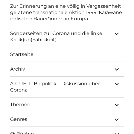
Zur Erinnerung an eine völlig in Vergessenheit
geratene transnationale Aktion 1999: Karawane
indischer Bauer*innen in Europa
Unterme
Sonderseiten zu…Corona und die linke
anzeigen
Kritik(un)Fähigkeit).
Startseite
Unterme
Archiv
anzeigen
Unterme
AKTUELL: Biopolitik – Diskussion über
anzeigen
Corona
Unterme
Themen
anzeigen
Unterme
Genres
anzeigen
Unterme
@ Bücher…