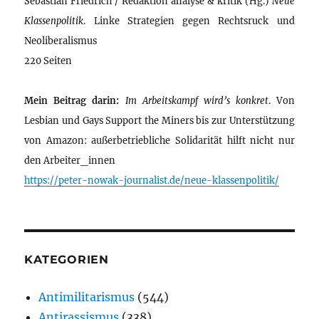
Sebastian Friedrich / Redaktion analyse & kritik (Hg.)
Neue
Klassenpolitik
. Linke Strategien gegen Rechtsruck und
Neoliberalismus
220 Seiten
Mein Beitrag darin:
Im Arbeitskampf wird’s konkret
. Von
Lesbian und Gays Support the Miners bis zur Unterstützung
von Amazon: außerbetriebliche Solidarität hilft nicht nur
den Arbeiter_innen
https://peter-nowak-journalist.de/neue-klassenpolitik/
KATEGORIEN
Antimilitarismus
(544)
Antirassismus
(338)