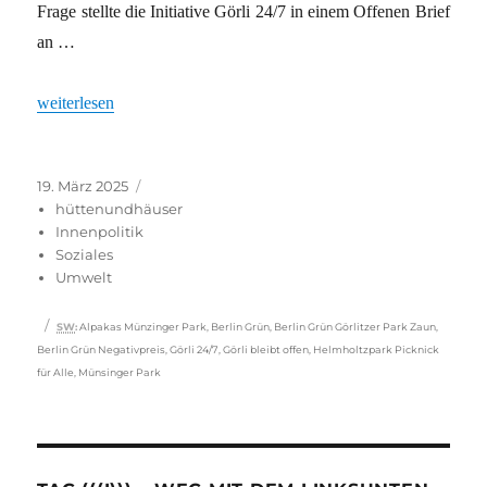
Frage stellte die Initiative Görli 24/7 in einem Offenen Brief
an …
„Weder Zäune noch Alpakas“
weiterlesen
Veröffentlicht
Kategorien
19. März 2025
am
hüttenundhäuser
Innenpolitik
Soziales
Umwelt
Schlagwörter
SW
:
Alpakas Münzinger Park
,
Berlin Grün
,
Berlin Grün Görlitzer Park Zaun
,
Berlin Grün Negativpreis
,
Görli 24/7
,
Görli bleibt offen
,
Helmholtzpark Picknick
für Alle
,
Münsinger Park