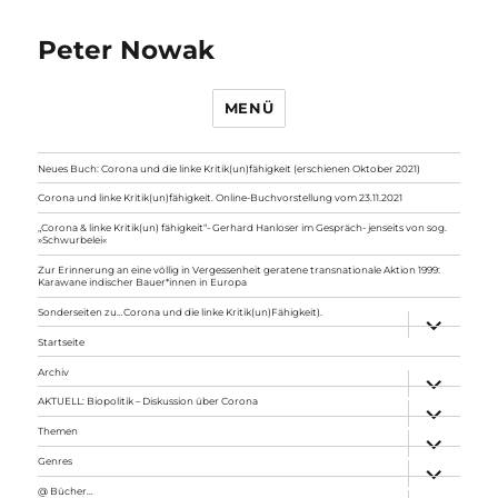
Peter Nowak
MENÜ
Neues Buch: Corona und die linke Kritik(un)fähigkeit (erschienen Oktober 2021)
Corona und linke Kritik(un)fähigkeit. Online-Buchvorstellung vom 23.11.2021
„Corona & linke Kritik(un) fähigkeit“- Gerhard Hanloser im Gespräch- jenseits von sog.
»Schwurbelei«
Zur Erinnerung an eine völlig in Vergessenheit geratene transnationale Aktion 1999:
Karawane indischer Bauer*innen in Europa
Sonderseiten zu…Corona und die linke Kritik(un)Fähigkeit).
Unterme
anzeigen
Startseite
Archiv
Unterme
anzeigen
AKTUELL: Biopolitik – Diskussion über Corona
Unterme
anzeigen
Themen
Unterme
anzeigen
Genres
Unterme
anzeigen
@ Bücher…
Unterme