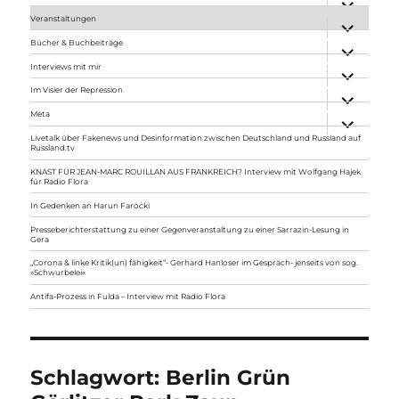
anzeigen
Veranstaltungen
Unterme
anzeigen
Bücher & Buchbeiträge
Unterme
anzeigen
Interviews mit mir
Unterme
anzeigen
Im Visier der Repression
Unterme
anzeigen
Meta
Unterme
anzeigen
Livetalk über Fakenews und Desinformation zwischen Deutschland und Russland auf
Russland.tv
KNAST FÜR JEAN-MARC ROUILLAN AUS FRANKREICH? Interview mit Wolfgang Hajek
für Radio Flora
In Gedenken an Harun Farocki
Presseberichterstattung zu einer Gegenveranstaltung zu einer Sarrazin-Lesung in
Gera
„Corona & linke Kritik(un) fähigkeit“- Gerhard Hanloser im Gespräch- jenseits von sog.
»Schwurbelei«
Antifa-Prozess in Fulda – Interview mit Radio Flora
Schlagwort:
Berlin Grün