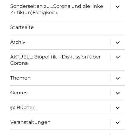
Unterme
Sonderseiten zu…Corona und die linke
anzeigen
Kritik(un)Fähigkeit).
Startseite
Unterme
Archiv
anzeigen
Unterme
AKTUELL: Biopolitik – Diskussion über
anzeigen
Corona
Unterme
Themen
anzeigen
Unterme
Genres
anzeigen
Unterme
@ Bücher…
anzeigen
Unterme
Veranstaltungen
anzeigen