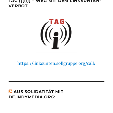
TAG (((I))) – WEG MIT DEM LINKSUNTEN-
VERBOT
https://linksunten.soligruppe.org/call/
AUS SOLIDATITÄT MIT
DE.INDYMEDIA.ORG: