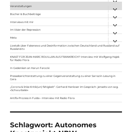
anzeigen
Veranstaltungen
Unterme
anzeigen
Bücher & Buchbeiträge
Unterme
anzeigen
Interviews mit mir
Unterme
anzeigen
Im Visier der Repression
Unterme
anzeigen
Meta
Unterme
anzeigen
Livetalk über Fakenews und Desinformation zwischen Deutschland und Russland auf
Russland.tv
KNAST FÜR JEAN-MARC ROUILLAN AUS FRANKREICH? Interview mit Wolfgang Hajek
für Radio Flora
In Gedenken an Harun Farocki
Presseberichterstattung zu einer Gegenveranstaltung zu einer Sarrazin-Lesung in
Gera
„Corona & linke Kritik(un) fähigkeit“- Gerhard Hanloser im Gespräch- jenseits von sog.
»Schwurbelei«
Antifa-Prozess in Fulda – Interview mit Radio Flora
Schlagwort:
Autonomes