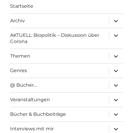
Startseite
Unterme
Archiv
anzeigen
Unterme
AKTUELL: Biopolitik – Diskussion über
anzeigen
Corona
Unterme
Themen
anzeigen
Unterme
Genres
anzeigen
Unterme
@ Bücher…
anzeigen
Unterme
Veranstaltungen
anzeigen
Unterme
Bücher & Buchbeiträge
anzeigen
Unterme
Interviews mit mir
anzeigen