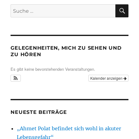
SU
Suche
nach:
GELEGENHEITEN, MICH ZU SEHEN UND
ZU HÖREN
Es gibt keine bevorstehenden Veranstaltungen.
Kalender anzeigen
NEUESTE BEITRÄGE
„Ahmet Polat befindet sich wohl in akuter
Lebensgefahr“