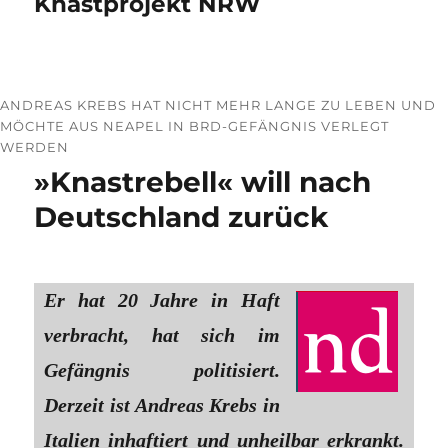
Knastprojekt NRW
ANDREAS KREBS HAT NICHT MEHR LANGE ZU LEBEN UND
MÖCHTE AUS NEAPEL IN BRD-GEFÄNGNIS VERLEGT
WERDEN
»Knastrebell« will nach
Deutschland zurück
Er hat 20 Jahre in Haft
verbracht, hat sich im
Gefängnis politisiert.
Derzeit ist Andreas Krebs in
Italien inhaftiert und unheilbar erkrankt.