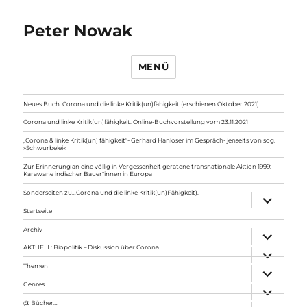
Peter Nowak
MENÜ
Neues Buch: Corona und die linke Kritik(un)fähigkeit (erschienen Oktober 2021)
Corona und linke Kritik(un)fähigkeit. Online-Buchvorstellung vom 23.11.2021
„Corona & linke Kritik(un) fähigkeit“- Gerhard Hanloser im Gespräch- jenseits von sog.
»Schwurbelei«
Zur Erinnerung an eine völlig in Vergessenheit geratene transnationale Aktion 1999:
Karawane indischer Bauer*innen in Europa
Sonderseiten zu…Corona und die linke Kritik(un)Fähigkeit).
Unterme
anzeigen
Startseite
Archiv
Unterme
anzeigen
AKTUELL: Biopolitik – Diskussion über Corona
Unterme
anzeigen
Themen
Unterme
anzeigen
Genres
Unterme
anzeigen
@ Bücher…
Unterme