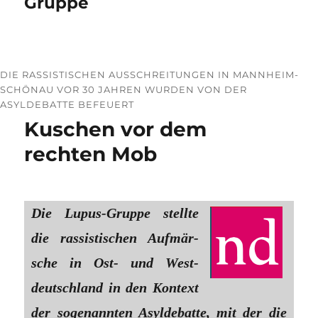
Gruppe
DIE RASSISTISCHEN AUSSCHREITUNGEN IN MANNHEIM-
SCHÖNAU VOR 30 JAHREN WURDEN VON DER
ASYLDEBATTE BEFEUERT
Kuschen vor dem
rechten Mob
Die Lupus-Grup­pe stell­te
die ras­sis­ti­schen Auf­mär­
sche in Ost- und West­
deutsch­land in den Kon­text
der soge­nann­ten Asyl­de­bat­te, mit der die