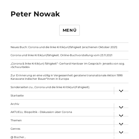
Peter Nowak
MENÜ
Neues Buch: Corona und die linke Kritik(un)fähigkeit (erschienen Oktober 2021)
Corona und linke Kritik(un)fähigkeit. Online-Buchvorstellung vom 23.11.2021
„Corona & linke Kritik(un) fähigkeit“- Gerhard Hanloser im Gespräch- jenseits von sog.
»Schwurbelei«
Zur Erinnerung an eine völlig in Vergessenheit geratene transnationale Aktion 1999:
Karawane indischer Bauer*innen in Europa
Sonderseiten zu…Corona und die linke Kritik(un)Fähigkeit).
Unterme
anzeigen
Startseite
Archiv
Unterme
anzeigen
AKTUELL: Biopolitik – Diskussion über Corona
Unterme
anzeigen
Themen
Unterme
anzeigen
Genres
Unterme
anzeigen
@ Bücher…
Unterme