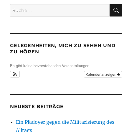
SU
Suche
nach:
GELEGENHEITEN, MICH ZU SEHEN UND
ZU HÖREN
Es gibt keine bevorstehenden Veranstaltungen.
Kalender anzeigen
NEUESTE BEITRÄGE
Ein Plädoyer gegen die Militarisierung des
Alltags