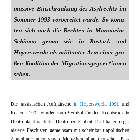
mas­si­ve Ein­schrän­kung des Asyl­rechts im
Som­mer 1993 vor­be­rei­tet wurde. So konn­
ten sich auch die Rech­ten in Mann­heim-
Schö­nau genau wie in Ros­tock und
Hoyers­wer­da als mili­tan­ter Arm einer gro­
ßen Koali­ti­on der Migrationsgegner*innen
sehen.
Die ras­sis­ti­schen Auf­mär­sche
in Hoyers­wer­da 1991
und
Ros­tock 1992 wur­den zum Sym­bol für den Rechts­ruck in
Deutsch­land nach der Deut­schen Ein­heit. Dort hat­ten orga­
ni­sier­te Faschis­ten gemein­sam mit schein­bar unpo­li­ti­schen
Anwohner*innen gegen Men­schen ohne deut­schen Pass