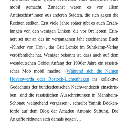
mobil gemacht. Zunächst waren es vor allem
Antifaschist*innen aus ande­ren Städ­ten, die sich gegen die
Rech­ten stellten. Erst vie­le Jah­re spä­ter gibt es auch Erzäh­
lun­gen von den weni­gen Lin­ken, die vor Ort leb­ten. Erin­
nert sei nur an das im ver­gan­ge­nen Jahr erschie­ne­ne Buch
»Kin­der von Hoy«, das Grit Lem­ke im Suhr­kamp-Ver­lag
ver­öf­fent­licht hat. Weni­ger bekannt ist, dass auch auf dem
west­deut­schen Gebiet Anfang der 1990er Jah­re ein ras­sis­ti­
scher Mob mobil mach­te. »
Wäh­rend sich die Namen
Hoyers­wer­da oder Ros­tock-Lich­ten­ha­gen
ins kol­lek­ti­ve
Gedächt­nis der bun­des­deut­schen Nach­wen­de­zeit ein­schrie­
ben, sind die ras­sis­ti­schen Aus­schrei­tun­gen in Mann­heim-
Schö­nau weit­ge­hend ver­ges­sen«, schreibt Yan­nik Böcken­
för­de auf dem Blog der Ama­deu Anto­nio Stif­tung. Die
Angrif­fe rich­te­ten sich damals gegen …