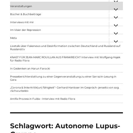
anzeigen
Veranstaltungen
Unterme
anzeigen
Bücher & Buchbeiträge
Unterme
anzeigen
Interviews mit mir
Unterme
anzeigen
Im Visier der Repression
Unterme
anzeigen
Meta
Unterme
anzeigen
Livetalk über Fakenews und Desinformation zwischen Deutschland und Russland auf
Russland.tv
KNAST FÜR JEAN-MARC ROUILLAN AUS FRANKREICH? Interview mit Wolfgang Hajek
für Radio Flora
In Gedenken an Harun Farocki
Presseberichterstattung zu einer Gegenveranstaltung zu einer Sarrazin-Lesung in
Gera
„Corona & linke Kritik(un) fähigkeit“- Gerhard Hanloser im Gespräch- jenseits von sog.
»Schwurbelei«
Antifa-Prozess in Fulda – Interview mit Radio Flora
Schlagwort:
Autonome Lupus-