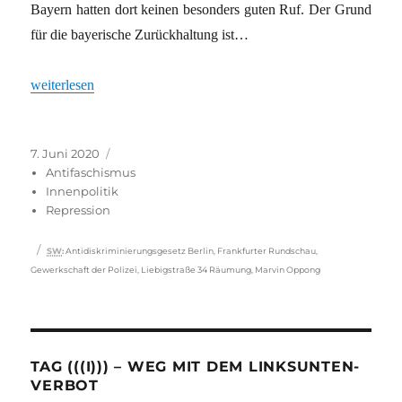
Bayern hatten dort keinen besonders guten Ruf. Der Grund
für die bayerische Zurückhaltung ist…
„Berliner Polizei soll nicht mehr diskriminieren“
weiterlesen
Veröffentlicht
Kategorien
7. Juni 2020
am
Antifaschismus
Innenpolitik
Repression
Schlagwörter
SW
:
Antidiskriminierungsgesetz Berlin
,
Frankfurter Rundschau
,
Gewerkschaft der Polizei
,
Liebigstraße 34 Räumung
,
Marvin Oppong
TAG (((I))) – WEG MIT DEM LINKSUNTEN-
VERBOT