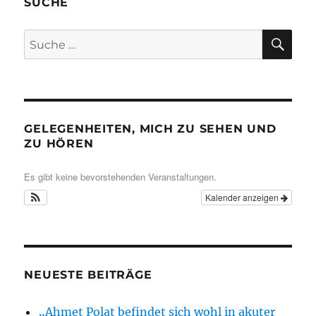
SUCHE
SU
Suche
nach:
GELEGENHEITEN, MICH ZU SEHEN UND
ZU HÖREN
Es gibt keine bevorstehenden Veranstaltungen.
Kalender anzeigen
NEUESTE BEITRÄGE
„Ahmet Polat befindet sich wohl in akuter