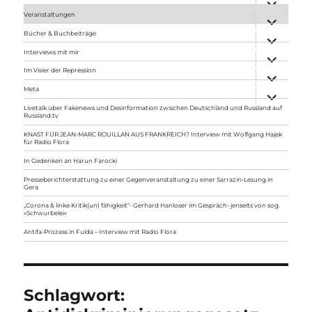
anzeigen
Veranstaltungen
Unterme
anzeigen
Bücher & Buchbeiträge
Unterme
anzeigen
Interviews mit mir
Unterme
anzeigen
Im Visier der Repression
Unterme
anzeigen
Meta
Unterme
anzeigen
Livetalk über Fakenews und Desinformation zwischen Deutschland und Russland auf
Russland.tv
KNAST FÜR JEAN-MARC ROUILLAN AUS FRANKREICH? Interview mit Wolfgang Hajek
für Radio Flora
In Gedenken an Harun Farocki
Presseberichterstattung zu einer Gegenveranstaltung zu einer Sarrazin-Lesung in
Gera
„Corona & linke Kritik(un) fähigkeit“- Gerhard Hanloser im Gespräch- jenseits von sog.
»Schwurbelei«
Antifa-Prozess in Fulda – Interview mit Radio Flora
Schlagwort: