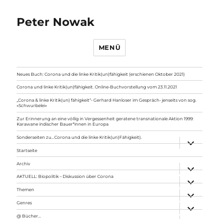
Peter Nowak
MENÜ
Neues Buch: Corona und die linke Kritik(un)fähigkeit (erschienen Oktober 2021)
Corona und linke Kritik(un)fähigkeit. Online-Buchvorstellung vom 23.11.2021
„Corona & linke Kritik(un) fähigkeit“- Gerhard Hanloser im Gespräch- jenseits von sog.
»Schwurbelei«
Zur Erinnerung an eine völlig in Vergessenheit geratene transnationale Aktion 1999:
Karawane indischer Bauer*innen in Europa
Sonderseiten zu…Corona und die linke Kritik(un)Fähigkeit).
Unterme
anzeigen
Startseite
Archiv
Unterme
anzeigen
AKTUELL: Biopolitik – Diskussion über Corona
Unterme
anzeigen
Themen
Unterme
anzeigen
Genres
Unterme
anzeigen
@ Bücher…
Unterme