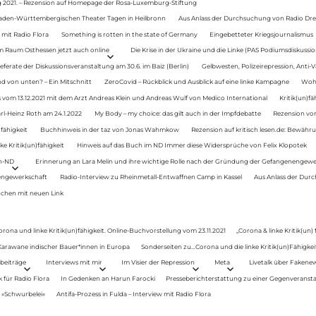
g 2021. – Rezension auf Homepage der Rosa-Luxemburg-Stiftung
Baden-Württembergischen Theater Tagen in Heilbronn
Aus Anlass der Durchsuchung von Radio Drey
 mit Radio Flora
Something is rotten in the state of Germany
Eingebetteter Kriegsjournalismus
im Raum Osthessen jetzt auch online
Die Krise in der Ukraine und die Linke (PAS Podiumsdiskussio
ferate der Diskussionsveranstaltung am 30.6. im Baiz (Berlin)
Gelbwesten, Polizeirepression, Anti-V
 von unten? – Ein Mitschnitt
ZeroCovid – Rückblick und Ausblick auf eine linke Kampagne
Woh
 vom 13.12.2021 mit dem Arzt Andreas Klein und Andreas Wulf von Medico International
Kritik(un)fä
rl-Heinz Roth am 24.1.2022
My Body – my choice: das gilt auch in der Impfdebatte
Rezension von
fähigkeit
Buchhinweis in der taz von Jonas Wahmkow
Rezension auf kritisch lesen.de: Bewähru
e Kritik(un)fähigkeit
Hinweis auf das Buch im ND Immer diese Widersprüche von Felix Klopotek
en-ND
Erinnerung an Lara Melin und ihre wichtige Rolle nach der Gründung der Gefangenengewe
nengewerkschaft
Radio-Interview zu Rheinmetall-Entwaffnen Camp in Kassel
Aus Anlass der Durc
auchen mit neuen Link
orona und linke Kritik(un)fähigkeit. Online-Buchvorstellung vom 23.11.2021
„Corona & linke Kritik(un)
: Karawane indischer Bauer*innen in Europa
Sonderseiten zu…Corona und die linke Kritik(un)Fähigkeit
beiträge
Interviews mit mir
Im Visier der Repression
Meta
Livetalk über Fakene
für Radio Flora
In Gedenken an Harun Farocki
Presseberichterstattung zu einer Gegenveransta
. »Schwurbelei«
Antifa-Prozess in Fulda – Interview mit Radio Flora