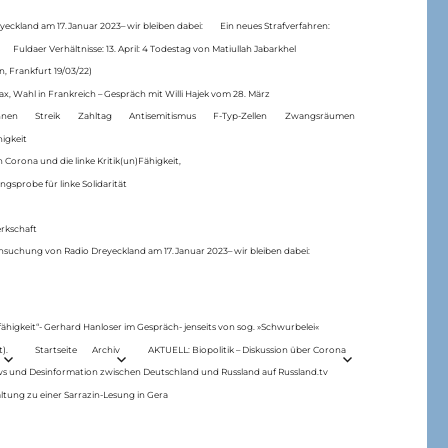
eckland am 17.Januar 2023– wir bleiben dabei:
Ein neues Strafverfahren:
Fuldaer Verhältnisse: 13. April: 4 Todestag von Matiul­lah Jabarkhel
n, Frankfurt 19/03/22)
ax, Wahl in Frankreich – Gespräch mit Willi Hajek vom 28. März
nen
Streik
Zahltag
Antisemitismus
F-Typ-Zellen
Zwangsräumen
higkeit
 Corona und die linke Kritik(un)Fähigkeit,
ngsprobe für linke Solidarität
rkschaft
hsuchung von Radio Dreyeckland am 17.Januar 2023– wir bleiben dabei:
 fähigkeit“- Gerhard Hanloser im Gespräch- jenseits von sog. »Schwurbelei«
).
Startseite
Archiv
AKTUELL: Biopolitik – Diskussion über Corona
ws und Desinformation zwischen Deutschland und Russland auf Russland.tv
ltung zu einer Sarrazin-Lesung in Gera