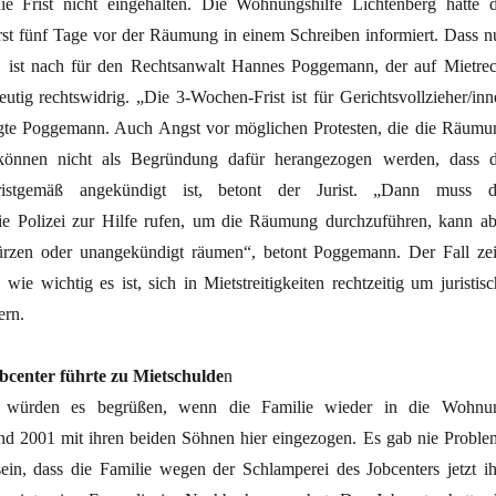
die Frist nicht eingehalten. Die Wohnungshilfe Lichtenberg hatte d
erst fünf Tage vor der Räumung in einem Schreiben informiert. Dass n
 ist nach für den Rechtsanwalt Hannes Poggemann, der auf Mietrec
ndeutig rechtswidrig. „Die 3-Wochen-Frist ist für Gerichtsvollzieher/in
tigte Poggemann. Auch Angst vor möglichen Protesten, die die Räumu
 können nicht als Begründung dafür herangezogen werden, dass d
istgemäß angekündigt ist, betont der Jurist. „Dann muss d
die Polizei zur Hilfe rufen, um die Räumung durchzuführen, kann ab
kürzen oder unangekündigt räumen“, betont Poggemann. Der Fall zei
wie wichtig es ist, sich in Mietstreitigkeiten rechtzeitig um juristisc
ern.
bcenter führte zu Mietschulde
n
n würden es begrüßen, wenn die Familie wieder in die Wohnu
nd 2001 mit ihren beiden Söhnen hier eingezogen. Es gab nie Proble
ein, dass die Familie wegen der Schlamperei des Jobcenters jetzt ih