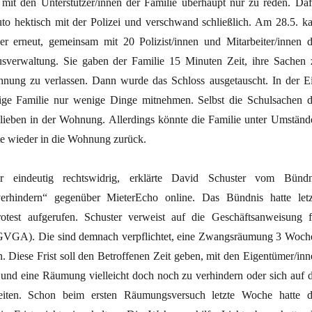
, mit den Unterstützer/innen der Familie überhaupt nur zu reden. Daf
Auto hektisch mit der Polizei und verschwand schließlich. Am 28.5. k
her erneut, gemeinsam mit 20 Polizist/innen und Mitarbeiter/innen d
verwaltung. Sie gaben der Familie 15 Minuten Zeit, ihre Sachen 
nung zu verlassen. Dann wurde das Schloss ausgetauscht. In der Ei
fige Familie nur wenige Dinge mitnehmen. Selbst die Schulsachen d
lieben in der Wohnung. Allerdings könnte die Familie unter Umständ
hte wieder in die Wohnung zurück.
eindeutig rechtswidrig, erklärte David Schuster vom Bündn
rhindern“ gegenüber MieterEcho online. Das Bündnis hatte letz
est aufgerufen. Schuster verweist auf die Geschäftsanweisung f
 (GVGA). Die sind demnach verpflichtet, eine Zwangsräumung 3 Woch
. Diese Frist soll den Betroffenen Zeit geben, mit den Eigentümer/inn
n und eine Räumung vielleicht doch noch zu verhindern oder sich auf d
iten. Schon beim ersten Räumungsversuch letzte Woche hatte d