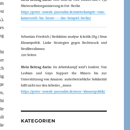
is
Mieterselbstorganisierung in Ost-Berlin
st
https://peter-nowak-journalist.de/mieterkampfe-vom-
kaiserreich-bis-heute-–-das-beispiel-berlin/
),
es
ng
Sebastian Friedrich / Redaktion analyse & kritik (Hg.)
Neue
Klassenpolitik
. Linke Strategien gegen Rechtsruck und
Neoliberalismus
ht
220 Seiten
er
Mein Beitrag darin:
Im Arbeitskampf wird’s konkret
. Von
ch
Lesbian und Gays Support the Miners bis zur
ig
Unterstützung von Amazon: außerbetriebliche Solidarität
te
hilft nicht nur den Arbeiter_innen
https://peter-nowak-journalist.de/neue-klassenpolitik/
n,
ht
ie
li
KATEGORIEN
ie