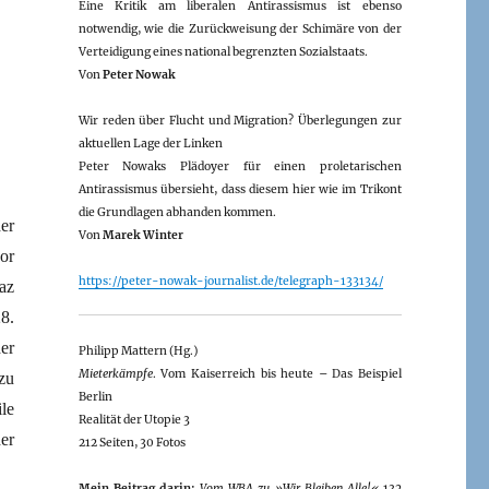
Eine Kritik am liberalen Antirassismus ist ebenso
notwendig, wie die Zurückweisung der Schimäre von der
Verteidigung eines national begrenzten Sozialstaats.
Von
Peter Nowak
Wir reden über Flucht und Migration? Überlegungen zur
aktuellen Lage der Linken
Peter Nowaks Plädoyer für einen proletarischen
Antirassismus übersieht, dass diesem hier wie im Trikont
die Grundlagen abhanden kommen.
er
Von
Marek Winter
or
https://peter-nowak-journalist.de/telegraph-133134/
az
8.
er
Philipp Mattern (Hg.)
Mieterkämpfe
. Vom Kaiserreich bis heute – Das Beispiel
zu
Berlin
le
Realität der Utopie 3
er
212 Seiten, 30 Fotos
Mein Beitrag darin:
Vom WBA zu »Wir Bleiben Alle!«
132