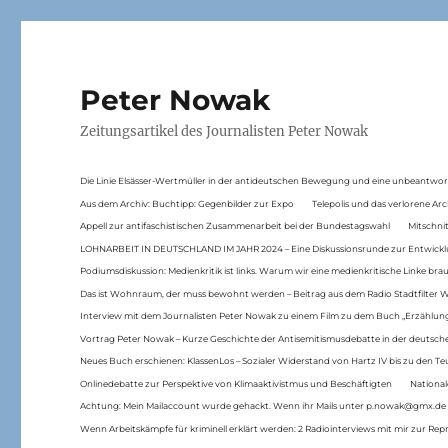
Peter Nowak
Zeitungsartikel des Journalisten Peter Nowak
Die Linie Elsässer-Wertmüller in der antideutschen Bewegung und eine unbeantwor
Aus dem Archiv: Buchtipp: Gegenbilder zur Expo
Telepolis und das verlorene Arc
Appell zur antifaschistischen Zusammenarbeit bei der Bundestagswahl
Mitschni
LOHNARBEIT IN DEUTSCHLAND IM JAHR 2024 – Eine Diskussionsrunde zur Entwickl
Podiumsdiskussion: Medienkritik ist links. Warum wir eine medienkritische Linke br
Das ist Wohnraum, der muss bewohnt werden – Beitrag aus dem Radio Stadtfilter 
Interview mit dem Journalisten Peter Nowak zu einem Film zu dem Buch „Erzählung
Vortrag Peter Nowak – Kurze Geschichte der Antisemitismusdebatte in der deutsche
Neues Buch erschienen: KlassenLos – Sozialer Widerstand von Hartz IV bis zu den 
Onlinedebatte zur Perspektive von Klimaaktivistmus und Beschäftigten
National
Achtung: Mein Mailaccount wurde gehackt. Wenn ihr Mails unter p.nowak@gmx.de
Wenn Arbeitskämpfe für kriminell erklärt werden: 2 Radiointerviews mit mir zur Rep