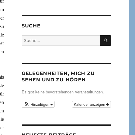
ür
am
er
SUCHE
zu
le
SUCHEN
Suche
er
nach:
en
GELEGENHEITEN, MICH ZU
is
SEHEN UND ZU HÖREN
te
Es gibt keine bevorstehenden Veranstaltungen.
ür
en
Hinzufügen
Kalender anzeigen
en
ie
er