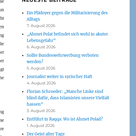
NEUESTE BEITRÄGE
ie
un
Ein Plädoyer gegen die Militarisierung des
ht
Alltags
7. August 2026
nen
„Ahmet Polat befindet sich wohl in akuter
ng
Lebensgefahr“
ie
6. August 2026
er
Sollte Bundeswehrwerbung verboten
er
werden?
5. August 2026
gt
Journalist weiter in syrischer Haft
he
4. August 2026
Florian Schroeder: „Manche Linke sind
blind dafür, dass Islamisten unsere Vielfalt
hassen“
3. August 2026
ng
Entführt in Raqqa: Wo ist Ahmet Polad?
me
1. August 2026
re
Der Geist alter Tage