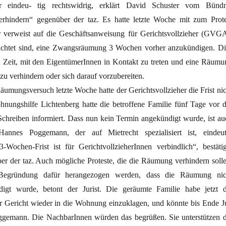
eindeu- tig rechtswidrig, erklärt David Schuster vom Bündn
hindern“ gegenüber der taz. Es hatte letzte Woche mit zum Prote
r verweist auf die Geschäftsanweisung für Gerichtsvollzieher (GVGA
flichtet sind, eine Zwangsräumung 3 Wochen vorher anzukündigen. Di
n Zeit, mit den EigentümerInnen in Kontakt zu treten und eine Räumu
 zu verhindern oder sich darauf vorzubereiten.
umungsversuch letzte Woche hatte der Gerichtsvollzieher die Frist nic
hnungshilfe Lichtenberg hatte die betroffene Familie fünf Tage vor d
hreiben informiert. Dass nun kein Termin angekündigt wurde, ist au
Hannes Poggemann, der auf Mietrecht spezialisiert ist, eindeut
3-Wochen-Frist ist für GerichtvollzieherInnen verbindlich“, bestätig
 der taz. Auch mögliche Proteste, die die Räumung verhindern solle
Begründung dafür herangezogen werden, dass die Räumung nic
digt wurde, betont der Jurist. Die geräumte Familie habe jetzt d
er Gericht wieder in die Wohnung einzuklagen, und könnte bis Ende Ju
ggemann. Die NachbarInnen würden das begrüßen. Sie unterstützen d