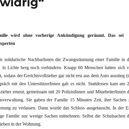
swidrig“
milie wird ohne vorherige Ankündigung geräumt. Das sei
Experten
 solidarische NachbarInnen die Zwangsräumung einer Familie in d
1 in Lichte berg noch verhindern. Knapp 60 Menschen hatten sich v
, sodass der Gerichtsvollzieher gar nicht erst aus dem Auto ausstieg (t
spräch mit den UnterstützerInnen gab es nicht. Stattdessen kam am 2
lzieher erneut, gemeinsam mit 20 PolizistInnen und MitarbeiterInnen d
verwaltung. Sie gaben der Familie 15 Minuten Zeit, ihre Sachen 
nung zu verlassen. Dann wurde das Schloss ausgetauscht. In der Ei
ige Familie nur wenige Sachen mitnehmen. Selbst die Schulsachen d
lieben in der Wohnung.