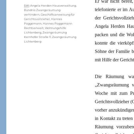
Er war nicht bereit
Schlagwörter
SW
:
Angela Herden Hausverwaltung
,
telefonierte er im 
Bündnis Zwangsräumung
verhindern
,
Geschäftsanweisung für
der Gerichtsvollzie
Gerichtsvollzieher
,
Hannes
Poggemann
,
Hannes Poggemann
Angela Herden Haus
Rechtsanwalt
,
Wohnungshilfe
Lichtenberg
,
Zwangsräumung
packen und die Woh
Kernhofer Straße 11
,
Zwangsräumung
Lichtenberg
konnte die vierköp
Söhne der Familie b
mit Hilfe der Geric
Die Räumung war 
„Zwangsräumung ve
Woche mit zum Prot
Gerichtsvollzieher
vorher anzukündigen
in Kontakt zu trete
Räumung vorzubere