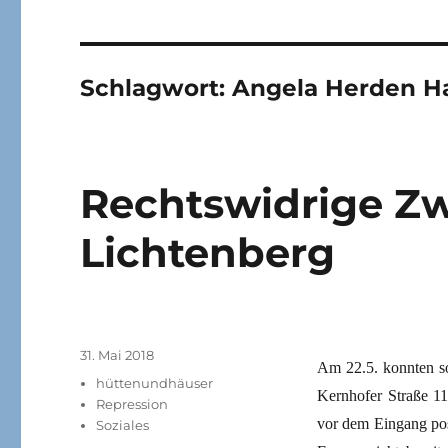
Schlagwort:
Angela Herden H
Rechtswidrige Z
Lichtenberg
Veröffentlicht
31. Mai 2018
Am 22.5. konnten so
am
Kategorien
hüttenundhäuser
Kernhofer Straße 1
Repression
vor dem Eingang post
Soziales