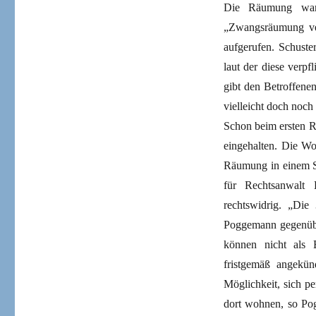
Die Räumung war 
„Zwangsräumung ver
aufgerufen. Schuste
laut der diese verp
gibt den Betroffene
vielleicht doch noch
Schon beim ersten Rä
eingehalten. Die Wo
Räumung in einem Sc
für Rechtsanwalt 
rechtswidrig. „Die 
Poggemann gegenüber
können nicht als 
fristgemäß angekün
Möglichkeit, sich p
dort wohnen, so Po