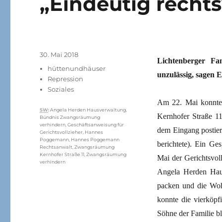
„Eindeutig recht
Veröffentlicht
30. Mai 2018
Lichtenberger Fa
am
Kategorien
hüttenundhäuser
unzulässig, sagen 
Repression
Soziales
Am 22. Mai konnten
Schlagwörter
SW
:
Angela Herden Hausverwaltung
,
Kernhofer Straße 1
Bündnis Zwangsräumung
verhindern
,
Geschäftsanweisung für
dem Eingang postiert
Gerichtsvollzieher
,
Hannes
Poggemann
,
Hannes Poggemann
berichtete). Ein Ge
Rechtsanwalt
,
Zwangsräumung
Kernhofer Straße 11
,
Zwangsräumung
Mai der Gerichtsvol
verhindern
Angela Herden Haus
packen und die Woh
konnte die vierköpf
Söhne der Familie b