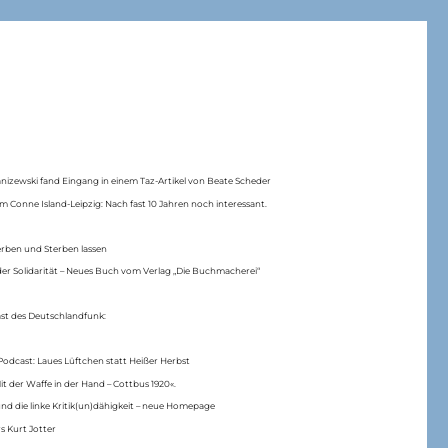
anizewski fand Eingang in einem Taz-Artikel von Beate Scheder
m Conne Island-Leipzig: Nach fast 10 Jahren noch interessant.
erben und Sterben lassen
er Solidarität – Neues Buch vom Verlag „Die Buchmacherei“
ast des Deutschlandfunk:
Podcast: Laues Lüftchen statt Heißer Herbst
Mit der Waffe in der Hand – Cottbus 1920«.
nd die linke Kritik(un)dähigkeit – neue Homepage
s Kurt Jotter