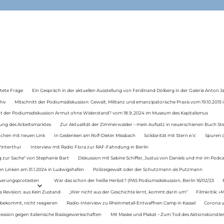
tete Frage
Ein Gespräch in der aktuellen Ausstellung von Ferdinand Dölberg in der Galerie Anton J
hiv
Mitschnitt der Podiumsdiskussion: Gewalt, Militanz und emanzipatorische Praxis vom 19.10.2015 i
tt der Podiumsdiskussion Armut ohne Widerstand? vom 18.9..2024 im Museum des Kapitalismus
ung des Arbeitsmarktes
Zur Aktualität der Zimmerwalder – mein Aufsatz in neuerschienen Buch St
auchen mit neuen Link
In Gedenken am Rolf-Dieter Missbach
Solidarität mit Stern e.V.
Spuren d
Winterthur
Interview mit Radio Flora zur RAF-Fahndung in Berlin
 zur Sache“ von Stephanie Bart
Diskussion mit Sabine Schiffer, Justus von Daniels und mir im Podc
n Linken am 31.1.2024 in Ludwigshafen
Polizeigewalt oder der Schutzmann als Putzmann
Teuerungsprotesten
War das schon der heiße Herbst? (PAS Podiumsdiskussion, Berlin 16/02/23
e Revision: aus Kein Zustand
„Wer nicht aus der Geschichte lernt, kommt darin um“
Filmkritik: »
 bekommt, nicht reagieren
Radio-Interview zu Rheinmetall-Entwaffnen Camp in Kassel
Corona u
ression gegen italienische Basisgewerkschaften
Mit Maske und Plakat – Zum Tod des Aktionskünstler