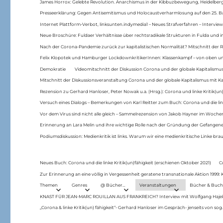
James Horrox: Gelebte Revolution. Anarchismus in der Kibbuzbewegung, Heidelber
Presseerklärung: Gegen Antisemitismus und Holocaustverharmlosung auf den 25. 
Internet Plattform-Verbot, linksunten.indymedia1 – Neues Strafverfahren – Interview
Neue Broschüre: Fuldaer Verhältnisse über rechtsradikale Strukturen in Fulda und 
Nach der Corona-Pandemie zurück zur kapitalistischen Normalität? Mitschnitt der Re
Felix Klopotek und Hamburger LockdownkritikerInnen: Klassenkampf – von oben und
Demokratie
Videomitschnitt der Diskussion Corona und der globale Kapitalismus
Mitschnitt der Diskussionsveranstaltung Corona und der globale Kapitalismus mit Ka
Rezension zu Gerhard Hanloser, Peter Nowak u.a. (Hrsg.): Corona und linke Kritik(un)
Versuch eines Dialogs – Bemerkungen von Karl Reitter zum Buch: Corona und die link
Vor dem Virus sind nicht alle gleich – Sammelrezension von Jakob Hayner im Woch
Erinnerung an Lara Melin und ihre wichtige Rolle nach der Gründung der Gefange
Podiumsdiskussion: Medienkritik ist links. Warum wir eine medienkritische Linke br
Neues Buch: Corona und die linke Kritik(un)fähigkeit (erschienen Oktober 2021)
C
Zur Erinnerung an eine völlig in Vergessenheit geratene transnationale Aktion 1999
Themen
Genres
@ Bücher…
Veranstaltungen
Bücher & Buch
KNAST FÜR JEAN-MARC ROUILLAN AUS FRANKREICH? Interview mit Wolfgang Hajek 
„Corona & linke Kritik(un) fähigkeit“- Gerhard Hanloser im Gespräch- jenseits von sog