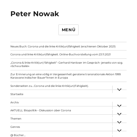
Peter Nowak
MENÜ
Neues Buch: Corona und die linke Kritik(un)fähigkeit (erschienen Oktober 2021)
Corona und linke Kritik(un)fähigkeit. Online-Buchvorstellung vom 23.11.2021
„Corona & linke Kritik(un) fähigkeit“- Gerhard Hanloser im Gespräch- jenseits von sog.
»Schwurbelei«
Zur Erinnerung an eine völlig in Vergessenheit geratene transnationale Aktion 1999:
Karawane indischer Bauer*innen in Europa
Sonderseiten zu…Corona und die linke Kritik(un)Fähigkeit).
Unterme
anzeigen
Startseite
Archiv
Unterme
anzeigen
AKTUELL: Biopolitik – Diskussion über Corona
Unterme
anzeigen
Themen
Unterme
anzeigen
Genres
Unterme
anzeigen
@ Bücher…
Unterme