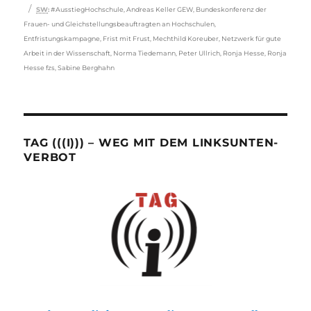
Schlagwörter
SW
:
#AusstiegHochschule
,
Andreas Keller GEW
,
Bundeskonferenz der
Frauen- und Gleichstellungsbeauftragten an Hochschulen
,
Entfristungskampagne
,
Frist mit Frust
,
Mechthild Koreuber
,
Netzwerk für gute
Arbeit in der Wissenschaft
,
Norma Tiedemann
,
Peter Ullrich
,
Ronja Hesse
,
Ronja
Hesse fzs
,
Sabine Berghahn
TAG (((I))) – WEG MIT DEM LINKSUNTEN-
VERBOT