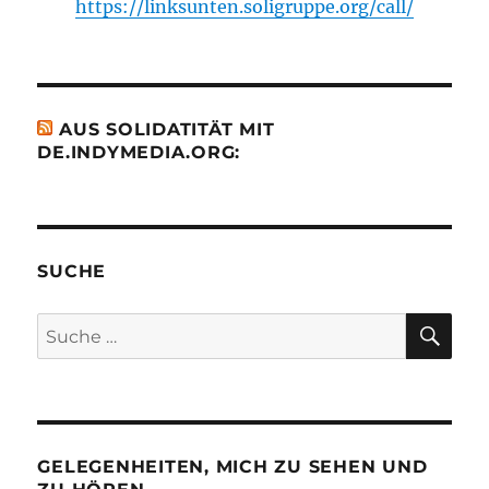
https://linksunten.soligruppe.org/call/
AUS SOLIDATITÄT MIT
DE.INDYMEDIA.ORG:
SUCHE
SU
Suche
nach:
GELEGENHEITEN, MICH ZU SEHEN UND