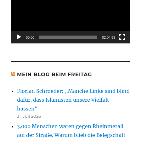
00:00
02:04:59
MEIN BLOG BEIM FREITAG
Florian Schroeder: „Manche Linke sind blind
dafür, dass Islamisten unsere Vielfalt
hassen“
31. Juli 2026
3.000 Menschen waren gegen Rheinmetall
auf der Straße. Warum blieb die Belegschaft