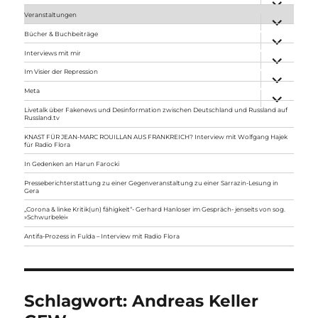
anzeigen
Veranstaltungen
Unterme
anzeigen
Bücher & Buchbeiträge
Unterme
anzeigen
Interviews mit mir
Unterme
anzeigen
Im Visier der Repression
Unterme
anzeigen
Meta
Unterme
anzeigen
Livetalk über Fakenews und Desinformation zwischen Deutschland und Russland auf
Russland.tv
KNAST FÜR JEAN-MARC ROUILLAN AUS FRANKREICH? Interview mit Wolfgang Hajek
für Radio Flora
In Gedenken an Harun Farocki
Presseberichterstattung zu einer Gegenveranstaltung zu einer Sarrazin-Lesung in
Gera
„Corona & linke Kritik(un) fähigkeit“- Gerhard Hanloser im Gespräch- jenseits von sog.
»Schwurbelei«
Antifa-Prozess in Fulda – Interview mit Radio Flora
Schlagwort:
Andreas Keller