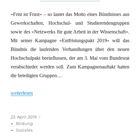
»Frist ist Frust« – so lautet das Motto eines Bündnisses aus
Gewerkschaften, Hochschul- und Studierendengruppen
sowie des »Netzwerks für gute Arbeit in der Wissenschaft«.
Mit seiner Kampagne »Entfristungspakt 2019« will das
Bündnis die laufenden Verhandlungen über den neuen
Hochschulpakt beeinflussen, der am 3. Mai vom Bundesrat
verabschiedet werden soll. Zum Kampagnenauftakt hatten
die beteiligten Gruppen…
„Der Frust mit der Frist“
weiterlesen
Veröffentlicht
Kategorien
23. April 2019
am
Bildung
Soziales