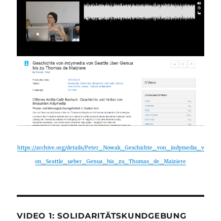
https://archive.org/details/Peter_Nowak_Geschichte_von_indymedia_v
on_Seattle_ueber_Genua_bis_zu_Thomas_de_Maiziere
VIDEO 1: SOLIDARITÄTSKUNDGEBUNG