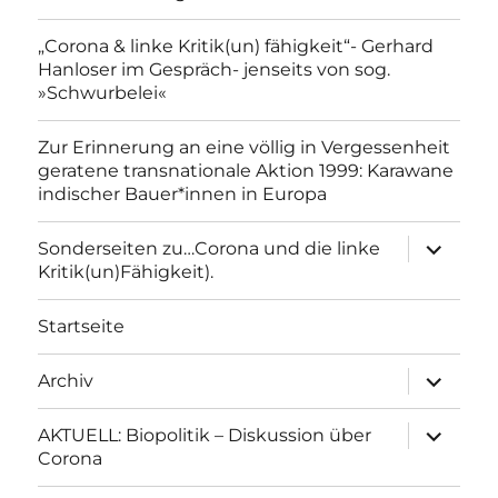
„Corona & linke Kritik(un) fähigkeit“- Gerhard
Hanloser im Gespräch- jenseits von sog.
»Schwurbelei«
Zur Erinnerung an eine völlig in Vergessenheit
geratene transnationale Aktion 1999: Karawane
indischer Bauer*innen in Europa
Unterme
Sonderseiten zu…Corona und die linke
anzeigen
Kritik(un)Fähigkeit).
Startseite
Unterme
Archiv
anzeigen
Unterme
AKTUELL: Biopolitik – Diskussion über
anzeigen
Corona