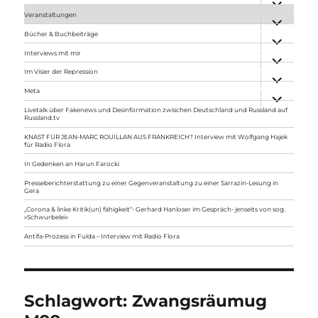
anzeigen
Veranstaltungen
Unterme
anzeigen
Bücher & Buchbeiträge
Unterme
anzeigen
Interviews mit mir
Unterme
anzeigen
Im Visier der Repression
Unterme
anzeigen
Meta
Unterme
anzeigen
Livetalk über Fakenews und Desinformation zwischen Deutschland und Russland auf
Russland.tv
KNAST FÜR JEAN-MARC ROUILLAN AUS FRANKREICH? Interview mit Wolfgang Hajek
für Radio Flora
In Gedenken an Harun Farocki
Presseberichterstattung zu einer Gegenveranstaltung zu einer Sarrazin-Lesung in
Gera
„Corona & linke Kritik(un) fähigkeit“- Gerhard Hanloser im Gespräch- jenseits von sog.
»Schwurbelei«
Antifa-Prozess in Fulda – Interview mit Radio Flora
Schlagwort:
Zwangsräumug