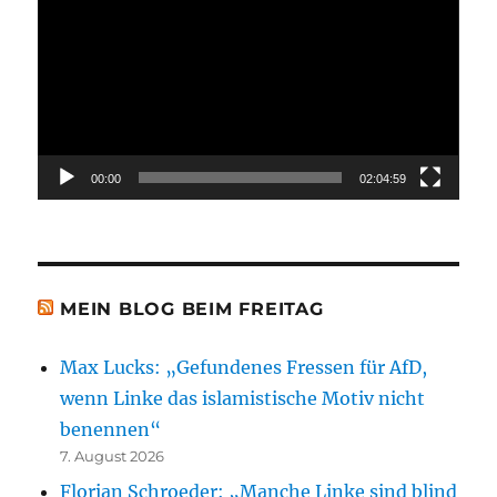
Player
00:00
02:04:59
MEIN BLOG BEIM FREITAG
Max Lucks: „Gefundenes Fressen für AfD,
wenn Linke das islamistische Motiv nicht
benennen“
7. August 2026
Florian Schroeder: „Manche Linke sind blind