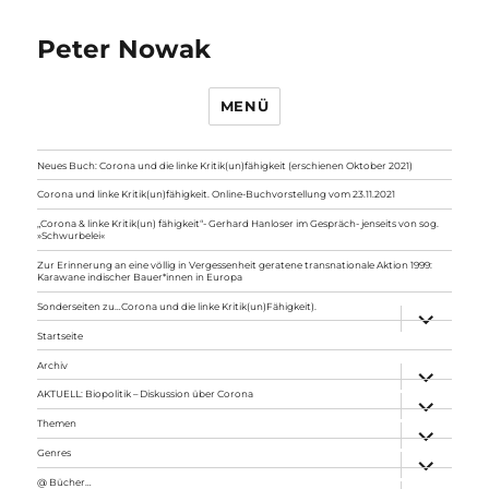
Peter Nowak
MENÜ
Neues Buch: Corona und die linke Kritik(un)fähigkeit (erschienen Oktober 2021)
Corona und linke Kritik(un)fähigkeit. Online-Buchvorstellung vom 23.11.2021
„Corona & linke Kritik(un) fähigkeit“- Gerhard Hanloser im Gespräch- jenseits von sog.
»Schwurbelei«
Zur Erinnerung an eine völlig in Vergessenheit geratene transnationale Aktion 1999:
Karawane indischer Bauer*innen in Europa
Sonderseiten zu…Corona und die linke Kritik(un)Fähigkeit).
Unterme
anzeigen
Startseite
Archiv
Unterme
anzeigen
AKTUELL: Biopolitik – Diskussion über Corona
Unterme
anzeigen
Themen
Unterme
anzeigen
Genres
Unterme
anzeigen
@ Bücher…
Unterme