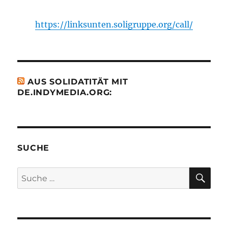
https://linksunten.soligruppe.org/call/
AUS SOLIDATITÄT MIT
DE.INDYMEDIA.ORG:
SUCHE
SU
Suche
nach: