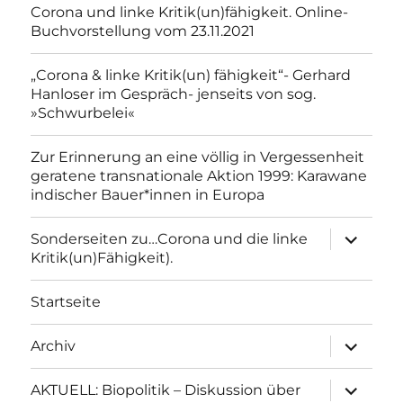
Corona und linke Kritik(un)fähigkeit. Online-
Buchvorstellung vom 23.11.2021
„Corona & linke Kritik(un) fähigkeit“- Gerhard
Hanloser im Gespräch- jenseits von sog.
»Schwurbelei«
Zur Erinnerung an eine völlig in Vergessenheit
geratene transnationale Aktion 1999: Karawane
indischer Bauer*innen in Europa
Unterme
Sonderseiten zu…Corona und die linke
anzeigen
Kritik(un)Fähigkeit).
Startseite
Unterme
Archiv
anzeigen
Unterme
AKTUELL: Biopolitik – Diskussion über
anzeigen