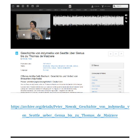
https://archive.org/details/Peter_Nowak_Geschichte_von_indymedia_v
on_Seattle_ueber_Genua_bis_zu_Thomas_de_Maiziere