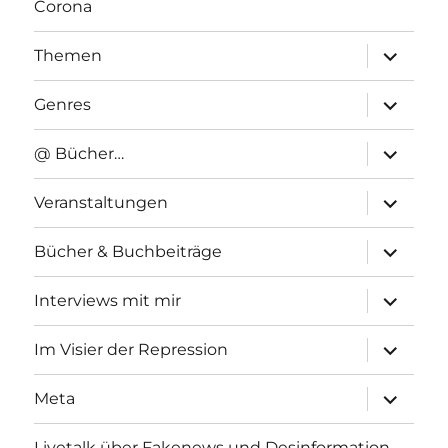
Corona
Unterme
Themen
anzeigen
Unterme
Genres
anzeigen
Unterme
@ Bücher…
anzeigen
Unterme
Veranstaltungen
anzeigen
Unterme
Bücher & Buchbeiträge
anzeigen
Unterme
Interviews mit mir
anzeigen
Unterme
Im Visier der Repression
anzeigen
Unterme
Meta
anzeigen
Livetalk über Fakenews und Desinformation