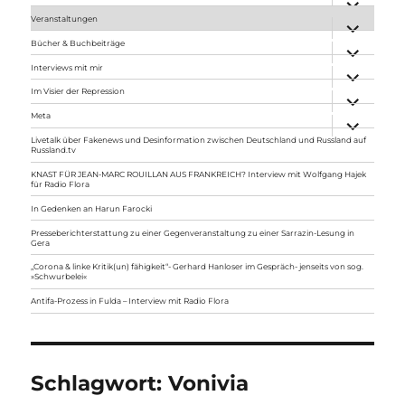
anzeigen
Veranstaltungen
Unterme
anzeigen
Bücher & Buchbeiträge
Unterme
anzeigen
Interviews mit mir
Unterme
anzeigen
Im Visier der Repression
Unterme
anzeigen
Meta
Unterme
anzeigen
Livetalk über Fakenews und Desinformation zwischen Deutschland und Russland auf
Russland.tv
KNAST FÜR JEAN-MARC ROUILLAN AUS FRANKREICH? Interview mit Wolfgang Hajek
für Radio Flora
In Gedenken an Harun Farocki
Presseberichterstattung zu einer Gegenveranstaltung zu einer Sarrazin-Lesung in
Gera
„Corona & linke Kritik(un) fähigkeit“- Gerhard Hanloser im Gespräch- jenseits von sog.
»Schwurbelei«
Antifa-Prozess in Fulda – Interview mit Radio Flora
Schlagwort:
Vonivia