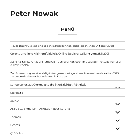
Peter Nowak
MENÜ
Neues Buch: Corona und die linke Kritik(un)fähigkeit (erschienen Oktober 2021)
Corona und linke Kritik(un)fähigkeit. Online-Buchvorstellung vom 23.11.2021
„Corona & linke Kritik(un) fähigkeit“- Gerhard Hanloser im Gespräch- jenseits von sog.
»Schwurbelei«
Zur Erinnerung an eine völlig in Vergessenheit geratene transnationale Aktion 1999:
Karawane indischer Bauer*innen in Europa
Sonderseiten zu…Corona und die linke Kritik(un)Fähigkeit).
Unterme
anzeigen
Startseite
Archiv
Unterme
anzeigen
AKTUELL: Biopolitik – Diskussion über Corona
Unterme
anzeigen
Themen
Unterme
anzeigen
Genres
Unterme
anzeigen
@ Bücher…
Unterme