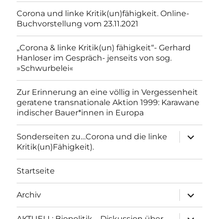
Corona und linke Kritik(un)fähigkeit. Online-
Buchvorstellung vom 23.11.2021
„Corona & linke Kritik(un) fähigkeit“- Gerhard
Hanloser im Gespräch- jenseits von sog.
»Schwurbelei«
Zur Erinnerung an eine völlig in Vergessenheit
geratene transnationale Aktion 1999: Karawane
indischer Bauer*innen in Europa
Unterme
Sonderseiten zu…Corona und die linke
anzeigen
Kritik(un)Fähigkeit).
Startseite
Unterme
Archiv
anzeigen
Unterme
AKTUELL: Biopolitik – Diskussion über