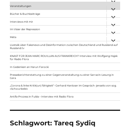
anzeigen
Veranstaltungen
Unterme
anzeigen
Bücher & Buchbeiträge
Unterme
anzeigen
Interviews mit mir
Unterme
anzeigen
Im Visier der Repression
Unterme
anzeigen
Meta
Unterme
anzeigen
Livetalk über Fakenews und Desinformation zwischen Deutschland und Russland auf
Russland.tv
KNAST FÜR JEAN-MARC ROUILLAN AUS FRANKREICH? Interview mit Wolfgang Hajek
für Radio Flora
In Gedenken an Harun Farocki
Presseberichterstattung zu einer Gegenveranstaltung zu einer Sarrazin-Lesung in
Gera
„Corona & linke Kritik(un) fähigkeit“- Gerhard Hanloser im Gespräch- jenseits von sog.
»Schwurbelei«
Antifa-Prozess in Fulda – Interview mit Radio Flora
Schlagwort:
Tareq Sydiq