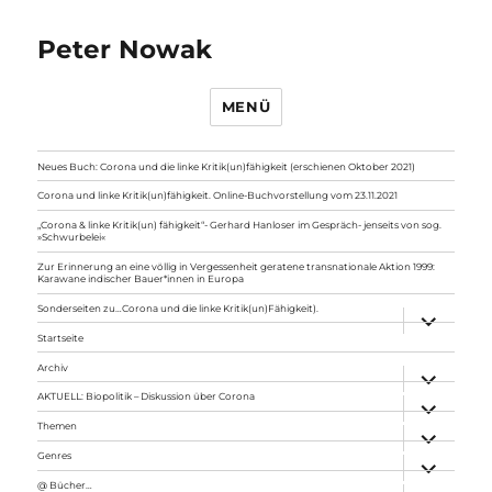
Peter Nowak
MENÜ
Neues Buch: Corona und die linke Kritik(un)fähigkeit (erschienen Oktober 2021)
Corona und linke Kritik(un)fähigkeit. Online-Buchvorstellung vom 23.11.2021
„Corona & linke Kritik(un) fähigkeit“- Gerhard Hanloser im Gespräch- jenseits von sog.
»Schwurbelei«
Zur Erinnerung an eine völlig in Vergessenheit geratene transnationale Aktion 1999:
Karawane indischer Bauer*innen in Europa
Sonderseiten zu…Corona und die linke Kritik(un)Fähigkeit).
Unterme
anzeigen
Startseite
Archiv
Unterme
anzeigen
AKTUELL: Biopolitik – Diskussion über Corona
Unterme
anzeigen
Themen
Unterme
anzeigen
Genres
Unterme
anzeigen
@ Bücher…
Unterme