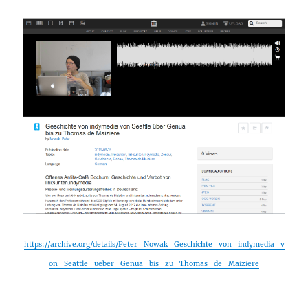
https://archive.org/details/Peter_Nowak_Geschichte_von_indymedia_v
on_Seattle_ueber_Genua_bis_zu_Thomas_de_Maiziere