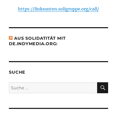
https://linksunten.soligruppe.org/call/
AUS SOLIDATITÄT MIT
DE.INDYMEDIA.ORG:
SUCHE
SU
Suche
nach: