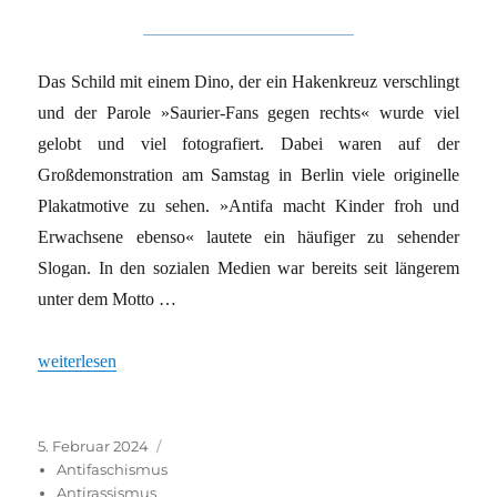
Das Schild mit einem Dino, der ein Hakenkreuz verschlingt
und der Parole »Saurier-Fans gegen rechts« wurde viel
gelobt und viel fotografiert. Dabei waren auf der
Großdemonstration am Samstag in Berlin viele originelle
Plakatmotive zu sehen. »Antifa macht Kinder froh und
Erwachsene ebenso« lautete ein häufiger zu sehender
Slogan. In den sozialen Medien war bereits seit längerem
unter dem Motto …
„Bürger bilden Brandmauer“
weiterlesen
Veröffentlicht
Kategorien
5. Februar 2024
am
Antifaschismus
Antirassismus