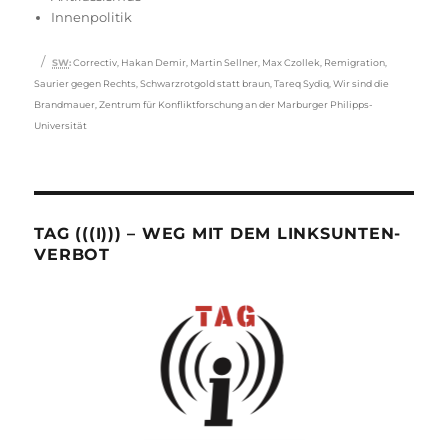
Innenpolitik
Schlagwörter
SW
:
Correctiv
,
Hakan Demir
,
Martin Sellner
,
Max Czollek
,
Remigration
,
Saurier gegen Rechts
,
Schwarzrotgold statt braun
,
Tareq Sydiq
,
Wir sind die
Brandmauer
,
Zentrum für Konfliktforschung an der Marburger Philipps-
Universität
TAG (((I))) – WEG MIT DEM LINKSUNTEN-
VERBOT