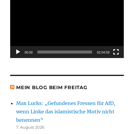
Player
00:00
02:04:59
MEIN BLOG BEIM FREITAG
Max Lucks: „Gefundenes Fressen für AfD,
wenn Linke das islamistische Motiv nicht
benennen“
7. August 2026